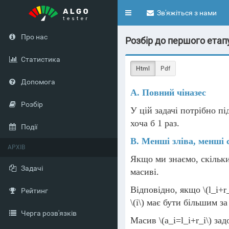
Toggle
Зв'яжіться з нами
navigation
Про нас
Розбір до першого етапу
Статистика
Html
Pdf
Допомога
A. Повний чіназес
Розбір
У цій задачі потрібно п
хоча б 1 раз.
Події
B. Менші зліва, менші 
АРХІВ
Якщо ми знаємо, скільки
Задачі
масиві.
Відповідно, якщо
\(l_i+r
Рейтинг
\(i\)
має бути більшим за
Черга розв'язків
Масив
\(a_i=l_i+r_i\)
задо