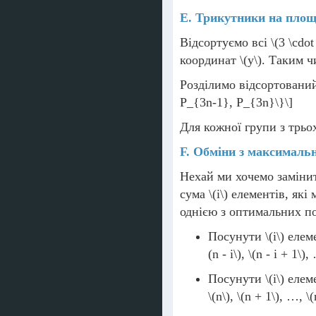
E. Трикутники на площ
Відсортуємо всі
\(3 \cdot
координат
\(y\)
. Таким 
Розділимо відсортовани
P_{3n-1}, P_{3n}\}\]
Для кожної групи з трь
F. Обміни з максимал
Нехай ми хочемо замін
сума
\(i\)
елементів, які 
однією з оптимальних по
Посунути
\(i\)
елеме
(n - i\)
,
\(n - i + 1\)
,
Посунути
\(i\)
елеме
\(n\)
,
\(n + 1\)
, …,
\(