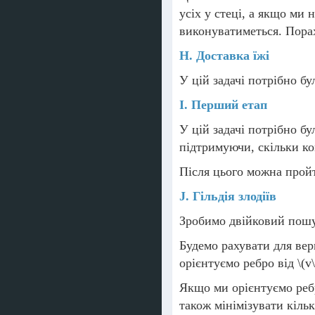
усіх у стеці, а якщо ми
виконуватиметься. Порах
H. Доставка їжі
У цій задачі потрібно б
I. Перший етап
У цій задачі потрібно б
підтримуючи, скільки ко
Після цього можна пройт
J. Гільдія злодіїв
Зробимо двійковий пошук
Будемо рахувати для в
орієнтуємо ребро від
\(v\
Якщо ми орієнтуємо реб
також мінімізувати кіл