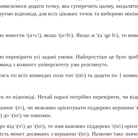
 намагаємося додати точку, яка суперечить цьому, видалят
уємо відповідь для всіх цікавих точок та виберемо мінім
уло вивести
\(a+c\)
, якщо
\(a<b\)
. Якщо ж
\(a \ge b\)
, то ви
уло перевірити усі задані умови. Найпростіше це було зр
манд з кожного університету уже розглянуто.
ись по всіх командах поза топ
\(m\)
та додати по 1 коман
 по відповіді. Нехай наразі потрібно перевірити, чи від
ершини
\(v\)
, чи можливо орієнтувати піддерево вершини
\
)
до
\(to\)
чи навпаки.
ро від
\(v\)
до
\(to\)
, то нам важливо піддерево
\(to\)
орієн
ькість монет досяжних з вершини
\(to\)
. Назвемо таке знач