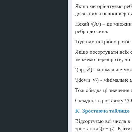
Якщо ми орієнтуємо реб
досяжних з певної верш
Нехай
\(A\)
– це множин
ребро до сина.
Тоді нам потрібно розб
Якщо посортувати всіх 
зможемо перевірити, чи
\(up_v\)
- мінімальне мо
\(down_v\)
- мінімальне
Тож обидва ці значення 
Складність розв’язку
\(O
K. Зростаюча таблиця
Відсортуємо всі числа в
зростання
\(i + j\)
. Кліт