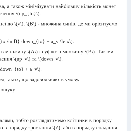
ва, а також мінімізувати найбільшу кількість монет
начення
\(up_{to}\)
.
неї до
\(v\)
,
\(B\)
- множина синів, де ми орієнтуємо
to \in B} down_{to} + a_v \le x\)
.
ти в множину
\(A\)
і суфікс в множину
\(B\)
. Так ми
ачення
\(up_v\)
та
\(down_v\)
.
 down_{to} + a_v\)
.
ред таких, що задовольняють умову.
пошуку.
алями, тобто розглядатимемо клітинки в порядку
бо в порядку зростання
\(i\)
, або в порядку спадання.