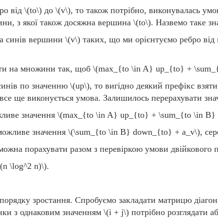
ро від
\(to\)
до
\(v\)
, то також потрібно, виконувалась умо
ини, з якої також досяжна вершина
\(to\)
. Назвемо таке з
а синів вершини
\(v\)
таких, що ми орієнтуємо ребро від 
ити на множини так, щоб
\(max_{to \in A} up_{to} + \sum_{
синів по значенню
\(up\)
, то вигідно деякий префікс взя
 все ще виконується умова. Залишилось перерахувати зн
жливе значення
\(max_{to \in A} up_{to} + \sum_{to \in B}
 можливе значення
\(\sum_{to \in B} down_{to} + a_v\)
, се
можна порахувати разом з перевіркою умови двійкового 
(n \log^2 n)\)
.
 порядку зростання. Спробуємо закладати матрицю діагон
инки з однаковим значенням
\(i + j\)
потрібно розглядати а