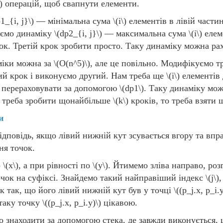
)
операцій, щоб свапнути елементи.
1_{i, j}\)
— мінімальна сума
\(i\)
елементів в лівій части
уємо динаміку
\(dp2_{i, j}\)
— максимальна сума
\(i\)
елем
к. Третій крок зробити просто. Таку динаміку можна ра
міки можна за
\(O(n^5)\)
, але це повільно. Модифікуємо 
й крок і виконуємо другий. Нам треба ще
\(i\)
елементів 
ї перераховувати за допомогою
\(dp1\)
. Таку динаміку мо
м треба зробити щонайбільше
\(k\)
кроків, то треба взяти 
и
ідповідь, якщо лівий нижній кут зсувається вгору та впра
ня точок.
о
\(x\)
, а при рівності по
\(y\)
. Йтимемо зліва направо, ро
очок на суфіксі. Знайдемо такий найправіший індекс
\(j\)
 так, що його лівий нижній кут був у точці
\((p_j.x, p_i.y
таку точку
\((p_j.x, p_i.y)\)
цікавою.
о знаходити за допомогою стека, де завжди виконується