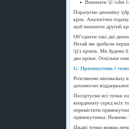
Виконати
\(i \cdot i\
Порахуємо динаміку
\(dp
крок. Аналогічно порах
щоб виконати другий кро
Об’єднати такі дві дина
Нехай ми зробили перши
\(j\)
кроків. Ми будемо ї
два кроки. Оскільки на
G. Прямокутник і точк
Розглянемо мінімальну в
допомогою віддзеркален
Посортуємо всі точки п
координату серед всіх т
перемістити прямокутник
прямокутника. Назвемо 
Цікаві точки можна легк