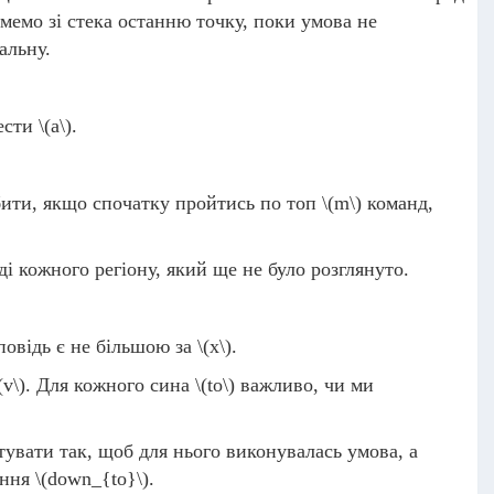
имемо зі стека останню точку, поки умова не
альну.
вести
\(a\)
.
обити, якщо спочатку пройтись по топ
\(m\)
команд,
ді кожного регіону, який ще не було розглянуто.
повідь є не більшою за
\(x\)
.
(v\)
. Для кожного сина
\(to\)
важливо, чи ми
тувати так, щоб для нього виконувалась умова, а
ення
\(down_{to}\)
.