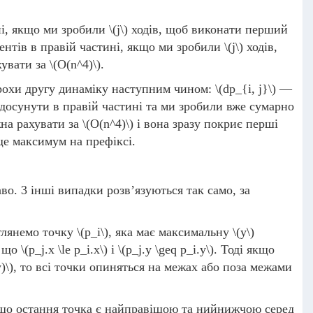
ні, якщо ми зробили
\(j\)
ходів, щоб виконати перший
ентів в правій частині, якщо ми зробили
\(j\)
ходів,
хувати за
\(О(n^4)\)
.
трохи другу динаміку наступним чином:
\(dp_{i, j}\)
—
досунути в правій частині та ми зробили вже сумарно
жна рахувати за
\(O(n^4)\)
і вона зразу покриє перші
ще максимум на префіксі.
во. 3 інші випадки розв’язуються так само, за
зглянемо точку
\(p_i\)
, яка має максимальну
\(y\)
, що
\(p_j.x \le p_i.x\)
і
\(p_j.y \geq p_i.y\)
. Тоді якщо
)\)
, то всі точки опиняться на межах або поза межами
, що остання точка є найправішою та нийнижчою серед