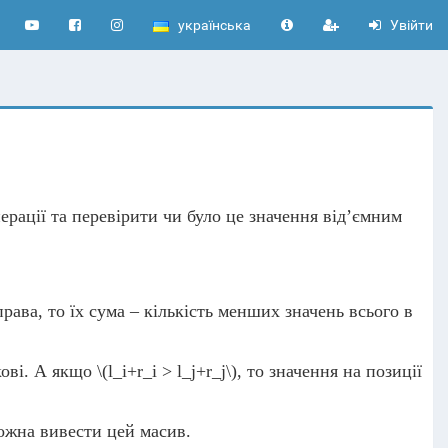
українська
Увійти
ерації та перевірити чи було це значення від’ємним
ава, то їх сума – кількість менших значень всього в
кові. А якщо
\(l_i+r_i > l_j+r_j\)
, то значення на позиції
можна вивести цей масив.