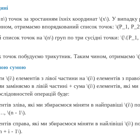
ині
 n\)
точок за зростанням їхніх координат
\(x\)
. У випадку 
чином, отримаємо впорядкований список точок:
\(P_1, P_2
й список точок на
\(n\)
груп по три сусідні точки:
\[\{P_1,
ох точок побудуємо трикутник. Таким чином, отримаємо
\
ьною сумою
ити
\(i\)
елементів з лівої частини на
\(i\)
елементів з правої
ми заміняємо в лівій частині + сума
\(i\)
елементів, які ми
слідовностей операцій буде:
нтів зліва, які ми збираємося міняти в найправіші
\(i\)
по
 …,
\(n - 1\)
.
нтів справа, які ми збираємося міняти в найлівіші
\(i\)
по
n + i - 1\)
.