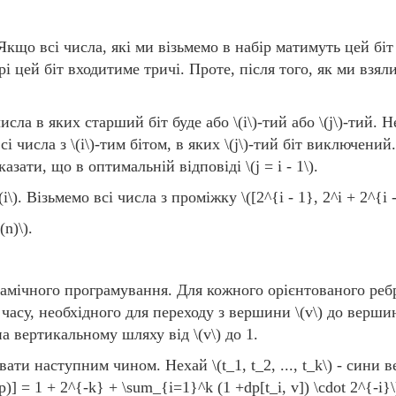
 Якщо всі числа, які ми візьмемо в набір матимуть цей б
рі цей біт входитиме тричі. Проте, після того, як ми взял
исла в яких старший біт буде або
\(i\)
-тий або
\(j\)
-тий. 
всі числа з
\(i\)
-тим бітом, в яких
\(j\)
-тий біт виключений.
казати, що в оптимальній відповіді
\(j = i - 1\)
.
(i\)
. Візьмемо всі числа з проміжку
\([2^{i - 1}, 2^i + 2^{i 
(n)\)
.
амічного програмування. Для кожного орієнтованого ре
часу, необхідного для переходу з вершини
\(v\)
до верши
на вертикальному шляху від
\(v\)
до 1.
вати наступним чином. Нехай
\(t_1, t_2, ..., t_k\)
- сини 
 p)] = 1 + 2^{-k} + \sum_{i=1}^k (1 +dp[t_i, v]) \cdot 2^{-i}\