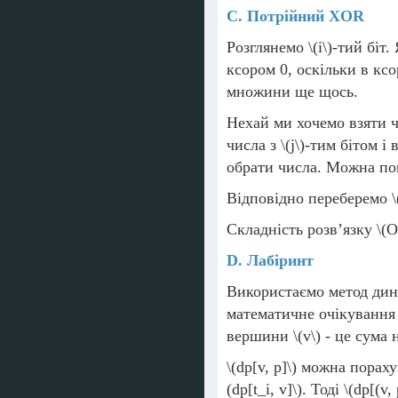
С. Потрійний XOR
Розглянемо
\(i\)
-тий біт.
ксором 0, оскільки в ксо
множини ще щось.
Нехай ми хочемо взяти ч
числа з
\(j\)
-тим бітом і 
обрати числа. Можна по
Відповідно переберемо
\
Складність розв’язку
\(O
D. Лабіринт
Використаємо метод дин
математичне очікування 
вершини
\(v\)
- це сума 
\(dp[v, p]\)
можна пораху
(dp[t_i, v]\)
. Тоді
\(dp[(v,