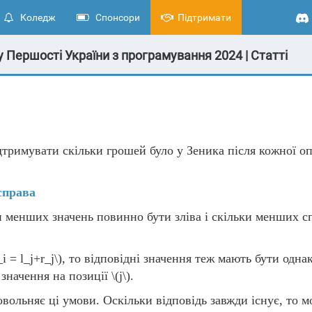
Коледж
Спонсори
Підтримати
 Першості України з програмування 2024 | Статті
ідтримувати скільки грошей було у Зеника після кожної оп
справа
 менших значень повинно бути зліва і скільки менших спр
_i = l_j+r_j\)
, то відповідні значення теж мають бути одна
 значення на позиції
\(j\)
.
вольняє ці умови. Оскільки відповідь завжди існує, то 