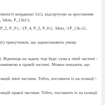
рівності координат
\(x\)
, відсортуємо за зростанням
, \ldots, P_{3n}\)
.
 P_2, P_3\}, \{P_4, P_5, P_6\}, \ldots, \{P_{3n-2},
(n\)
трикутників, що задовольняють умову.
. Відповідь на задачу тоді буде: сума в лівій частині -
 заміняємо в правій частині. Можна показати, що
зицій лівої частини. Тобто, поставити їх на позиції
\
зицій правої частини. Тобто, поставити їх на позиції