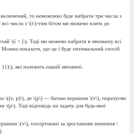
іт включений, то неможливо буде вибрати три числа з
и всі числа з
\(i\)
-тим бітом ми можемо взяти до
Нехай
\(i > j\)
. Тоді ми можемо набрати в множину всі
 Можна показати, що це і буде оптимальний спосіб
- 1})\)
, які належать нашій множині.
бра
\((v, p)\)
, де
\(p\)
— батько вершини
\(v\)
, порахуємо
ни
\(p\)
. Тоді відповідь на задачу для будь-якої
вершини
\(v\)
, посортовані за зростанням значення
\
)
.