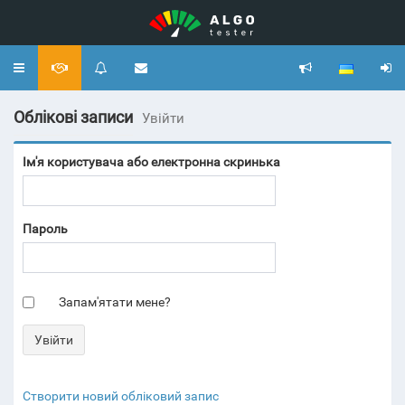
Toggle
navigation
Облікові записи
Увійти
Ім'я користувача або електронна скринька
Пароль
Запам'ятати мене?
Створити новий обліковий запис