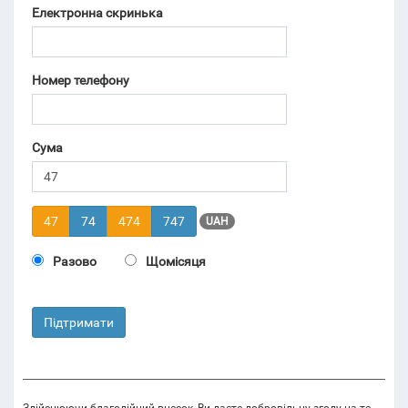
Електронна скринька
Номер телефону
Сума
47
74
474
747
UAH
Разово
Щомісяця