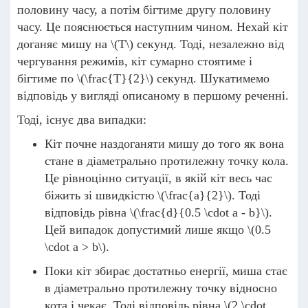
половину часу, а потім бігтиме другу половину
часу. Це пояснюється наступним чином. Нехай кіт
доганяє мишу на
\(T\)
секунд. Тоді, незалежно від
чергування режимів, кіт сумарно стоятиме і
бігтиме по
\(\frac{T}{2}\)
секунд. Шукатимемо
відповідь у вигляді описаному в першому реченні.
Тоді, існує два випадки:
Кіт почне наздоганяти мишу до того як вона
стане в діаметрально протилежну точку кола.
Це рівноцінно ситуації, в якій кіт весь час
біжить зі швидкістю
\(\frac{a}{2}\)
. Тоді
відповідь рівна
\(\frac{d}{0.5 \cdot a - b}\)
.
Цей випадок допустимий лише якщо
\(0.5
\cdot a > b\)
.
Поки кіт збирає достатньо енергії, миша стає
в діаметрально протилежну точку відносно
кота і чекає. Тоді відповідь рівна
\(2 \cdot