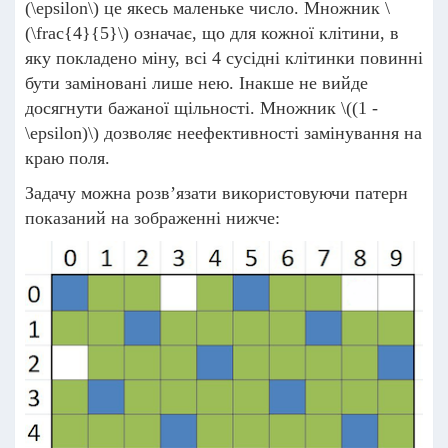
(\epsilon\)
це якесь маленьке число. Множник
\
(\frac{4}{5}\)
означає, що для кожної клітини, в
яку покладено міну, всі 4 сусідні клітинки повинні
бути заміновані лише нею. Інакше не вийде
досягнути бажаної щільності. Множник
\((1 -
\epsilon)\)
дозволяє неефективності замінування на
краю поля.
Задачу можна розв’язати використовуючи патерн
показаний на зображенні нижче: