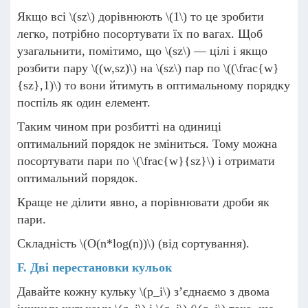
Якщо всі
\(sz\)
дорівнюють
\(1\)
то це зробити
легко, потрібно посортувати їх по вагах. Щоб
узагальнити, помітимо, що
\(sz\)
— цілі і якщо
розбити пару
\((w,sz)\)
на
\(sz\)
пар по
\((\frac{w}
{sz},1)\)
то вони йтимуть в оптимальному порядку
поспіль як один елемент.
Таким чином при розбитті на одиниці
оптимальний порядок не зміниться. Тому можна
посортувати пари по
\(\frac{w}{sz}\)
і отримати
оптимальний порядок.
Краще не ділити явно, а порівнювати дроби як
пари.
Складність
\(O(n*log(n))\)
(від сортування).
F. Дві перестановки кульок
Давайте кожну кульку
\(p_i\)
з’єднаємо з двома