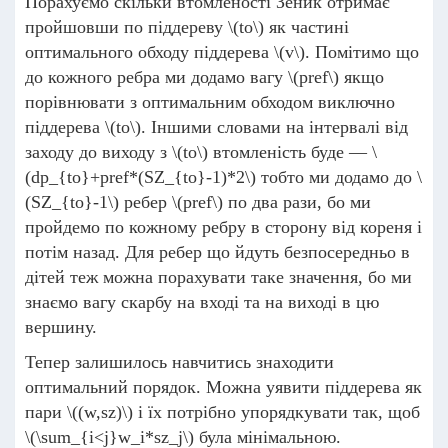
Порахуємо скільки втомленості Зеник отримає
пройшовши по піддереву
\(to\)
як частині
оптимального обходу піддерева
\(v\)
. Помітимо що
до кожного ребра ми додамо вагу
\(pref\)
якщо
порівнювати з оптимальним обходом виключно
піддерева
\(to\)
. Іншими словами на інтервалі від
заходу до виходу з
\(to\)
втомленість буде —
\
(dp_{to}+pref*(SZ_{to}-1)*2\)
тобто ми додамо до
\
(SZ_{to}-1\)
ребер
\(pref\)
по два рази, бо ми
пройдемо по кожному ребру в сторону від кореня і
потім назад. Для ребер що йдуть безпосередньо в
дітей теж можна порахувати таке значення, бо ми
знаємо вагу скарбу на вході та на виході в цю
вершину.
Тепер залишилось навчитись знаходити
оптимальний порядок. Можна уявити піддерева як
пари
\((w,sz)\)
і їх потрібно упорядкувати так, щоб
\(\sum_{i<j}w_i*sz_j\)
була мінімальною.