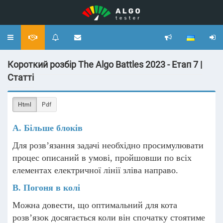
Toggle
navigation
Короткий розбір The Algo Battles 2023 - Етап 7 |
Статті
Html
Pdf
A. Більше блоків
Для розв’язання задачі необхідно просимулювати
процес описаний в умові, пройшовши по всіх
елементах електричної лінії зліва направо.
B. Погоня в колі
Можна довести, що оптимальний для кота
розв’язок досягається коли він спочатку стоятиме