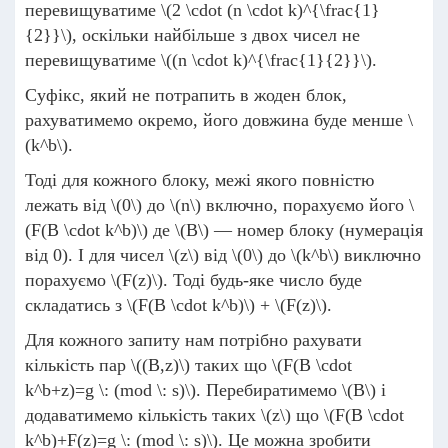
перевищуватиме
\(2 \cdot (n \cdot k)^{\frac{1}
{2}}\)
, оскільки найбільше з двох чисел не
перевищуватиме
\((n \cdot k)^{\frac{1}{2}}\)
.
Суфікс, який не потрапить в жоден блок,
рахуватимемо окремо, його довжина буде менше
\
(k^b\)
.
Тоді для кожного блоку, межі якого повністю
лежать від
\(0\)
до
\(n\)
включно, порахуємо його
\
(F(B \cdot k^b)\)
де
\(B\)
— номер блоку (нумерація
від 0). І для чисел
\(z\)
від
\(0\)
до
\(k^b\)
виключно
порахуємо
\(F(z)\)
. Тоді будь-яке число буде
складатись з
\(F(B \cdot k^b)\)
+
\(F(z)\)
.
Для кожного запиту нам потрібно рахувати
кількість пар
\((B,z)\)
таких що
\(F(B \cdot
k^b+z)=g \: (mod \: s)\)
. Перебиратимемо
\(B\)
і
додаватимемо кількість таких
\(z\)
що
\(F(B \cdot
k^b)+F(z)=g \: (mod \: s)\)
. Це можна зробити