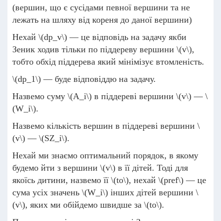
(вершин, що є сусідами певної вершини та не
лежать на шляху від кореня до даної вершини)
Нехай
\(dp_v\)
— це відповідь на задачу якби
Зеник ходив тільки по піддереву вершини
\(v\)
,
тобто обхід піддерева який мінімізує втомленість.
\(dp_1\)
— буде відповіддю на задачу.
Назвемо суму
\(A_i\)
в піддереві вершини
\(v\)
—
\
(W_i\)
.
Назвемо кількість вершин в піддереві вершини
\
(v\)
—
\(SZ_i\)
.
Нехай ми знаємо оптимальний порядок, в якому
будемо йти з вершини
\(v\)
в її дітей. Тоді для
якоїсь дитини, назвемо її
\(to\)
, нехай
\(pref\)
— це
сума усіх значень
\(W_i\)
інших дітей вершини
\
(v\)
, яких ми обійдемо швидше за
\(to\)
.