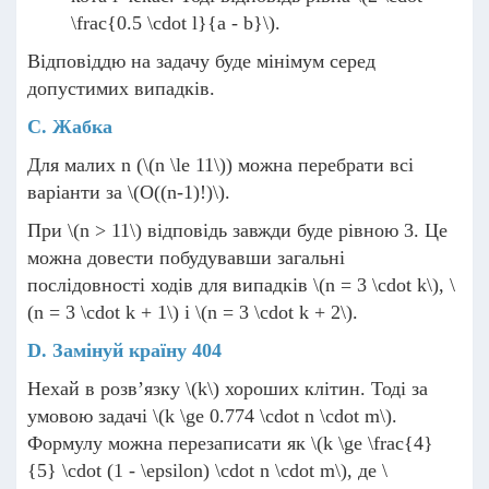
\frac{0.5 \cdot l}{a - b}\)
.
Відповіддю на задачу буде мінімум серед
допустимих випадків.
С. Жабка
Для малих n (
\(n \le 11\)
) можна перебрати всі
варіанти за
\(O((n-1)!)\)
.
При
\(n > 11\)
відповідь завжди буде рівною 3. Це
можна довести побудувавши загальні
послідовності ходів для випадків
\(n = 3 \cdot k\)
,
\
(n = 3 \cdot k + 1\)
і
\(n = 3 \cdot k + 2\)
.
D. Замінуй країну 404
Нехай в розв’язку
\(k\)
хороших клітин. Тоді за
умовою задачі
\(k \ge 0.774 \cdot n \cdot m\)
.
Формулу можна перезаписати як
\(k \ge \frac{4}
{5} \cdot (1 - \epsilon) \cdot n \cdot m\)
, де
\