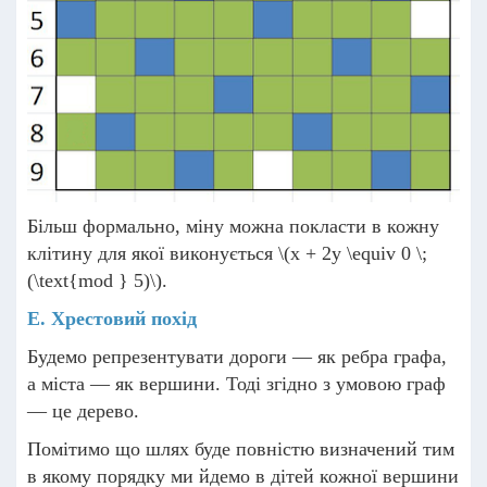
Більш формально, міну можна покласти в кожну
клітину для якої виконується
\(x + 2y \equiv 0 \;
(\text{mod } 5)\)
.
E. Хрестовий похід
Будемо репрезентувати дороги — як ребра графа,
а міста — як вершини. Тоді згідно з умовою граф
— це дерево.
Помітимо що шлях буде повністю визначений тим
в якому порядку ми йдемо в дітей кожної вершини