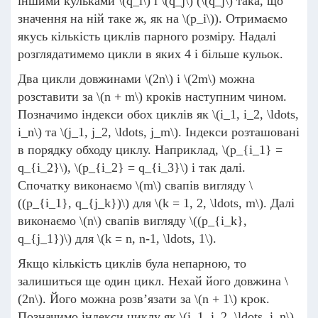
іншими кульками
\(q_i\)
і
\(q_j\)
(
\(q_j\)
така, що
значення на ній таке ж, як на
\(p_i\)
). Отримаємо
якусь кількість циклів парного розміру. Надалі
розглядатимемо цикли в яких 4 і більше кульок.
Два цикли довжинами
\(2n\)
і
\(2m\)
можна
розставити за
\(n + m\)
кроків наступним чином.
Позначимо індекси обох циклів як
\(i_1, i_2, \ldots,
i_n\)
та
\(j_1, j_2, \ldots, j_m\)
. Індекси розташовані
в порядку обходу циклу. Наприклад,
\(p_{i_1} =
q_{i_2}\)
,
\(p_{i_2} = q_{i_3}\)
і так далі.
Спочатку виконаємо
\(m\)
свапів вигляду
\
((p_{i_1}, q_{j_k})\)
для
\(k = 1, 2, \ldots, m\)
. Далі
виконаємо
\(n\)
свапів вигляду
\((p_{i_k},
q_{j_1})\)
для
\(k = n, n-1, \ldots, 1\)
.
Якщо кількість циклів була непарною, то
залишиться ще один цикл. Нехай його довжина
\
(2n\)
. Його можна розв’язати за
\(n + 1\)
крок.
Позначимо індекси циклу як
\(i_1, i_2, \ldots, i_n\)
.