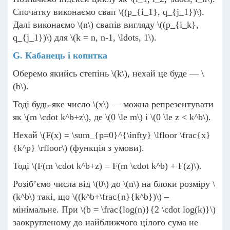
Спочатку виконаємо свап
\((p_{i_1}, q_{j_1})\)
.
Далі виконаємо
\(n\)
свапів вигляду
\((p_{i_k},
q_{j_1})\)
для
\(k = n, n-1, \ldots, 1\)
.
G. Кабанець і копитка
Оберемо якийсь степінь
\(k\)
, нехай це буде —
\
(b\)
.
Тоді будь-яке число
\(x\)
— можна репрезентувати
як
\(m \cdot k^b+z\)
, де
\(0 \le m\)
і
\(0 \le z < k^b\)
.
Нехай
\(F(x) = \sum_{p=0}^{\infty} \lfloor \frac{x}
{k^p} \rfloor\)
(функція з умови).
Тоді
\(F(m \cdot k^b+z) = F(m \cdot k^b) + F(z)\)
.
Розіб’ємо числа від
\(0\)
до
\(n\)
на блоки розміру
\
(k^b\)
такі, що
\((k^b+\frac{n}{k^b})\)
–
мінімальне. При
\(b = \frac{log(n)}{2 \cdot log(k)}\)
заокругленому до найближчого цілого сума не