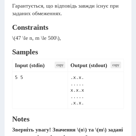
Гарантується, що відповідь завжди існує при
заданих обмеженнях.
Constraints
\(47 \le n, m \le 500\)
,
Samples
Input (stdin)
Output (stdout)
сopy
сopy
5 5
.x.x.

.....

x.x.x

.....

.x.x.
Notes
Зверніть увагу! Значення
\(n\)
та
\(m\)
задані