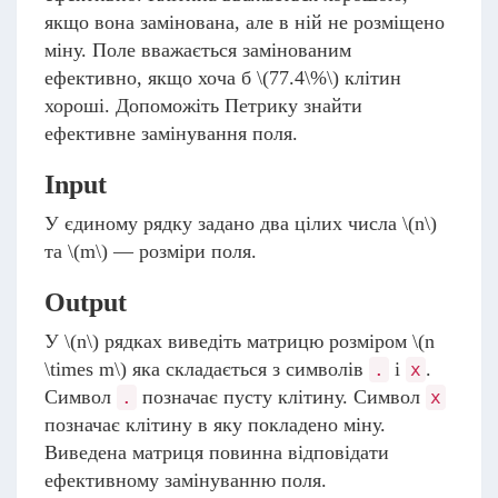
якщо вона замінована, але в ній не розміщено
міну. Поле вважається замінованим
ефективно, якщо хоча б
\(77.4\%\)
клітин
хороші. Допоможіть Петрику знайти
ефективне замінування поля.
Input
У єдиному рядку задано два цілих числа
\(n\)
та
\(m\)
— розміри поля.
Output
У
\(n\)
рядках виведіть матрицю розміром
\(n
\times m\)
яка складається з символів
і
.
.
x
Символ
позначає пусту клітину. Символ
.
x
позначає клітину в яку покладено міну.
Виведена матриця повинна відповідати
ефективному замінуванню поля.