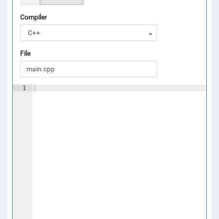
Compiler
C++
File
1