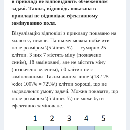
в прикладі не відповідають обмеженням
задачі.
Також, відповідь показана в
прикладі не відповідає ефективному
замінуванню поля.
Візуалізацію відповіді з прикладу показано на
малюнку нижче. На ньому можна побачити
поле розміром
\(5 \times 5\)
— сумарно 25
клітин. З них 7 містять міну (позначено
синім), 18 заміновані, але не містять міну
(позначено зеленим), і 0 клітин не є
замінованими. Таким чином лише
\(18 / 25
\cdot 100\% = 72\%\)
клітин хороші, що не
задовольняє умову задачі. Можна показати, що
поле розміром
\(5 \times 5\)
не може бути
ефективно заміноване.