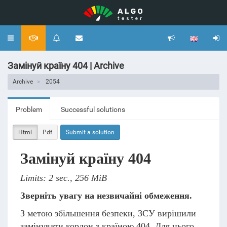
Toggle
navigation
Замінуй країну 404 | Archive
Archive
2054
Problem
Successful solutions
Html
Pdf
Submit a solution
Замінуй країну 404
Limits: 2 sec., 256 MiB
Зверніть увагу на незвичайні обмеження.
З метою збільшення безпеки, ЗСУ вирішили
замінувати кордон з країною 404. Для цього,