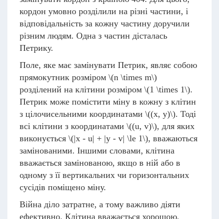
кордон умовно розділили на різні частини, і
відповідальність за кожну частину доручили
різним людям. Одна з частин дісталась
Петрику.
Поле, яке має замінувати Петрик, являє собою
прямокутник розміром
\(n \times m\)
розділений на клітини розміром
\(1 \times 1\)
.
Петрик може помістити міну в кожну з клітин
з цілочисельними координатами
\((x, y)\)
. Тоді
всі клітини з координатами
\((u, v)\)
, для яких
виконується
\(|x - u| + |y - v| \le 1\)
, вважаються
замінованими. Іншими словами, клітина
вважається замінованою, якщо в ній або в
одному з її вертикальних чи горизонтальних
сусідів поміщено міну.
Війна діло затратне, а тому важливо діяти
ефективно. Клітина вважається хорошою,