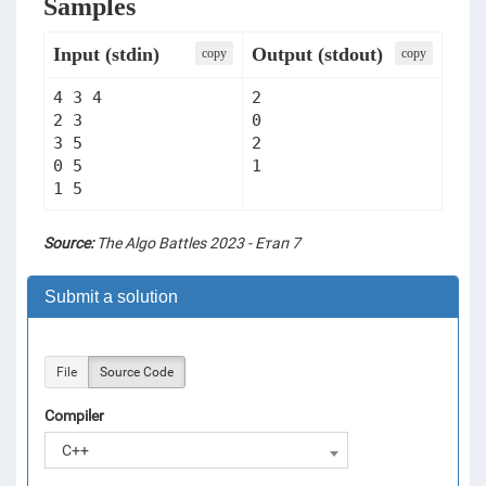
Samples
Input (stdin)
Output (stdout)
сopy
сopy
4 3 4

2

2 3

0

3 5

2

0 5

1
1 5
Source:
The Algo Battles 2023 - Етап 7
Submit a solution
File
Source Code
Compiler
C++