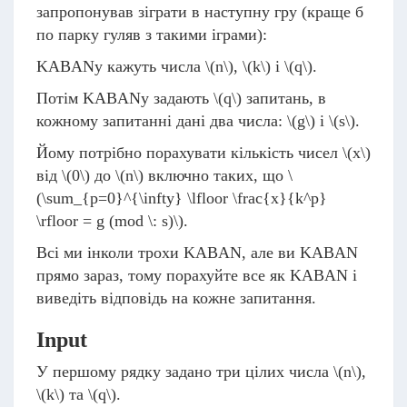
запропонував зіграти в наступну гру (краще б
по парку гуляв з такими іграми):
KABANу кажуть числа
\(n\)
,
\(k\)
i
\(q\)
.
Потім KABANу задають
\(q\)
запитань, в
кожному запитанні дані два числа:
\(g\)
і
\(s\)
.
Йому потрібно порахувати кількість чисел
\(x\)
від
\(0\)
до
\(n\)
включно таких, що
\
(\sum_{p=0}^{\infty} \lfloor \frac{x}{k^p}
\rfloor = g (mod \: s)\)
.
Всі ми інколи трохи KABAN, але ви KABAN
прямо зараз, тому порахуйте все як KABAN і
виведіть відповідь на кожне запитання.
Input
У першому рядку задано три цілих числа
\(n\)
,
\(k\)
та
\(q\)
.