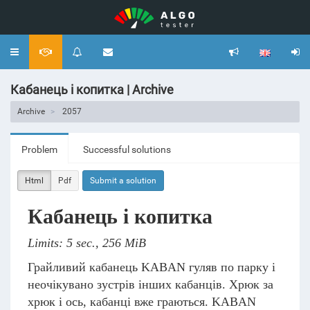
Toggle
navigation
Кабанець і копитка | Archive
Archive
2057
Problem
Successful solutions
Html
Pdf
Submit a solution
Кабанець і копитка
Limits: 5 sec., 256 MiB
Грайливий кабанець KABAN гуляв по парку і
неочікувано зустрів інших кабанців. Хрюк за
хрюк і ось, кабанці вже граються. KABAN