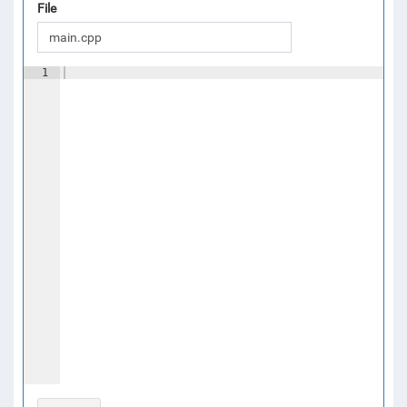
File
1