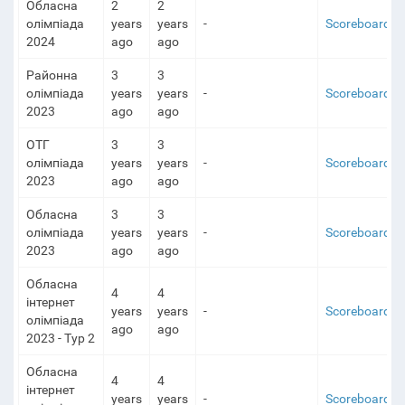
Обласна
2
2
олімпіада
years
years
-
Scoreboard
2024
ago
ago
Районна
3
3
олімпіада
years
years
-
Scoreboard
2023
ago
ago
ОТГ
3
3
олімпіада
years
years
-
Scoreboard
2023
ago
ago
Обласна
3
3
олімпіада
years
years
-
Scoreboard
2023
ago
ago
Обласна
4
4
інтернет
years
years
-
Scoreboard
олімпіада
ago
ago
2023 - Тур 2
Обласна
4
4
інтернет
years
years
-
Scoreboard