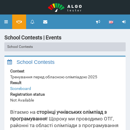
Toggle
navigation
School Contests | Events
School Contests
School Contests
Contest
Тренування перед обласною олімпіадою 2025
Result
Scoreboard
Registration status
Not Available
Вітаємо на
сторінці учнівських олімпіад з
програмування
! Щороку ми проводимо ОТГ,
районні та області олімпіади з програмування