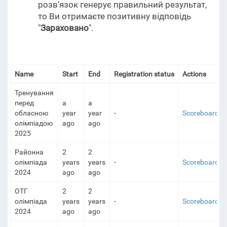
розв'язок генерує правильний результат,
то Ви отримаєте позитивну відповідь
"
Зараховано
".
Name
Start
End
Registration status
Actions
Тренування
перед
a
a
обласною
year
year
-
Scoreboard
олімпіадою
ago
ago
2025
Районна
2
2
олімпіада
years
years
-
Scoreboard
2024
ago
ago
ОТГ
2
2
олімпіада
years
years
-
Scoreboard
2024
ago
ago