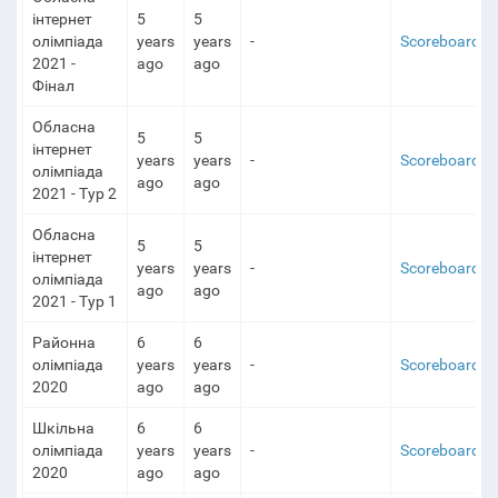
інтернет
5
5
олімпіада
years
years
-
Scoreboard
2021 -
ago
ago
Фінал
Обласна
5
5
інтернет
years
years
-
Scoreboard
олімпіада
ago
ago
2021 - Тур 2
Обласна
5
5
інтернет
years
years
-
Scoreboard
олімпіада
ago
ago
2021 - Тур 1
Районна
6
6
олімпіада
years
years
-
Scoreboard
2020
ago
ago
Шкільна
6
6
олімпіада
years
years
-
Scoreboard
2020
ago
ago