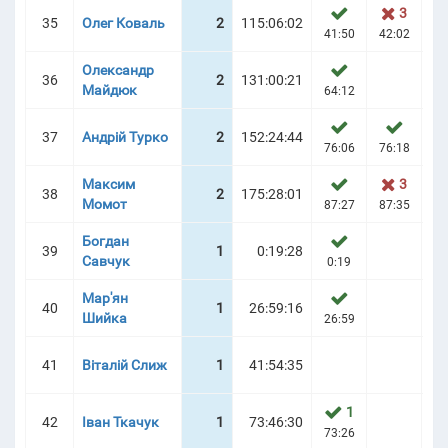
3
35
Олег Коваль
2
115:06:02
41:50
42:02
73
Олександр
36
2
131:00:21
Майдюк
64:12
66
37
Андрій Турко
2
152:24:44
76:06
76:18
Максим
3
38
2
175:28:01
Момот
87:27
87:35
88
Богдан
39
1
0:19:28
Савчук
0:19
Мар'ян
40
1
26:59:16
Шийка
26:59
41
Віталій Слиж
1
41:54:35
1
42
Іван Ткачук
1
73:46:30
73:26