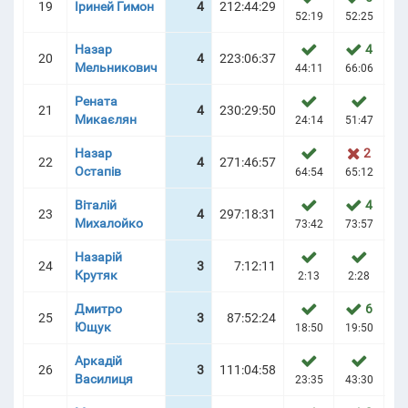
19
Іриней Гимон
4
212:44:29
52:19
52:25
52
Назар
4
20
4
223:06:37
Мельникович
44:11
66:06
65
Рената
21
4
230:29:50
Микаєлян
24:14
51:47
74
Назар
2
22
4
271:46:57
Остапів
64:54
65:12
65
Віталій
4
23
4
297:18:31
Михалойко
73:42
73:57
74
Назарій
24
3
7:12:11
Крутяк
2:13
2:28
2
Дмитро
6
25
3
87:52:24
Ющук
18:50
19:50
Аркадій
26
3
111:04:58
Василиця
23:35
43:30
43