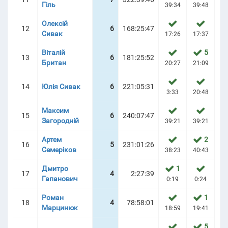
Гіль
39:34
39:48
39
Олексій
12
6
168:25:47
Сивак
17:26
17:37
17
Віталій
5
13
6
181:25:52
Британ
20:27
21:09
21
14
Юлія Сивак
6
221:05:31
3:33
20:48
21
Максим
15
6
240:07:47
Загородній
39:21
39:21
39
Артем
2
16
5
231:01:26
Семеріков
38:23
40:43
40
Дмитро
1
17
4
2:27:39
Гапанович
0:19
0:24
0
Роман
1
18
4
78:58:01
Марцинюк
18:59
19:41
19
5