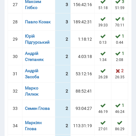
Максим
3
27
3
156:42:16
Глібко
51:18
51:59
52
6
28
Павло Козак
3
189:42:31
39:33
70:11
77
Юрій
1
29
2
1:18:12
Підгурський
0:13
0:44
Андрій
1
30
2
4:03:18
Степаняк
1:34
2:08
2
Андрій
2
31
2
53:12:16
Засоба
26:28
26:35
26
Марко
32
2
88:52:41
Лялюк
44
1
33
Семен Глова
2
93:04:27
46:19
46:24
Маркіян
34
2
113:31:19
Глова
27:01
86:29