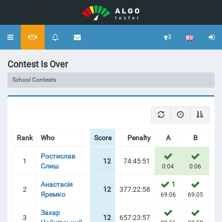
Toggle
navigation
Contest Is Over
School Contests
Rank
Who
Score
Penalty
A
B
Ростислав
1
12
74:45:51
Слиш
0:04
0:06
0
Анастасія
1
2
12
377:22:58
Яремко
69:06
69:05
20
Захар
3
12
657:23:57