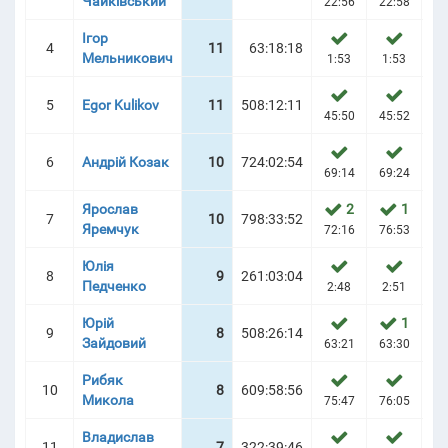
Чайківський
22:56
22:58
76
Ігор
4
11
63:18:18
Мельникович
МПІАДОЮ 2025 | SCOREBOARD
1:53
1:53
1
5
Egor Kulikov
11
508:12:11
45:50
45:52
45
6
Андрій Козак
10
724:02:54
69:14
69:24
69
Ярослав
2
1
7
10
798:33:52
Яремчук
72:16
76:53
76
Юлія
8
9
261:03:04
Педченко
2:48
2:51
3
Юрій
1
9
8
508:26:14
Зайдовий
63:21
63:30
63
Рибяк
10
8
609:58:56
Микола
75:47
76:05
76
Владислав
11
7
322:39:46