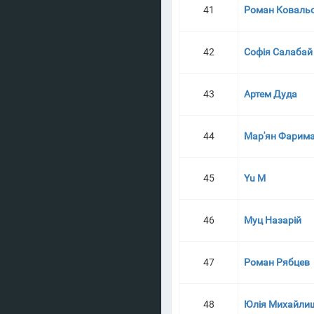
41
Роман Коваль
42
Софія Салабай
43
Артем Дуда
44
Мар'ян Фарим
45
Yu M
46
Муц Назарій
47
Роман Рябцев
48
Юлія Михайли