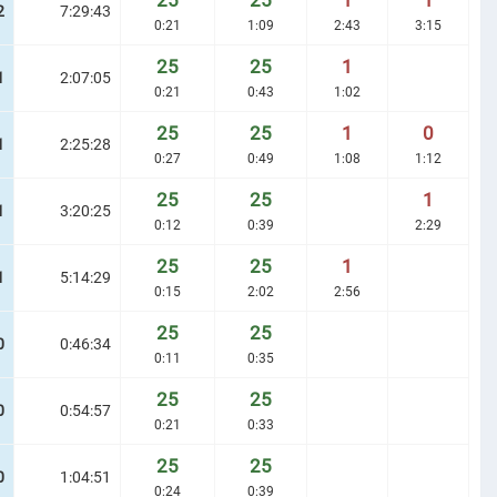
25
25
1
1
2
7:29:43
0:21
1:09
2:43
3:15
25
25
1
1
2:07:05
0:21
0:43
1:02
25
25
1
0
1
2:25:28
0:27
0:49
1:08
1:12
25
25
1
1
3:20:25
0:12
0:39
2:29
25
25
1
1
5:14:29
0:15
2:02
2:56
25
25
0
0:46:34
0:11
0:35
25
25
0
0:54:57
0:21
0:33
25
25
0
1:04:51
0:24
0:39