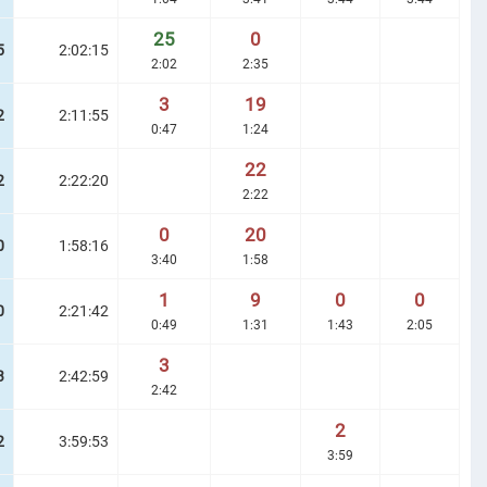
25
0
5
2:02:15
2:02
2:35
3
19
2
2:11:55
0:47
1:24
22
2
2:22:20
2:22
0
20
0
1:58:16
3:40
1:58
1
9
0
0
0
2:21:42
0:49
1:31
1:43
2:05
3
3
2:42:59
2:42
2
2
3:59:53
3:59