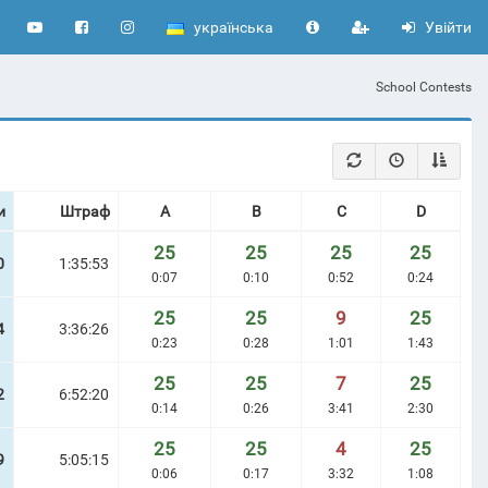
українська
Увійти
School Contests
и
Штраф
A
B
C
D
25
25
25
25
0
1:35:53
0:07
0:10
0:52
0:24
25
25
9
25
4
3:36:26
0:23
0:28
1:01
1:43
25
25
7
25
2
6:52:20
0:14
0:26
3:41
2:30
25
25
4
25
9
5:05:15
0:06
0:17
3:32
1:08