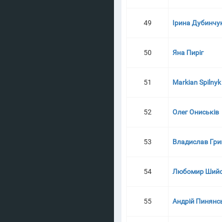
49
Ірина Дубинчу
50
Яна Пиріг
51
Markian Spilnyk
52
Олег Ониськів
53
Владислав Гри
54
Любомир Ший
55
Андрій Пинянс