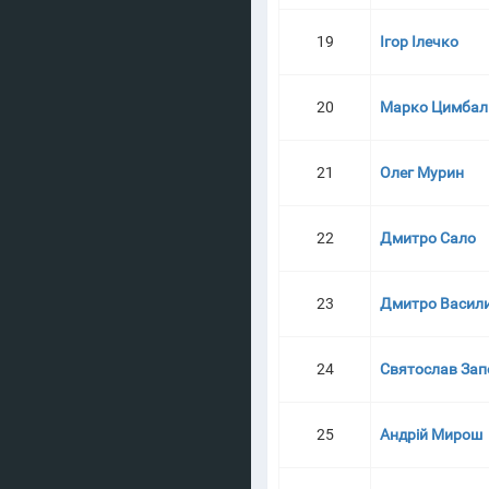
19
Ігор Ілечко
20
Марко Цимба
21
Олег Мурин
22
Дмитро Сало
23
Дмитро Васил
24
Святослав Зап
25
Андрій Мирош