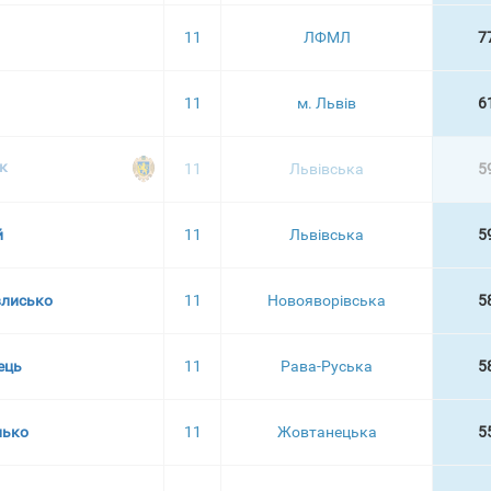
11
ЛФМЛ
7
11
м. Львів
6
к
11
Львівська
5
й
11
Львівська
5
влисько
11
Новояворівська
5
ець
11
Рава-Руська
5
нько
11
Жовтанецька
5