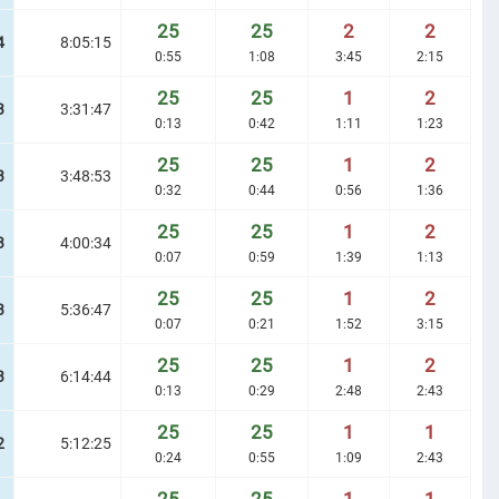
25
25
2
2
4
8:05:15
0:55
1:08
3:45
2:15
25
25
1
2
3
3:31:47
0:13
0:42
1:11
1:23
25
25
1
2
3
3:48:53
0:32
0:44
0:56
1:36
25
25
1
2
3
4:00:34
0:07
0:59
1:39
1:13
25
25
1
2
3
5:36:47
0:07
0:21
1:52
3:15
25
25
1
2
3
6:14:44
0:13
0:29
2:48
2:43
25
25
1
1
2
5:12:25
0:24
0:55
1:09
2:43