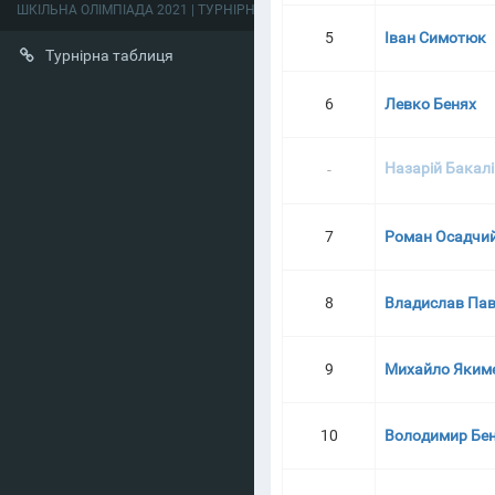
ШКІЛЬНА ОЛІМПІАДА 2021 | ТУРНІРНА ТАБЛИЦЯ
5
Іван Симотюк
Турнірна таблиця
6
Левко Бенях
Назарій Бакалі
-
7
Роман Осадчи
8
Владислав Па
9
Михайло Яким
10
Володимир Бе