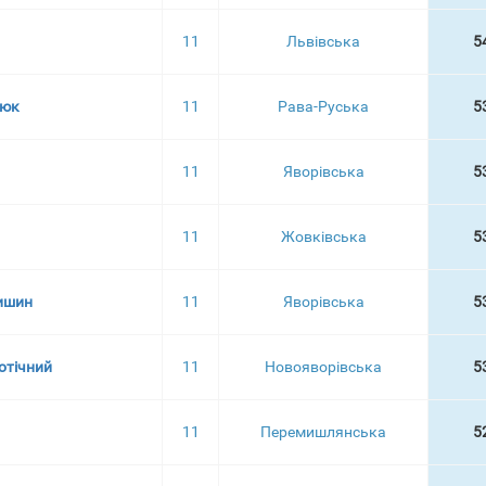
11
Львівська
5
люк
11
Рава-Руська
5
11
Яворівська
5
11
Жовківська
5
ишин
11
Яворівська
5
отічний
11
Новояворівська
5
11
Перемишлянська
5