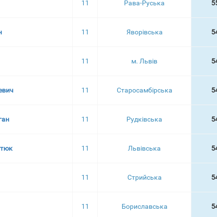
11
Рава-Руська
5
н
11
Яворівська
5
11
м. Львів
5
евич
11
Старосамбірська
5
ган
11
Рудківська
5
атюк
11
Львівська
5
11
Стрийська
5
11
Бориславська
5