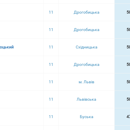
11
Дрогобицька
5
11
Дрогобицька
5
коцький
11
Східницька
5
11
Дрогобицька
5
11
м. Львів
5
11
Львівська
5
11
Буська
4