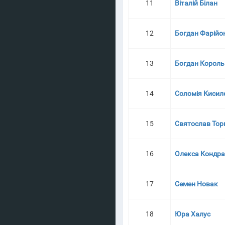
11
Віталій Білан
12
Богдан Фарійо
13
Богдан Король
14
Соломія Кисил
15
Святослав Тор
16
Олекса Кондр
17
Семен Новак
18
Юра Халус