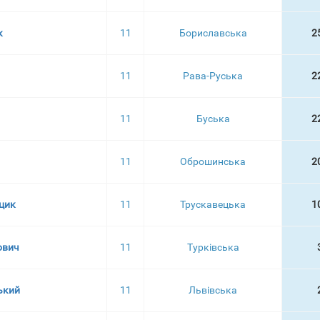
к
11
Бориславська
2
11
Рава-Руська
2
11
Буська
2
11
Оброшинська
2
цик
11
Трускавецька
1
ович
11
Турківська
ький
11
Львівська