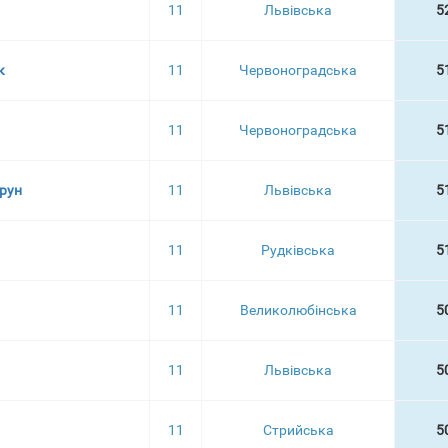
11
Львівська
5
к
11
Червоноградська
5
11
Червоноградська
5
рун
11
Львівська
5
11
Рудківська
5
11
Великолюбінська
5
11
Львівська
5
11
Стрийська
5