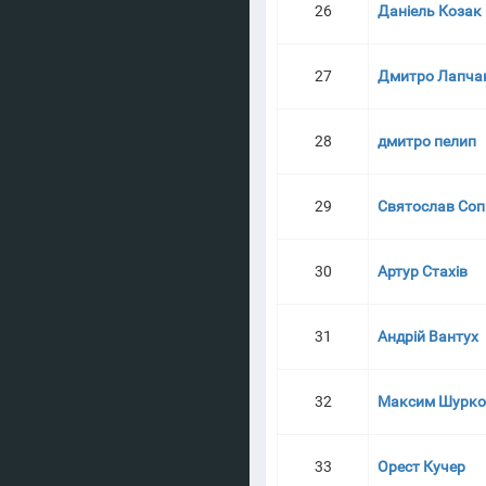
26
Даніель Козак
27
Дмитро Лапча
28
дмитро пелип
29
Святослав Соп
30
Артур Стахів
31
Андрій Вантух
32
Максим Шурко
33
Орест Кучер