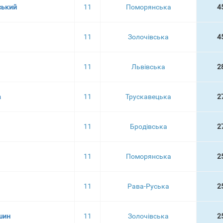
ський
11
Поморянська
4
11
Золочівська
4
11
Львівська
2
а
11
Трускавецька
2
11
Бродівська
2
11
Поморянська
2
11
Рава-Руська
2
шин
11
Золочівська
2