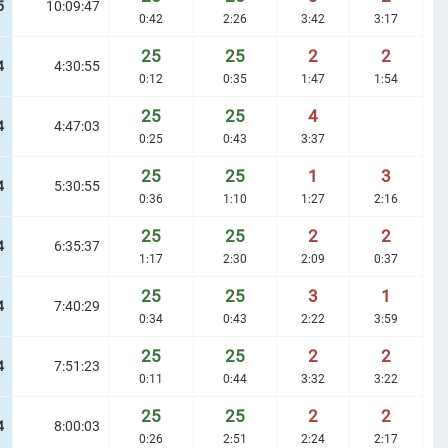
5
10:09:47
0:42
2:26
3:42
3:17
25
25
2
2
4
4:30:55
0:12
0:35
1:47
1:54
25
25
4
4
4:47:03
0:25
0:43
3:37
25
25
1
3
4
5:30:55
0:36
1:10
1:27
2:16
25
25
2
2
4
6:35:37
1:17
2:30
2:09
0:37
25
25
3
1
4
7:40:29
0:34
0:43
2:22
3:59
25
25
2
2
4
7:51:23
0:11
0:44
3:32
3:22
25
25
2
2
4
8:00:03
0:26
2:51
2:24
2:17