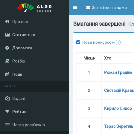
Toggle
Зв'яжіться з нами
navigation
Про нас
Змагання завершені
Кл
Статистика
Поза конкурсом (1)
Допомога
Місце
Хто
Розбір
1
Роман Греділь
Події
АРХІВ
2
Євстахій Крав
Задачі
3
Кирило Сидор
Рейтинг
Черга розв'язків
4
Тарас Веретіл