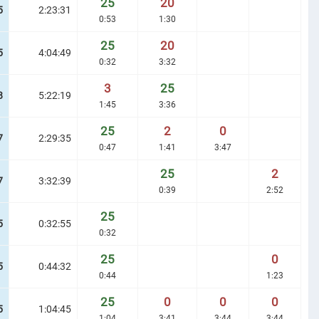
25
20
5
2:23:31
0:53
1:30
25
20
5
4:04:49
0:32
3:32
3
25
8
5:22:19
1:45
3:36
25
2
0
7
2:29:35
0:47
1:41
3:47
25
2
7
3:32:39
0:39
2:52
25
5
0:32:55
0:32
25
0
5
0:44:32
0:44
1:23
25
0
0
0
5
1:04:45
1:04
3:41
3:44
3:44