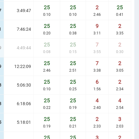
25
25
2
25
7
3:49:47
0:10
0:10
2:46
0:41
25
25
9
2
1
7:46:24
0:20
0:38
3:11
3:35
25
25
7
2
9
4:49:44
0:08
0:15
3:55
0:30
25
25
7
2
9
12:22:09
2:46
2:51
3:38
3:05
25
25
6
2
8
5:06:30
0:10
0:25
1:56
2:34
25
25
4
4
8
6:18:06
0:22
0:19
2:40
2:54
25
25
2
3
5
5:18:01
0:19
0:21
2:33
2:03
25
25
3
2