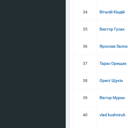
34
Віталій Кіндій
35
Виктор Гусак
36
Ярослав Зало
37
Тарас Орищак
38
Орест Щукін
39
Віктор Мурин
40
vlad kushniruk