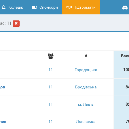
Коледж
Спонсори
Підтримати
ас: 11
#
Бал
11
Городоцька
10
цов
11
Бродівська
8
11
м. Львів
8
ьник
11
Львівська
7