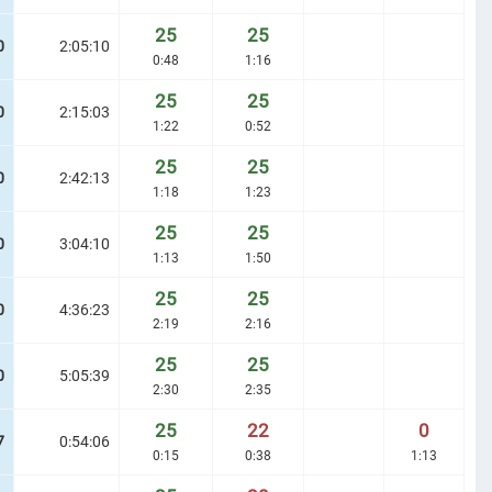
25
25
0
2:05:10
0:48
1:16
25
25
0
2:15:03
1:22
0:52
25
25
0
2:42:13
1:18
1:23
25
25
0
3:04:10
1:13
1:50
25
25
0
4:36:23
2:19
2:16
25
25
0
5:05:39
2:30
2:35
25
22
0
7
0:54:06
0:15
0:38
1:13