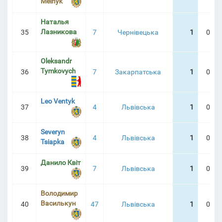
Melnyk
Наталья
Лазникова
35
7
Чернівецька
1
0:22
Oleksandr
Tymkovych
36
7
Закарпатська
1
0:23
Leo Ventyk
37
4
Львівська
1
0:24
Severyn
38
4
Львівська
1
0:32
Tsiapka
Данило Квіт
39
7
Львівська
1
0:35
Володимир
Василькун
40
47
Львівська
1
0:36