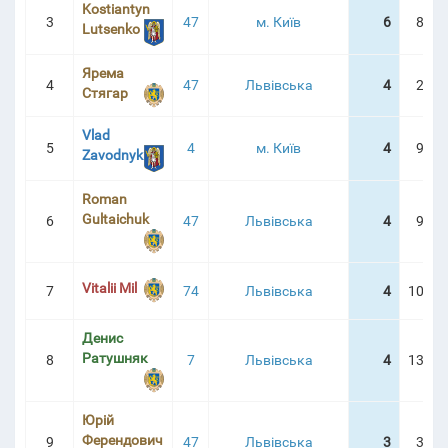
Kostiantyn
3
47
м. Київ
6
8:35
Lutsenko
OREBOARD
Ярема
4
47
Львівська
4
2:42
Стягар
Vlad
5
4
м. Київ
4
9:01
Zavodnyk
Roman
Gultaichuk
6
47
Львівська
4
9:21
Vitalii Mil
7
74
Львівська
4
10:31
Денис
Ратушняк
8
7
Львівська
4
13:28
Юрій
Ферендович
9
47
Львівська
3
3:10