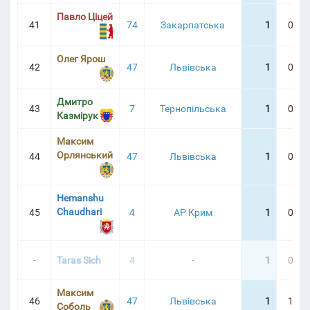
Павло Ціцей
41
74
Закарпатська
1
0:37
Олег Ярош
42
47
Львівська
1
0:38
Дмитро
43
7
Тернопільська
1
0:40
Казмірук
Максим
Орлянський
44
47
Львівська
1
0:49
Hemanshu
Chaudhari
45
4
АР Крим
1
0:53
-
Taras Sich
4
-
1
0:57
Максим
46
47
Львівська
1
1:05
Соболь