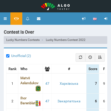
Toggle
navigation
Contest Is Over
Lucky Numbers Contests
Lucky Numbers Contest 2022
Unofficial (2)
Rank
Who
#
Score
Pena
Matvii
Aslandukov
1
47
Харківська
7
9:21
Ihor
2
47
Закарпатська
6
6:00
Barenblat