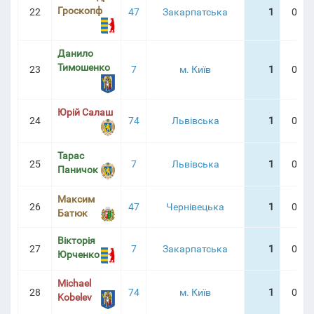
Гроскопф
22
47
Закарпатська
1
0:02
Данило
Тимошенко
23
7
м. Київ
1
0:02
Юрій Салаш
24
74
Львівська
1
0:02
Тарас
25
7
Львівська
1
0:03
Паничок
Максим
26
47
Чернівецька
1
0:06
Батюк
Вікторія
27
7
Закарпатська
1
0:06
Юрченко
Michael
28
74
м. Київ
1
0:07
Kobelev