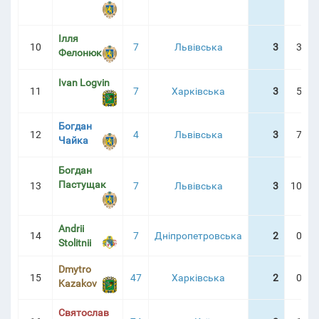
Ілля
10
7
Львівська
3
3:48
Фелонюк
Ivan Logvin
11
7
Харківська
3
5:01
Богдан
12
4
Львівська
3
7:04
Чайка
Богдан
Пастущак
13
7
Львівська
3
10:56
Andrii
14
7
Дніпропетровська
2
0:47
Stolitnii
Dmytro
15
47
Харківська
2
0:51
Kazakov
Святослав