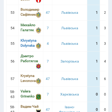
Володимир
53
47
Львівська
1
2:53
Сафіяник
Михайло
54
7
Львівська
1
3:13
Галатяк
Khrystyna
55
4
Львівська
1
3:43
Dolynska
Дмитро
Работягов
56
7
Запорізька
1
4:43
Krystyna
57
47
Львівська
1
6:34
Levonova
Valera
58-
7
Харківська
0
0:00
Grinenko
63
Вадим Чай
58-
Івано-
47
0
0:00