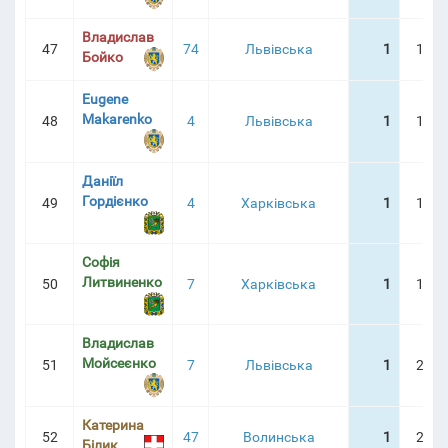
Владислав
47
74
Львівська
1
1:28
Бойко
Eugene
Makarenko
48
4
Львівська
1
1:34
Даніїл
Гордієнко
49
4
Харківська
1
1:36
Софія
Литвиненко
50
7
Харківська
1
1:41
Владислав
Мойсеєнко
51
7
Львівська
1
2:24
Катерина
52
47
Волинська
1
2:29
Білик