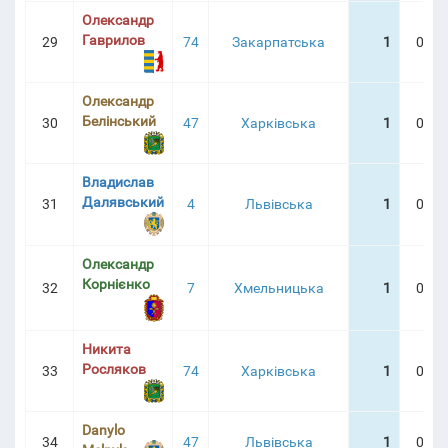
Олександр
Гаврилов
29
74
Закарпатська
1
0:08
Олександр
Белінський
30
47
Харківська
1
0:09
Владислав
Далявський
31
4
Львівська
1
0:10
Олександр
Корнієнко
32
7
Хмельницька
1
0:11
Никита
Росляков
33
74
Харківська
1
0:14
Danylo
34
47
Львівська
1
0:19