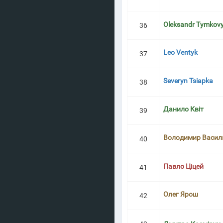
Oleksandr Tymkov
36
Leo Ventyk
37
Severyn Tsiapka
38
Данило Квіт
39
Володимир Васил
40
Павло Ціцей
41
Олег Ярош
42