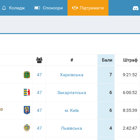
Коледж
Спонсори
Підтримати
#
Бали
Штраф
47
Харківська
7
9:21:52
47
Закарпатська
6
6:00:52
ko
47
м. Київ
6
8:35:39
47
Львівська
4
2:42:47