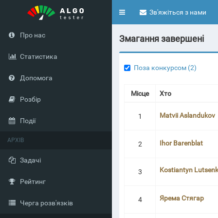
Toggle
Зв'яжіться з нами
navigation
Про нас
Змагання завершені
Статистика
Поза конкурсом (2)
Допомога
Місце
Хто
Розбір
Matvii Aslandukov
1
Події
АРХІВ
Ihor Barenblat
2
Задачі
Kostiantyn Lutsen
3
Рейтинг
Ярема Стягар
4
Черга розв'язків