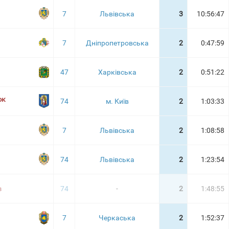
7
Львівська
3
10:56:47
7
Дніпропетровська
2
0:47:59
47
Харківська
2
0:51:22
юк
74
м. Київ
2
1:03:33
7
Львівська
2
1:08:58
74
Львівська
2
1:23:54
в
74
-
2
1:48:55
7
Черкаська
2
1:52:37