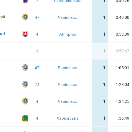
7
Тернопільська
1
0:40:26
кий
47
Львівська
1
0:49:00
ari
4
АР Крим
1
0:53:39
4
-
1
0:57:47
47
Львівська
1
1:05:01
74
Львівська
1
1:28:04
4
Львівська
1
1:34:25
4
Харківська
1
1:36:49