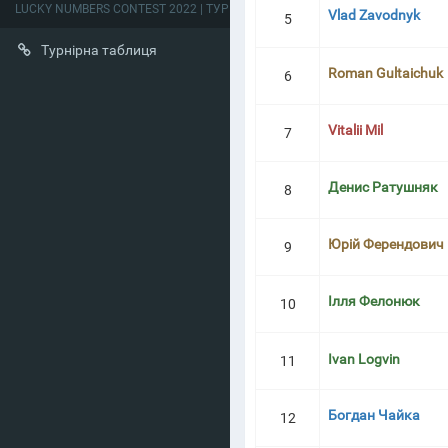
LUCKY NUMBERS CONTEST 2022 | ТУРНІРНА ТАБЛИЦЯ
Vlad Zavodnyk
5
Турнірна таблиця
Roman Gultaichuk
6
Vitalii Mil
7
Денис Ратушняк
8
Юрій Ферендович
9
Ілля Фелонюк
10
Ivan Logvin
11
Богдан Чайка
12