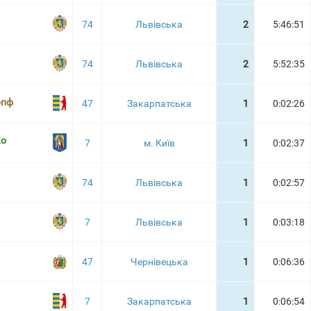
74
Львівська
2
5:46:51
74
Львівська
2
5:52:35
опф
47
Закарпатська
1
0:02:26
ко
7
м. Київ
1
0:02:37
74
Львівська
1
0:02:57
7
Львівська
1
0:03:18
47
Чернівецька
1
0:06:36
7
Закарпатська
1
0:06:54