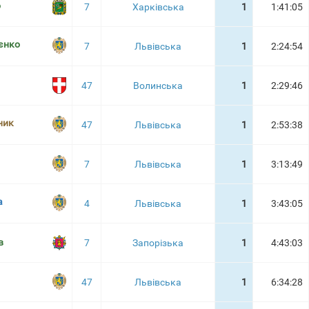
о
7
Харківська
1
1:41:05
єнко
7
Львівська
1
2:24:54
47
Волинська
1
2:29:46
ник
47
Львівська
1
2:53:38
7
Львівська
1
3:13:49
a
4
Львівська
1
3:43:05
в
7
Запорізька
1
4:43:03
47
Львівська
1
6:34:28