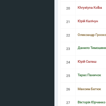
Khrystyna Kolba
20
Юрій Калічун
21
Олександр Гроск
22
Данило Тимошен
23
Юрій Салаш
24
Тарас Паничок
25
Максим Батюк
26
Вікторія Юрченко
27