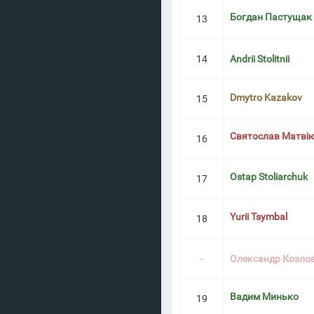
Богдан Пастущак
13
14
Andrii Stolitnii
Dmytro Kazakov
15
Святослав Матві
16
Ostap Stoliarchuk
17
Yurii Tsymbal
18
-
Олександр Козло
Вадим Минько
19