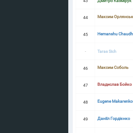
43
Дмитро Казмірук
Максим Орлянсь
44
Hemanshu Chaudh
45
-
Taras Sich
Максим Соболь
46
Владислав Бойко
47
Eugene Makarenko
48
Даніїл Гордієнко
49