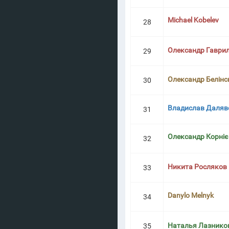
Michael Kobelev
28
Олександр Гаври
29
Олександр Белінс
30
Владислав Даляв
31
Олександр Корні
32
Никита Росляков
33
Danylo Melnyk
34
Наталья Лазнико
35