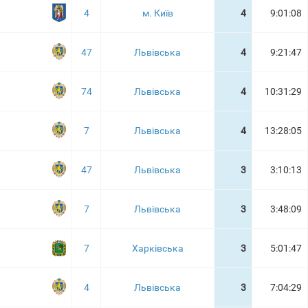
4
м. Київ
4
9:01:08
47
Львівська
4
9:21:47
74
Львівська
4
10:31:29
7
Львівська
4
13:28:05
47
Львівська
3
3:10:13
7
Львівська
3
3:48:09
7
Харківська
3
5:01:47
4
Львівська
3
7:04:29