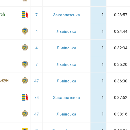
ych
7
Закарпатська
1
0:23:57
4
Львівська
1
0:24:44
4
Львівська
1
0:32:34
7
Львівська
1
0:35:20
ькун
47
Львівська
1
0:36:30
74
Закарпатська
1
0:37:52
47
Львівська
1
0:38:16