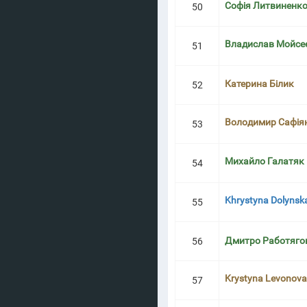
Софія Литвиненк
50
Владислав Мойсе
51
Катерина Білик
52
Володимир Сафія
53
Михайло Галатяк
54
Khrystyna Dolynsk
55
Дмитро Работяго
56
Krystyna Levonova
57