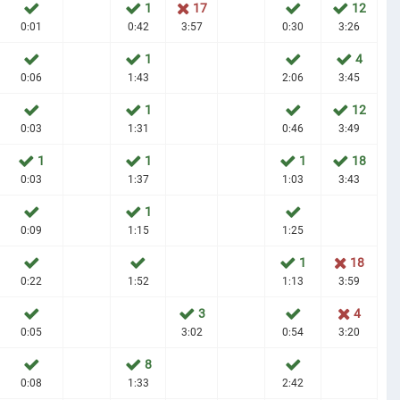
1
17
12
0:01
0:42
3:57
0:30
3:26
1
4
0:06
1:43
2:06
3:45
1
12
0:03
1:31
0:46
3:49
1
1
1
18
0:03
1:37
1:03
3:43
1
0:09
1:15
1:25
1
18
0:22
1:52
1:13
3:59
3
4
0:05
3:02
0:54
3:20
8
0:08
1:33
2:42