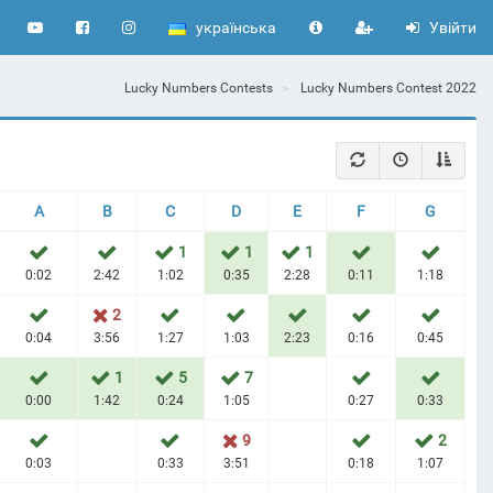
українська
Увійти
Lucky Numbers Contests
Lucky Numbers Contest 2022
A
B
C
D
E
F
G
1
1
1
0:02
2:42
1:02
0:35
2:28
0:11
1:18
2
0:04
3:56
1:27
1:03
2:23
0:16
0:45
1
5
7
0:00
1:42
0:24
1:05
0:27
0:33
9
2
0:03
0:33
3:51
0:18
1:07