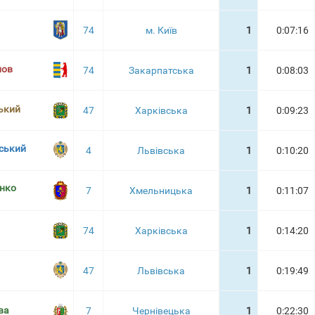
74
м. Київ
1
0:07:16
лов
74
Закарпатська
1
0:08:03
ький
47
Харківська
1
0:09:23
ський
4
Львівська
1
0:10:20
єнко
7
Хмельницька
1
0:11:07
74
Харківська
1
0:14:20
47
Львівська
1
0:19:49
ва
7
Чернівецька
1
0:22:30