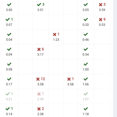
3
3
3:00
3:51
3:05
3:59
1
9
0:07
0:20
0:53
1
0:04
1:23
0:46
6
0:09
3:17
0:54
0:08
1:00
12
1
0:17
3:58
3:58
1:06
1
1
0:21
2:59
1:07
1
2
0:14
2:38
1:18