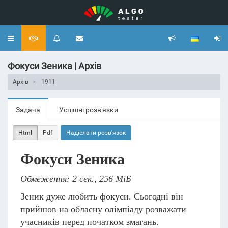
Toggle
navigation
Фокуси Зеника | Архів
Архів
1911
Задача
Успішні розв'язки
Html
Pdf
Надіслати розв'язок
Фокуси Зеника
Обмеження: 2 сек., 256 МіБ
Зеник дуже любить фокуси. Сьогодні він
прийшов на обласну олімпіаду розважати
учасників перед початком змагань.