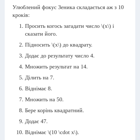
Улюблений фокус Зеника складається аж з 10
кроків:
Просить когось загадати число
\(x\)
і
сказати його.
Підносить
\(x\)
до квадрату.
Додає до результату число 4.
Множить результат на 14.
Ділить на 7.
Віднімає 8.
Множить на 50.
Бере корінь квадратний.
Додає 47.
Віднімає
\(10 \cdot x\)
.