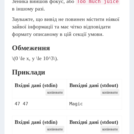
Зеника вийшов фокус, або
Too much juice
в іншому разі.
Зауважте, що вивід не повинен містити ніякої
зайвої інформації та має чітко відповідати
формату описаному в цій секції умови.
Обмеження
\(0 \le x, y \le 10^3\)
.
Приклади
Вхідні дані (stdin)
Вихідні дані (stdout)
копіювати
копіювати
Вхідні дані (stdin)
Вихідні дані (stdout)
копіювати
копіювати