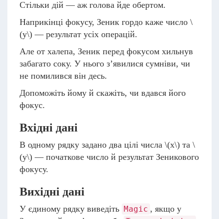
Стільки дій — аж голова йде обертом.
Наприкінці фокусу, Зеник гордо каже число
\
(y\)
— результат усіх операцій.
Але от халепа, Зеник перед фокусом хильнув
забагато соку. У нього з’явилися сумніви, чи
не помилився він десь.
Допоможіть йому й скажіть, чи вдався його
фокус.
Вхідні дані
В одному рядку задано два цілі числа
\(x\)
та
\
(y\)
— початкове число й результат Зеникового
фокусу.
Вихідні дані
У єдиному рядку виведіть
, якщо у
Magic