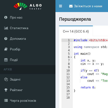
Toggle
Зв'яжіться з нами
navigation
Про нас
Першоджерела
Статистика
C++ 14 (GCC 6.4)
Допомога
1
#include
 <bits/stdc+
2
3
using
namespace
std
;
Розбір
4
5
int
main
(
)
6
{
Події
7
int
x
,
y
;
8
cin
>>
x
>>
y
;
9
АРХІВ
10
if
(
y
==
47
)
11
cout
<<
"
Mag
12
else
Задачі
13
cout
<<
"
Too
14
15
return
0
;
Рейтинг
16
}
17
18
Черга розв'язків