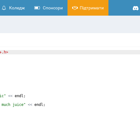
Коледж
Спонсори
Підтримати
+.h>
ic
"
<<
endl
;
 much juice
"
<<
endl
;