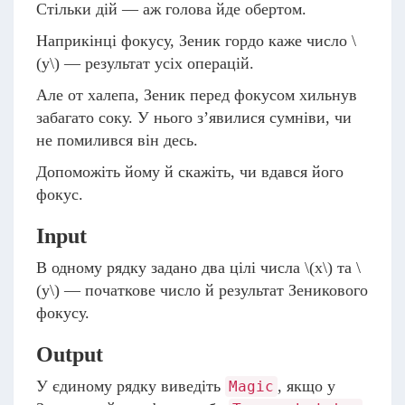
Стільки дій — аж голова йде обертом.
Наприкінці фокусу, Зеник гордо каже число
\
(y\)
— результат усіх операцій.
Але от халепа, Зеник перед фокусом хильнув
забагато соку. У нього з’явилися сумніви, чи
не помилився він десь.
Допоможіть йому й скажіть, чи вдався його
фокус.
Input
В одному рядку задано два цілі числа
\(x\)
та
\
(y\)
— початкове число й результат Зеникового
фокусу.
Output
У єдиному рядку виведіть
, якщо у
Magic