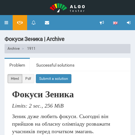
Toggle
navigation
Фокуси Зеника | Archive
Archive
1911
Problem
Successful solutions
Html
Pdf
Submit a solution
Фокуси Зеника
Limits: 2 sec., 256 MiB
Зеник дуже любить фокуси. Сьогодні він
прийшов на обласну олімпіаду розважати
учасників перед початком змагань.