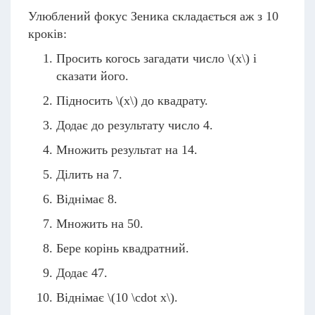
Улюблений фокус Зеника складається аж з 10
кроків:
Просить когось загадати число
\(x\)
і
сказати його.
Підносить
\(x\)
до квадрату.
Додає до результату число 4.
Множить результат на 14.
Ділить на 7.
Віднімає 8.
Множить на 50.
Бере корінь квадратний.
Додає 47.
Віднімає
\(10 \cdot x\)
.