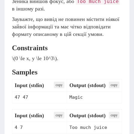
Зеника вийшов фокус, або
Too much juice
в іншому разі.
Зауважте, що вивід не повинен містити ніякої
зайвої інформації та має чітко відповідати
формату описаному в цій секції умови.
Constraints
\(0 \le x, y \le 10^3\)
.
Samples
Input (stdin)
Output (stdout)
сopy
сopy
Input (stdin)
Output (stdout)
сopy
сopy