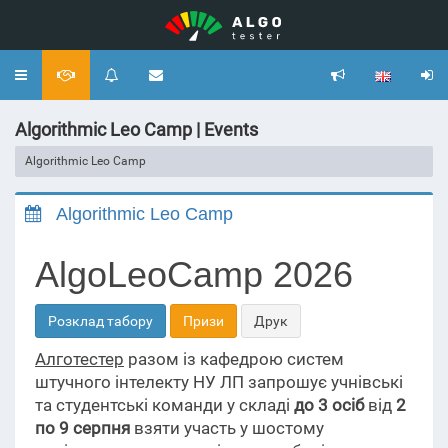
Toggle
navigation
Algorithmic Leo Camp | Events
Algorithmic Leo Camp
Algorithmic Leo Camp
AlgoLeoCamp 2026
Розклад табору
Призи
Друк
Алготестер
разом із кафедрою систем
штучного інтелекту НУ ЛП запрошує учнівські
та студентські команди у складі
до 3 осіб
від
2
по 9 серпня
взяти участь у шостому