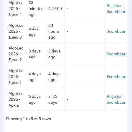
AlgoLeo
33
Register
|
2026 -
minutes
4:27:05
-
Scoreboard
День 4
ago
AlgoLeo
20
a day
2026 -
hours
-
Scoreboard
ago
День 3
ago
AlgoLeo
3 days
3 days
2026 -
-
Scoreboard
ago
ago
День 2
AlgoLeo
4 days
4 days
2026 -
-
Scoreboard
ago
ago
День 1
AlgoLeo
6 days
in 25
Register
|
2026 -
-
ago
days
Scoreboard
Архів
Showing 1 to 5 of 5 rows