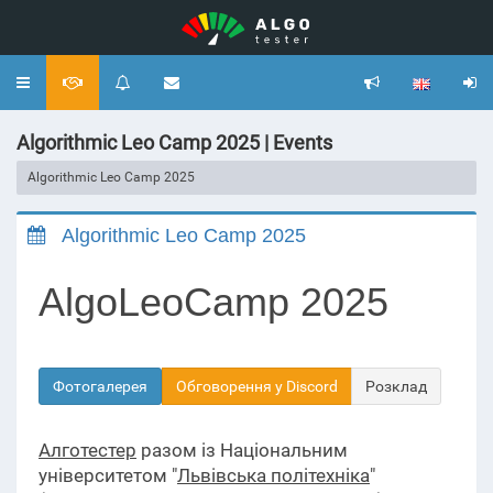
Toggle
navigation
Algorithmic Leo Camp 2025 | Events
Algorithmic Leo Camp 2025
Algorithmic Leo Camp 2025
AlgoLeoCamp 2025
Фотогалерея
Обговорення у Discord
Розклад
Алготестер
разом із Національним
університетом "
Львівська політехніка
"