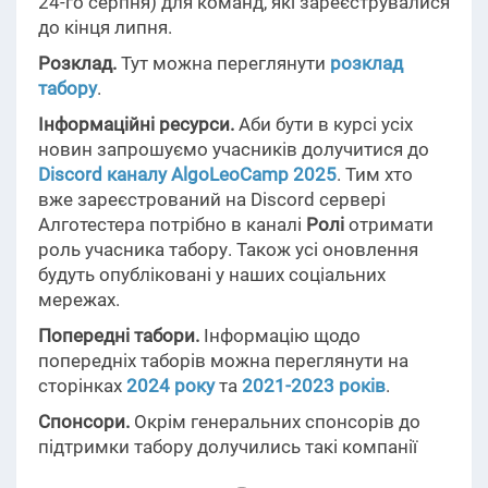
24-го серпня) для команд, які зареєструвалися
до кінця липня.
Розклад.
Тут можна переглянути
розклад
табору
.
Інформаційні ресурси.
Аби бути в курсі усіх
новин запрошуємо учасників долучитися до
Discord каналу AlgoLeoCamp 2025
. Тим хто
вже зареєстрований на Discord сервері
Алготестера потрібно в каналі
Ролі
отримати
роль учасника табору. Також усі оновлення
будуть опубліковані у наших соціальних
мережах.
Попередні табори.
Інформацію щодо
попередніх таборів можна переглянути на
сторінках
2024 року
та
2021-2023 років
.
Спонсори.
Окрім генеральних спонсорів до
підтримки табору долучились такі компанії