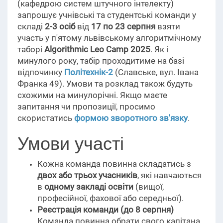
(кафедрою систем штучного інтелекту)
запрошує учнівські та студентські команди у
складі
2-3 осіб
від
17 по 23 серпня
взяти
участь у п'ятому львівському алгоритмічному
таборі
Algorithmic Leo Camp 2025
. Як і
минулого року, табір проходитиме на базі
відпочинку
Політехнік-2
(Славське, вул. Івана
Франка 49). Умови та розклад також будуть
схожими на минулорічні. Якщо маєте
запитання чи пропозиції, просимо
скористатись
формою зворотного зв'язку
.
Умови участі
Кожна команда повинна складатись з
двох або трьох учасників
, які навчаються
в
одному закладі освіти
(вищої,
професійної, фахової або середньої).
Реєстрація команди (до 8 серпня)
Команда повинна обрати свого капітана,