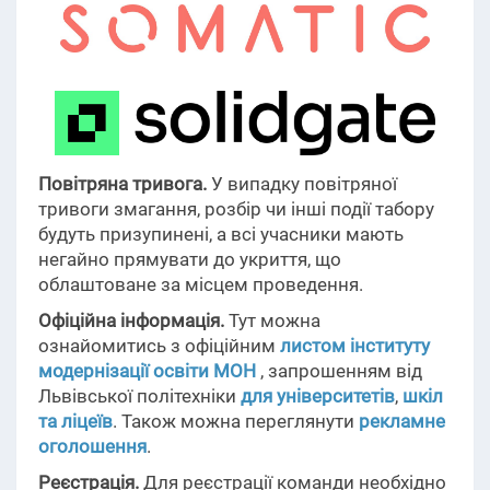
Повітряна тривога.
У випадку повітряної
тривоги змагання, розбір чи інші події табору
будуть призупинені, а всі учасники мають
негайно прямувати до укриття, що
облаштоване за місцем проведення.
Офіційна інформація.
Тут можна
ознайомитись з офіційним
листом інституту
модернізації освіти МОН
, запрошенням від
Львівської політехніки
для університетів
,
шкіл
та ліцеїв
. Також можна переглянути
рекламне
оголошення
.
Реєстрація.
Для реєстрації команди необхідно