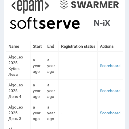
Name
Start
End
Registration status
Actions
AlgoLeo
a
a
2025 -
year
year
-
Scoreboard
Кубок
ago
ago
Лева
AlgoLeo
a
a
2025 -
year
year
-
Scoreboard
День 4
ago
ago
AlgoLeo
a
a
2025 -
year
year
-
Scoreboard
День 3
ago
ago