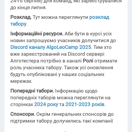
24-го серпня) для команд, які зареєструвалися
до кінця липня.
Розклад.
Тут можна переглянути
розклад
табору
.
Інформаційні ресурси.
Аби бути в курсі усіх
новин запрошуємо учасників долучитися до
Discord каналу AlgoLeoCamp 2025
. Тим хто
вже зареєстрований на Discord сервері
Алготестера потрібно в каналі
Ролі
отримати
роль учасника табору. Також усі оновлення
будуть опубліковані у наших соціальних
мережах.
Попередні табори.
Інформацію щодо
попередніх таборів можна переглянути на
сторінках
2024 року
та
2021-2023 років
.
Спонсори.
Окрім генеральних спонсорів до
підтримки табору долучились такі компанії