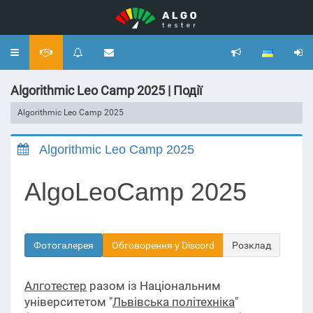
Toggle
navigation
Algorithmic Leo Camp 2025 | Події
Algorithmic Leo Camp 2025
Algorithmic Leo Camp 2025
AlgoLeoCamp 2025
Фотогалерея
Обговорення у Discord
Розклад
Алготестер
разом із Національним
університетом "
Львівська політехніка
"