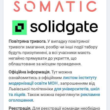
Повітряна тривога.
У випадку повітряної
тривоги змагання, розбір чи інші події табору
будуть призупинені, а всі учасники мають
негайно прямувати до укриття, що
облаштоване за місцем проведення.
Офіційна інформація.
Тут можна
ознайомитись з офіційним
листом інституту
модернізації освіти МОН
, запрошенням від
Львівської політехніки
для університетів
,
шкіл
та ліцеїв
. Також можна переглянути
рекламне
оголошення
.
Реєстрація.
Для реєстрації команди необхідно