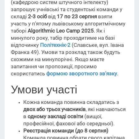
(кафедрою систем штучного інтелекту)
запрошує учнівські та студентські команди у
складі
2-3 осіб
від
17 по 23 серпня
взяти
участь у п'ятому львівському алгоритмічному
таборі
Algorithmic Leo Camp 2025
. Як і
минулого року, табір проходитиме на базі
відпочинку
Політехнік-2
(Славське, вул. Івана
Франка 49). Умови та розклад також будуть
схожими на минулорічні. Якщо маєте
запитання чи пропозиції, просимо
скористатись
формою зворотного зв'язку
.
Умови участі
Кожна команда повинна складатись з
двох або трьох учасників
, які навчаються
в
одному закладі освіти
(вищої,
професійної, фахової або середньої).
Реєстрація команди (до 8 серпня)
Команда повинна обрати свого капітана,