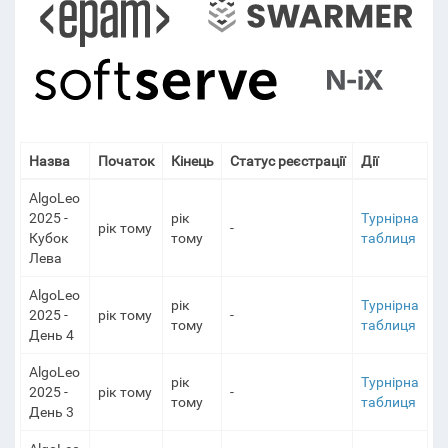
Назва
Початок
Кінець
Статус реєстрації
Дії
AlgoLeo
2025 -
рік
Турнірна
рік тому
-
Кубок
тому
таблиця
Лева
AlgoLeo
рік
Турнірна
2025 -
рік тому
-
тому
таблиця
День 4
AlgoLeo
рік
Турнірна
2025 -
рік тому
-
тому
таблиця
День 3