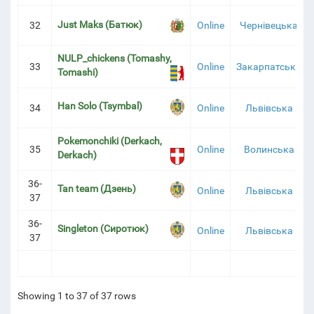
Just Maks (Батюк)
32
Online
Чернівецька
NULP_chickens (Tomashy,
33
Online
Закарпатська
Tomashi)
Han Solo (Tsymbal)
34
Online
Львівська
Pokemonchiki (Derkach,
35
Online
Волинська
Derkach)
36-
Tan team (Дзень)
Online
Львівська
37
36-
Singleton (Сиротюк)
Online
Львівська
37
Showing 1 to 37 of 37 rows