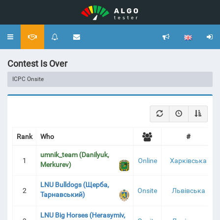
Toggle
navigation
Contest Is Over
ICPC Onsite
Rank
Who
#
umnik_team (Danilyuk,
1
Online
Харківська
Merkurev)
LNU Bulldogs (Щерба,
2
Onsite
Львівська
Тарнавський)
LNU Big Horses (Herasymiv,