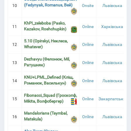
(Fedynyak, Romanus, Вей)
10
Onsite
Львівська
KhPI_zeleboba (Pasko,
11
Online
Харківська
Kazakov, Roshchupkin)
5.10 (Opirskyi, Неклеса,
12
Online
Львівська
Whatever)
Dezhavyu (Фелонюк, Mil,
13
Online
Львівська
Ратушняк)
KNU+LPML_Defined (Кліщ,
14
Online
Львівська
Романюк, Василькун)
Fibonacci_Squad (Гроскопф,
15
Online
Закарпатська
Mikita, Волфсбергер)
Mandalorians (Tsymbal,
16
Online
Львівська
Matskula)