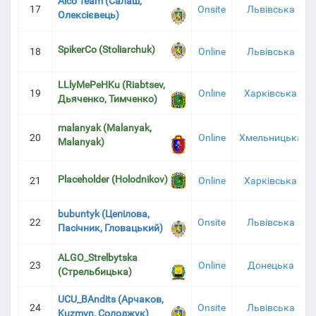
Alco Team (Салаш,
17
Onsite
Львівська
Олексієвець)
SpikerCo (Stoliarchuk)
18
Online
Львівська
LLlyMePeHKu (Riabtsev,
19
Online
Харківська
Дьяченко, Тимченко)
malanyak (Malanyak,
20
Online
Хмельницька
Malanyak)
Placeholder (Holodnikov)
21
Online
Харківська
bubuntyk (Цепілова,
22
Onsite
Львівська
Пасічник, Гловацький)
ALGO_Strelbytska
23
Online
Донецька
(Стрельбицька)
UCU_BAndits (Арчаков,
24
Onsite
Львівська
Kuzmyn, Солоджук)