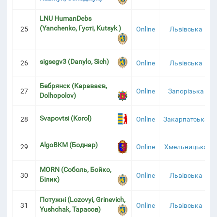
LNU HumanDebs
(Yanchenko, Густі, Kutsyk )
25
Online
Львівська
sigsegv3 (Danylo, Sich)
26
Online
Львівська
Бебрянск (Караваєв,
27
Online
Запорізька
Dolhopolov)
Svapovtsi (Korol)
28
Online
Закарпатська
AlgoBKM (Боднар)
29
Online
Хмельницька
MORN (Соболь, Бойко,
30
Online
Львівська
Білик)
Потужні (Lozovyi, Grinevich,
31
Online
Львівська
Yushchak, Тарасов)