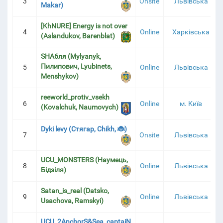
3
Onsite
Львівська
Makar)
[KhNURE] Energy is not over
4
Online
Харківська
(Aslandukov, Barenblat)
SHA6ля (Mylyanyk,
Пилипович, Lyubinets,
5
Online
Львівська
Menshykov)
reeworld_protiv_vsekh
6
Online
м. Київ
(Kovalchuk, Naumovych)
Dyki levy (Стягар, Chikh, 🐞)
7
Onsite
Львівська
UCU_MONSTERS (Наумець,
8
Online
Львівська
Бідзіля)
Satan_is_real (Datsko,
9
Online
Львівська
Usachova, Ramskyi)
UCU_2AnchorS&Sea_captaiN