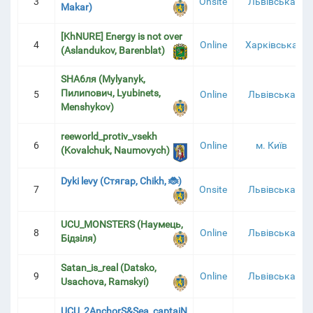
3
Onsite
Львівська
Makar)
[KhNURE] Energy is not over
АБЛИЦЯ
4
Online
Харківська
(Aslandukov, Barenblat)
SHA6ля (Mylyanyk,
Пилипович, Lyubinets,
5
Online
Львівська
Menshykov)
reeworld_protiv_vsekh
6
Online
м. Київ
(Kovalchuk, Naumovych)
Dyki levy (Стягар, Chikh, 🐞)
7
Onsite
Львівська
UCU_MONSTERS (Наумець,
8
Online
Львівська
Бідзіля)
Satan_is_real (Datsko,
9
Online
Львівська
Usachova, Ramskyi)
UCU_2AnchorS&Sea_captaiN