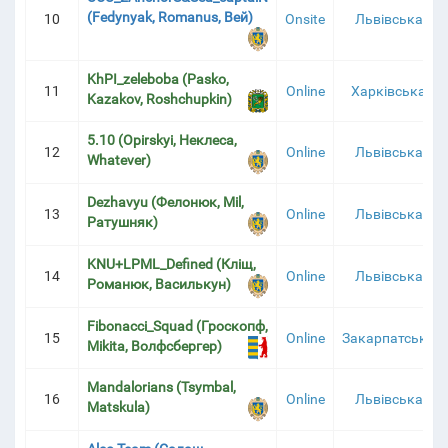
(Fedynyak, Romanus, Вей)
10
Onsite
Львівська
KhPI_zeleboba (Pasko,
11
Online
Харківська
Kazakov, Roshchupkin)
5.10 (Opirskyi, Неклеса,
12
Online
Львівська
Whatever)
Dezhavyu (Фелонюк, Mil,
13
Online
Львівська
Ратушняк)
KNU+LPML_Defined (Кліщ,
14
Online
Львівська
Романюк, Василькун)
Fibonacci_Squad (Гроскопф,
15
Online
Закарпатська
Mikita, Волфсбергер)
Mandalorians (Tsymbal,
16
Online
Львівська
Matskula)