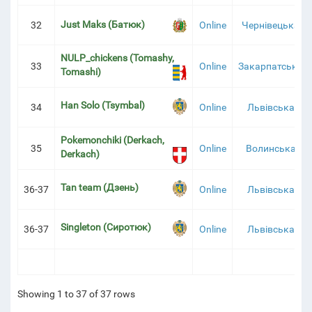
Just Maks (Батюк)
32
Online
Чернівецька
NULP_chickens (Tomashy,
33
Online
Закарпатська
Tomashi)
Han Solo (Tsymbal)
34
Online
Львівська
Pokemonchiki (Derkach,
35
Online
Волинська
Derkach)
Tan team (Дзень)
36-37
Online
Львівська
Singleton (Сиротюк)
36-37
Online
Львівська
Showing 1 to 37 of 37 rows