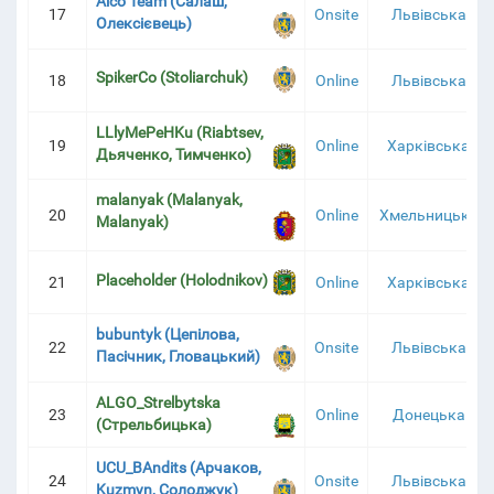
Alco Team (Салаш,
17
Onsite
Львівська
Олексієвець)
SpikerCo (Stoliarchuk)
18
Online
Львівська
LLlyMePeHKu (Riabtsev,
19
Online
Харківська
Дьяченко, Тимченко)
malanyak (Malanyak,
20
Online
Хмельницька
Malanyak)
Placeholder (Holodnikov)
21
Online
Харківська
bubuntyk (Цепілова,
22
Onsite
Львівська
Пасічник, Гловацький)
ALGO_Strelbytska
23
Online
Донецька
(Стрельбицька)
UCU_BAndits (Арчаков,
24
Onsite
Львівська
Kuzmyn, Солоджук)