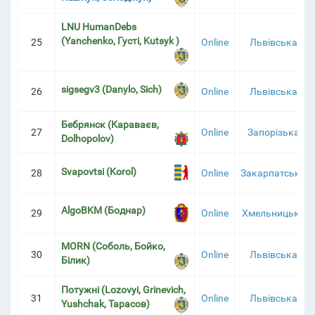
LNU HumanDebs
(Yanchenko, Густі, Kutsyk )
25
Online
Львівська
sigsegv3 (Danylo, Sich)
26
Online
Львівська
Бебрянск (Караваєв,
27
Online
Запорізька
Dolhopolov)
Svapovtsi (Korol)
28
Online
Закарпатська
AlgoBKM (Боднар)
29
Online
Хмельницька
MORN (Соболь, Бойко,
30
Online
Львівська
Білик)
Потужні (Lozovyi, Grinevich,
31
Online
Львівська
Yushchak, Тарасов)