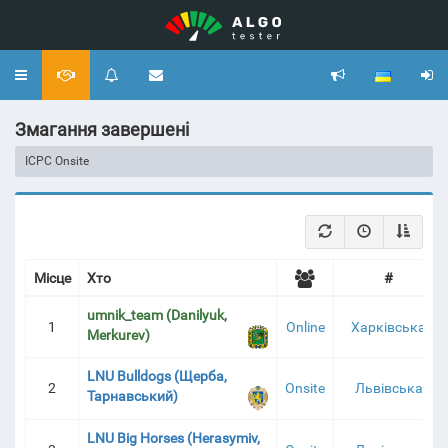
Toggle
navigation
Змагання завершені
ICPC Onsite
Місце
Хто
#
umnik_team (Danilyuk,
1
Online
Харківська
Merkurev)
LNU Bulldogs (Щерба,
2
Onsite
Львівська
Тарнавський)
LNU Big Horses (Herasymiv,