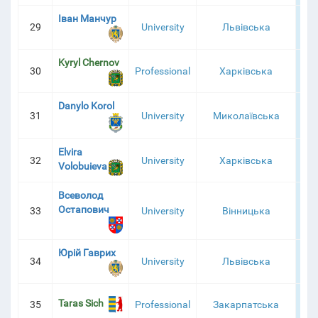
Іван Манчур
29
University
Львівська
6
Kyryl Chernov
30
Professional
Харківська
6
Danylo Korol
31
University
Миколаївська
6
Elvira
32
University
Харківська
6
Volobuieva
Всеволод
Остапович
33
University
Вінницька
6
Юрій Гаврих
34
University
Львівська
6
Taras Sich
35
Professional
Закарпатська
6