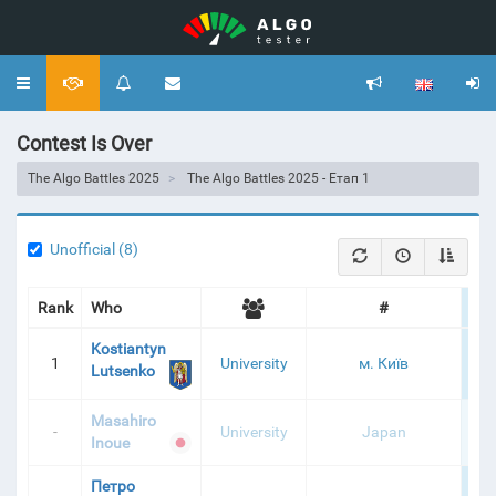
Toggle
navigation
Contest Is Over
The Algo Battles 2025
The Algo Battles 2025 - Етап 1
Unofficial (8)
Rank
Who
#
Sc
Kostiantyn
1
University
м. Київ
2 8
Lutsenko
Masahiro
-
University
Japan
2 1
Inoue
Петро