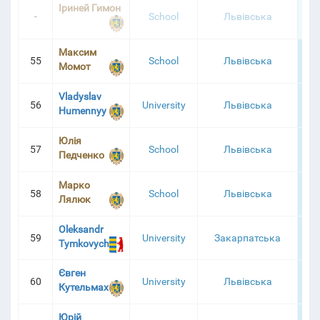
Іриней Гимон
-
School
Львівська
3
Максим
55
School
Львівська
1
Момот
Vladyslav
56
University
Львівська
1
Humennyy
Юлія
57
School
Львівська
1
Педченко
Марко
58
School
Львівська
1
Лялюк
Oleksandr
59
University
Закарпатська
1
Tymkovych
Євген
60
University
Львівська
1
Кутельмах
Юрій