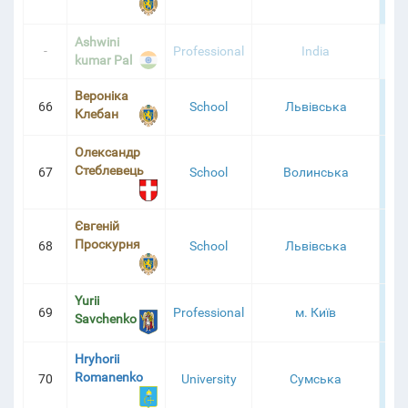
Ashwini
-
Professional
India
1
kumar Pal
Вероніка
66
School
Львівська
1
Клебан
Олександр
Стеблевець
67
School
Волинська
1
Євгеній
Проскурня
68
School
Львівська
1
Yurii
69
Professional
м. Київ
1
Savchenko
Hryhorii
Romanenko
70
University
Сумська
1