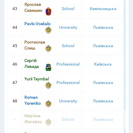
Ярослав
43
School
Хмельницька
6
Савишин
Pavlo Voskalo
44
University
Львівська
6
Ростислав
45
School
Львівська
6
Слиш
Сергій
46
Professional
Київська
6
Левада
Yurii Tsymbal
47
Professional
Львівська
6
Roman
48
University
Львівська
4
Yaremko
Мар'яна
-
School
Львівська
3
Жигайло