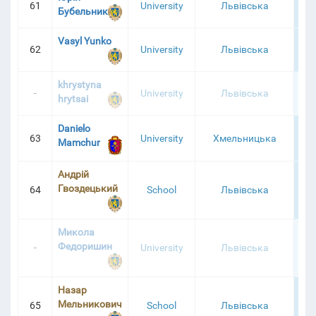
61
University
Львівська
1
Бубельник
Vasyl Yunko
62
University
Львівська
1
khrystyna
-
University
Львівська
1
hrytsai
Danielo
63
University
Хмельницька
1
Mamchur
Андрій
Гвоздецький
64
School
Львівська
1
Микола
Федоришин
-
University
Львівська
1
Назар
Мельникович
65
School
Львівська
1