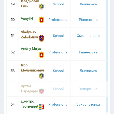
Владислав
49
School
Львівська
3
Гіль
Vasyl N
50
Professional
Рівненська
3
Vladyslav
51
School
Хмельницька
3
Zabolotnyi
Andriy Melya
52
Professional
Рівненська
3
Ігор
Мельникович
53
School
Львівська
3
Артем
-
School
Запорізька
3
Передерій
Дмитро
54
Professional
Закарпатська
3
Тертичний