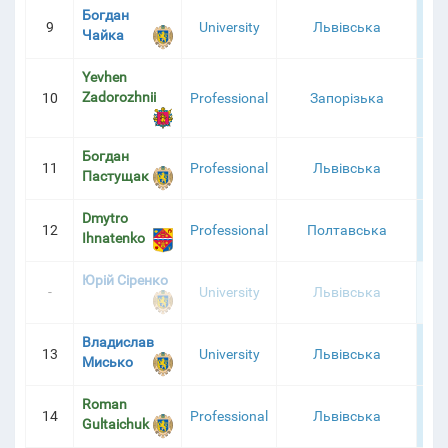
Богдан
9
University
Львівська
1 2
Чайка
Yevhen
Zadorozhnii
10
Professional
Запорізька
1 0
Богдан
11
Professional
Львівська
1 0
Пастущак
Dmytro
12
Professional
Полтавська
1 0
Ihnatenko
Юрій Сіренко
-
University
Львівська
1 0
Владислав
13
University
Львівська
1 0
Мисько
Roman
14
Professional
Львівська
1 0
Gultaichuk