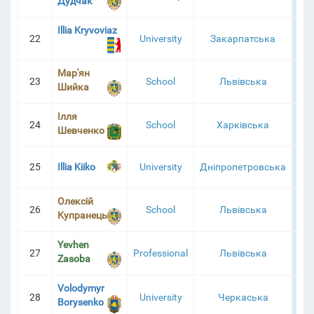
Дудчак
Illia Kryvoviaz
22
University
Закарпатська
6
Мар'ян
23
School
Львівська
6
Шийка
Ілля
24
School
Харківська
6
Шевченко
25
Illia Kiiko
University
Дніпропетровська
6
Олексій
26
School
Львівська
6
Купранець
Yevhen
27
Professional
Львівська
6
Zasoba
Volodymyr
28
University
Черкаська
6
Borysenko