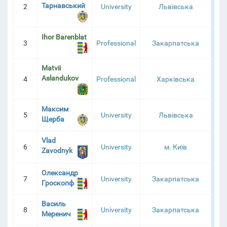
Тарнавський
2
University
Львівська
2 1
SCOREBOARD
Ihor Barenblat
3
Professional
Закарпатська
1 9
Matvii
Aslandukov
4
Professional
Харківська
1 7
Максим
5
University
Львівська
1 6
Щерба
Vlad
6
University
м. Київ
1 5
Zavodnyk
Олександр
7
University
Закарпатська
1 5
Гроскопф
Василь
8
University
Закарпатська
1 5
Меренич