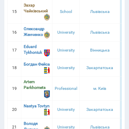
Захар
Чайківський
15
School
Львівська
1 0
Олександр
16
University
Львівська
1 0
Женченко
Eduard
17
University
Вінницька
6
Tykhoniuk
Богдан Фейса
18
University
Закарпатська
6
Artem
Parkhomets
19
Professional
м. Київ
6
Nastya Tovtyn
20
University
Закарпатська
6
Володя
21
University
Львівська
6