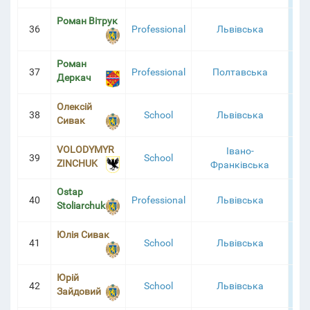
Роман Вітрук
36
Professional
Львівська
6
Роман
37
Professional
Полтавська
6
Деркач
Олексій
38
School
Львівська
6
Сивак
VOLODYMYR
Івано-
39
School
6
ZINCHUK
Франківська
Ostap
40
Professional
Львівська
6
Stoliarchuk
Юлія Сивак
41
School
Львівська
6
Юрій
42
School
Львівська
6
Зайдовий