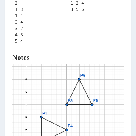
2

1 2 4 

1 3

3 5 6
1 1

3 4

3 2

4 6

Notes