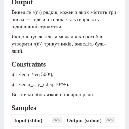
Output
Виведіть
\(n\)
рядків, кожен з яких містить три
числа — індекси точок, які утворюють
відповідний трикутник.
Якщо існує декілька можливих способів
утворити
\(n\)
трикутників, виведіть будь-
який.
Constraints
\(1 \leq n \leq 500\)
,
\(1 \leq x_i, y_i \leq 10^9\)
.
Всі точки обов’язково попарно різні.
Samples
Input (stdin)
Output (stdout)
сopy
сopy