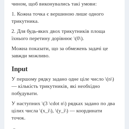
чином, щоб виконувались такі умови:
1. Кожна точка є вершиною лише одного
трикутника.
2. Для будь-яких двох трикутників площа
їхнього перетину дорівнює
\(0\)
.
Можна показати, що за обмежень задачі це
завжди можливо.
Input
У першому рядку задано одне ціле число
\(n\)
— кількість трикутників, які необхідно
побудувати.
У наступних
\(3 \cdot n\)
рядках задано по два
цілих числа
\(x_i\)
,
\(y_i\)
— координати
точок.