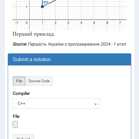
Перший приклад.
Source:
Першість України з програмування 2024 - 1 етап
Submit a solution
File
Source Code
Compiler
C++
File