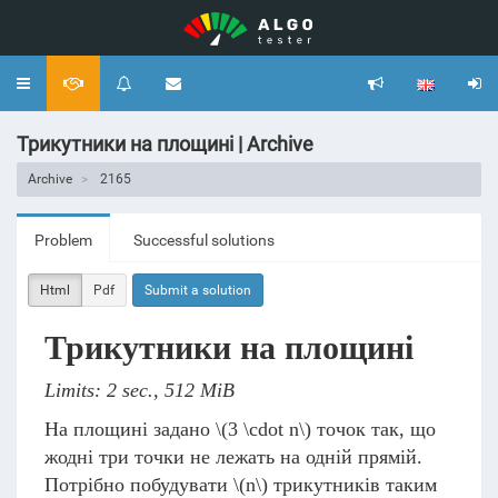
Toggle
navigation
Трикутники на площині | Archive
Archive
2165
Problem
Successful solutions
Html
Pdf
Submit a solution
Трикутники на площині
Limits: 2 sec., 512 MiB
На площині задано
\(3 \cdot n\)
точок так, що
жодні три точки не лежать на одній прямій.
Потрібно побудувати
\(n\)
трикутників таким