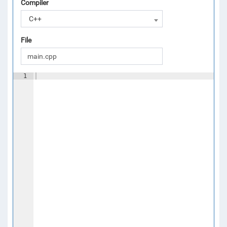
Compiler
C++
File
1