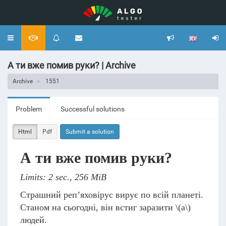
Toggle
navigation
А ти вже помив руки? | Archive
Archive
1551
Problem
Successful solutions
Html
Pdf
Submit a solution
А ти вже помив руки?
Limits: 2 sec., 256 MiB
Страшний реп’яховірус вирує по всій планеті.
Станом на сьогодні, він встиг заразити
\(a\)
людей.