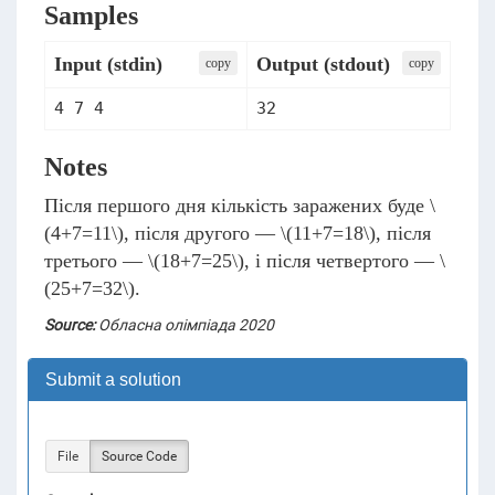
Samples
Input (stdin)
Output (stdout)
сopy
сopy
Notes
Після першого дня кількість заражених буде
\
(4+7=11\)
, після другого —
\(11+7=18\)
, після
третього —
\(18+7=25\)
, і після четвертого —
\
(25+7=32\)
.
Source:
Обласна олімпіада 2020
Submit a solution
File
Source Code