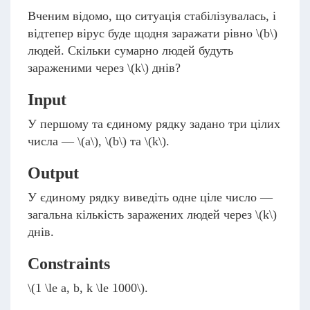
Вченим відомо, що ситуація стабілізувалась, і
відтепер вірус буде щодня заражати рівно
\(b\)
людей. Скільки сумарно людей будуть
зараженими через
\(k\)
днів?
Input
У першому та єдиному рядку задано три цілих
числа —
\(a\)
,
\(b\)
та
\(k\)
.
Output
У єдиному рядку виведіть одне ціле число —
загальна кількість заражених людей через
\(k\)
днів.
Constraints
\(1 \le a, b, k \le 1000\)
.