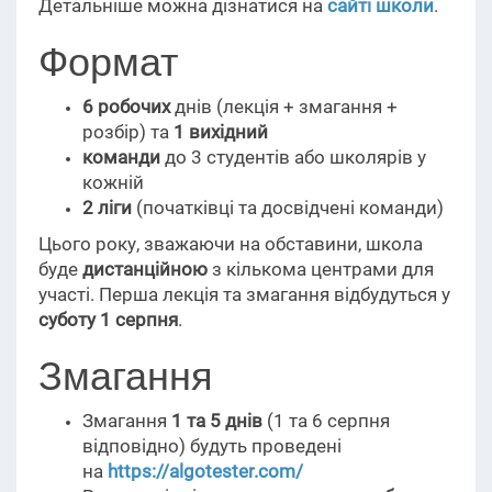
Детальніше можна дізнатися на
сайті школи
.
Формат
6 робочих
днів (лекція + змагання +
розбір) та
1 вихідний
команди
до 3 студентів або школярів у
кожній
2 ліги
(початківці та досвідчені команди)
Цього року, зважаючи на обставини, школа
буде
дистанційною
з кількома центрами для
участі. Перша лекція та змагання відбудуться у
суботу 1 серпня
.
Змагання
Змагання
1 та 5 днів
(1 та 6 серпня
відповідно) будуть проведені
на
https://algotester.com/