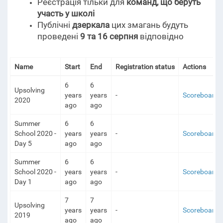
Реєстрація тільки для
команд, що беруть
участь у школі
Публічні
дзеркала
цих змагань будуть
проведені
9 та 16 серпня
відповідно
Name
Start
End
Registration status
Actions
6
6
Upsolving
years
years
-
Scoreboard
2020
ago
ago
Summer
6
6
School 2020 -
years
years
-
Scoreboard
Day 5
ago
ago
Summer
6
6
School 2020 -
years
years
-
Scoreboard
Day 1
ago
ago
7
7
Upsolving
years
years
-
Scoreboard
2019
ago
ago