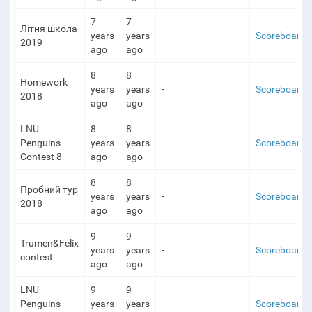
7
7
Літня школа
years
years
-
Scoreboard
2019
ago
ago
8
8
Homework
years
years
-
Scoreboard
2018
ago
ago
LNU
8
8
Penguins
years
years
-
Scoreboard
Contest 8
ago
ago
8
8
Пробний тур
years
years
-
Scoreboard
2018
ago
ago
9
9
Trumen&Felix
years
years
-
Scoreboard
contest
ago
ago
LNU
9
9
Penguins
years
years
-
Scoreboard