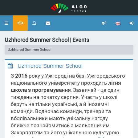
Toggle
navigation
Uzhhorod Summer School | Events
Uzhhorod Summer School
Uzhhorod Summer School
З
2016
року у Ужгороді на базі Ужгородського
національного університету проходить
літня
школа з програмування
. Зазвичай - це один
тиждень на початку серпня. Участь у школі
беруть не тільки українські, а й іноземні
команди. Водночас команди, тренери та
вболівальники мають унікальну нагоду
ближче познайомитись з мальовничим
Закарпаттям та його унікальною культурою.