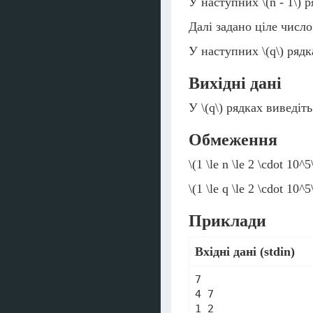
У наступних
\(n - 1\)
ря
Далі задано ціле числ
У наступних
\(q\)
рядка
Вихідні дані
У
\(q\)
рядках виведіт
Обмеження
\(1 \le n \le 2 \cdot 10^5
\(1 \le q \le 2 \cdot 10^5
Приклади
Вхідні дані (stdin)
7

4 7

1 2
