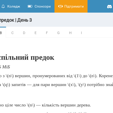
Коледж
Спонсори
Підтримати
предок | День 3
B
C
D
E
F
G
H
I
пільний предок
6 МіБ
о з
\(n\)
вершин, пронумерованих від
\(1\)
до
\(n\)
. Корен
на
\(q\)
запитів — для пари вершин
\(x\)
,
\(y\)
потрібно зна
но ціле число
\(n\)
— кількість вершин дерева.