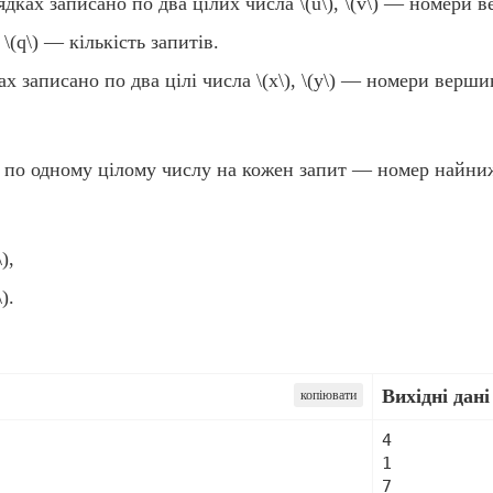
дках записано по два цілих числа
\(u\)
,
\(v\)
— номери ве
о
\(q\)
— кількість запитів.
х записано по два цілі числа
\(x\)
,
\(y\)
— номери вершин 
ь по одному цілому числу на кожен запит — номер найни
\)
,
\)
.
Вихідні дані 
копіювати
4

1

7
