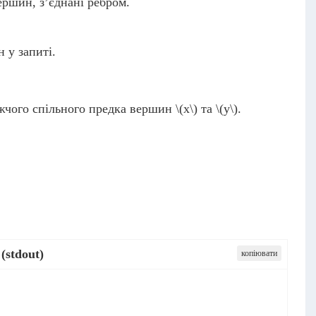
ршин, з’єднані ребром.
у запиті.
жчого спільного предка вершин
\(x\)
та
\(y\)
.
(stdout)
копіювати