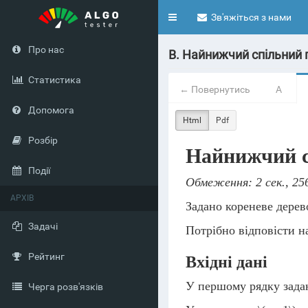
Toggle
Зв'яжіться з нами
navigation
Про нас
B. Найнижчий спільний 
Статистика
← Повернутись
A
Допомога
Html
Pdf
Розбір
Найнижчий с
Події
Обмеження: 2 сек., 25
АРХІВ
Задано кореневе дерев
Задачі
Потрібно відповісти 
Рейтинг
Вхідні дані
У першому рядку зада
Черга розв'язків