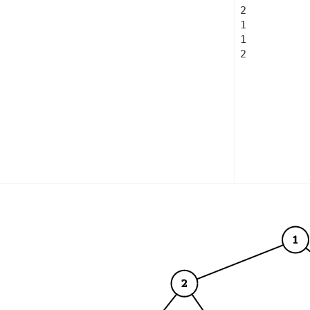
2

1

1

2