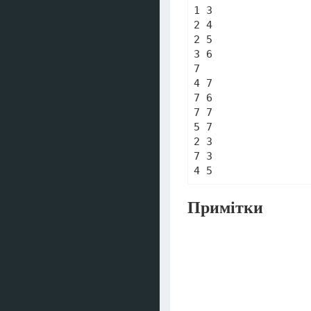
1 3

2 4

2 5

3 6

7

4 7

7 6

7 7

5 7

2 3

7 3

4 5
Примітки