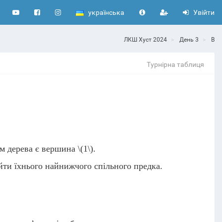
українська
Увійти
ЛКШ Хуст 2024
День 3
B
Турнірна таблиця
ем дерева є вершина
\(1\)
.
йти їхнього найнижчого спільного предка.