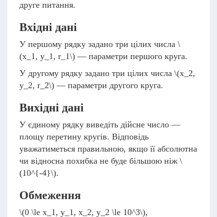
друге питання.
Вхідні дані
У першому рядку задано три цілих числа
\
(x_1, y_1, r_1\)
— параметри першого круга.
У другому рядку задано три цілих числа
\(x_2,
y_2, r_2\)
— параметри другого круга.
Вихідні дані
У єдиному рядку виведіть дійсне число —
площу перетину кругів. Відповідь
уважатиметься правильною, якщо її абсолютна
чи відносна похибка не буде більшою ніж
\
(10^{-4}\)
.
Обмеження
\(0 \le x_1, y_1, x_2, y_2 \le 10^3\)
,