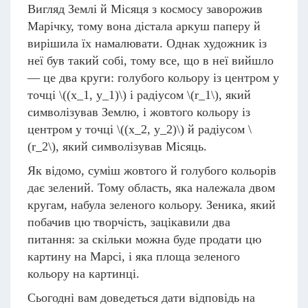
Вигляд Землі й Місяця з космосу заворожив
Марічку, тому вона дістала аркуш паперу й
вирішила їх намалювати. Однак художник із
неї був такий собі, тому все, що в неї вийшло
— це два круги: голубого кольору із центром у
точці
\((x_1, y_1)\)
і радіусом
\(r_1\)
, який
символізував Землю, і жовтого кольору із
центром у точці
\((x_2, y_2)\)
й радіусом
\
(r_2\)
, який символізував Місяць.
Як відомо, суміш жовтого й голубого кольорів
дає зелений. Тому область, яка належала двом
кругам, набула зеленого кольору. Зеника, який
побачив цю творчість, зацікавили два
питання: за скільки можна буде продати цю
картину на Марсі, і яка площа зеленого
кольору на картинці.
Сьогодні вам доведеться дати відповідь на