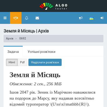
Toggle
navigation
Земля й Місяць | Архів
Архів
0692
Задача
Успішні розв'язки
Html
Pdf
Надіслати розв'язок
Земля й Місяць
Обмеження: 2 сек., 256 МіБ
Ішов 2047 рік. Зеник із Марічкою наважилися
на подорож до Марсу, яку надавав всесвітньо
відомий туроператор
\(U\ss\xi\mathbb{R}\)
.