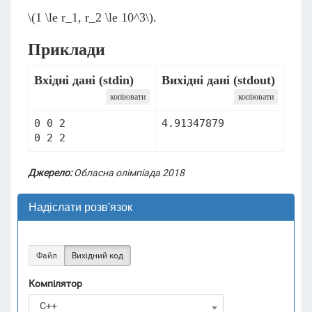
\(1 \le r_1, r_2 \le 10^3\)
.
Приклади
Вхідні дані (stdin)
Вихідні дані (stdout)
копіювати
копіювати
0 0 2

4.91347879
0 2 2
Джерело:
Обласна олімпіада 2018
Надіслати розв'язок
Файл
Вихідний код
Компілятор
C++