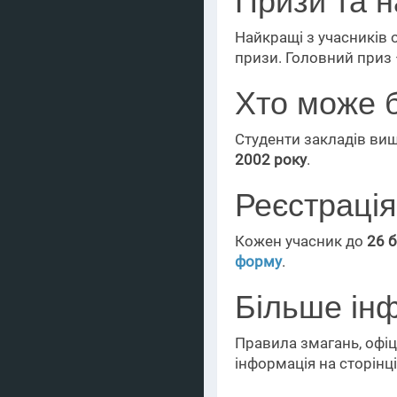
Призи та н
Найкращі з учасників 
призи. Головний приз
Хто може 
Студенти закладів вищ
2002 року
.
Реєстрація
Кожен учасник до
26 
форму
.
Більше ін
Правила змагань, офіц
інформація на сторінц