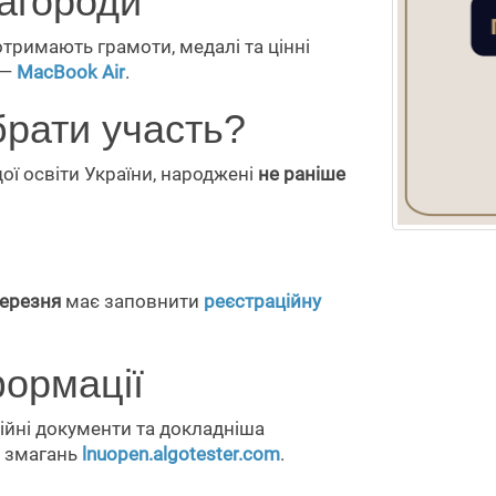
агороди
отримають грамоти, медалі та цінні
 —
MacBook Air
.
брати участь?
ої освіти України, народжені
не раніше
березня
має заповнити
реєстраційну
формації
ійні документи та докладніша
і змагань
lnuopen.algotester.com
.