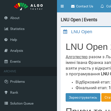
Toggle
Contact Us
Col
navigation
About
LNU Open | Events
Statistics
LNU Open
Help
LNU Open 
Analysis
Алготестер
разом з Ль
Events
імені Івана Франка за
взяти участь у відкрит
ARCHIVE
з програмування
LNU 
Problems
Відбірковий етап
Фінальний етап:
1
Rank
Зареєструватись
Ста
Solution Queue