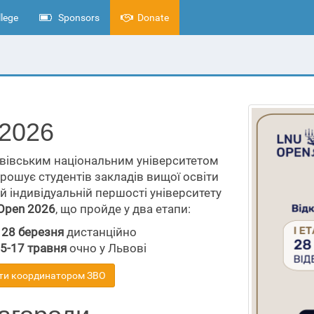
lege
Sponsors
Donate
2026
вівським національним університетом
прошує студентів закладів вищої освіти
ій індивідуальній першості університету
Open 2026
, що пройде у два етапи:
:
28 березня
дистанційно
5-17 травня
очно у Львові
ти координатором ЗВО