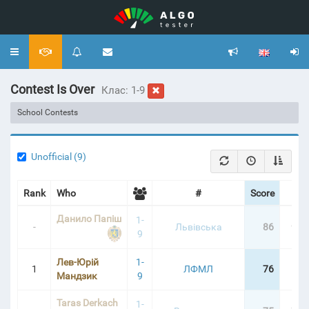
Toggle
navigation
Contest Is Over
Клас: 1-9
School Contests
Unofficial (9)
Rank
Who
#
Score
Pen
Данило Папіш
1-
-
Львівська
86
9:2
9
Лев-Юрій
1-
1
ЛФМЛ
76
5:4
Мандзик
9
Taras Derkach
1-