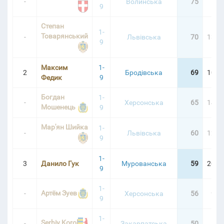
-
Волинська
75
7:0
9
Степан
OARD
1-
Товарянський
-
Львівська
70
13:24
9
Максим
1-
2
Бродівська
69
10:47
Федик
9
Богдан
1-
-
Херсонська
65
14:25
Мошенець
9
Мар'ян Шийка
1-
-
Львівська
60
12:58
9
1-
3
Данило Гук
Мурованська
59
20:33
9
1-
Артём Зуев
-
Херсонська
56
9:4
9
1-
Serhiy Korol
-
Закарпатська
50
1:1