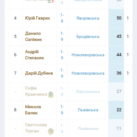
9
1-
4
Юрій Гаврих
Яворівська
50
15:01
9
Данило
1-
5
Бродівська
45
10:38
Сапіжик
9
Андрій
1-
6
Новояворівська
44
17:27
Степаняк
9
1-
7
Дарій Дубина
Новояворівська
36
10:58
9
Софія
1-
-
Херсонська
27
0:5
Кравченко
9
Микола
1-
8
Львівська
22
6:3
Балик
9
Святослав
1-
-
Львівська
11
7:5
Торган
9