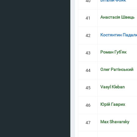
Віталій Фояк
40
Анастасія Швець
41
Костянтин Падалк
42
Роман Губ'як
43
Олег Ратінський
44
Vasyl Kleban
45
Юрій Гаврих
46
Max Shavarsky
47