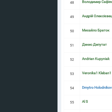
Володимир Сафія
48
Андрій Олексієве
49
Михайло Браток
50
Денис Депутат
51
Andrian Kupyniak
52
Veronika1 Kleban1
53
Dmytro Holodnikov
54
Al S
55