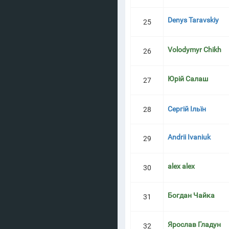
Denys Taravskiy
25
Volodymyr Chikh
26
Юрій Салаш
27
Сергій Ільїн
28
Andrii Ivaniuk
29
alex alex
30
Богдан Чайка
31
Ярослав Гладун
32