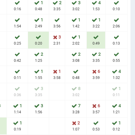
1
2
3
4
0:16
0:48
3:35
3:02
1:53
0:10
1
1
1
1:54
2:49
3:56
1:42
3:22
2:06
1
3
1
0:25
0:20
2:31
2:02
0:49
0:13
1
2
2
2
0:42
1:25
3:08
3:35
0:55
1
1
1
6
4
0:11
1:55
3:58
0:48
3:59
1:32
1
3
8
1
0:36
3:35
3:02
0:11
3
1
3
7
6
4
1:14
1:56
3:28
3:57
1:21
1
2
1
0:19
1:07
0:53
0:12