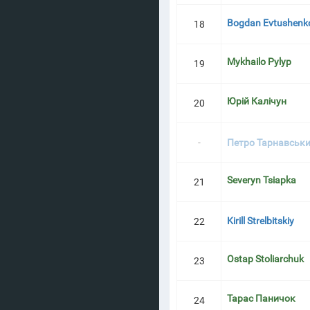
Bogdan Evtushenk
18
Mykhailo Pylyp
19
Юрій Калічун
20
-
Петро Тарнавськ
Severyn Tsiapka
21
Kirill Strelbitskiy
22
Ostap Stoliarchuk
23
Тарас Паничок
24