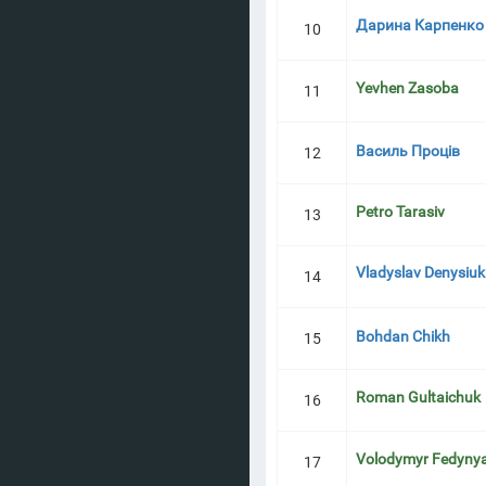
Дарина Карпенко
10
Yevhen Zasoba
11
Василь Проців
12
Petro Tarasiv
13
Vladyslav Denysiuk
14
Bohdan Chikh
15
Roman Gultaichuk
16
Volodymyr Fedyny
17