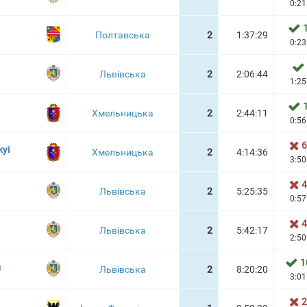
0:21
Полтавська
2
1:37:29
0:23
Львівська
2
2:06:44
1:25
Хмельницька
2
2:44:11
0:56
6
yi
Хмельницька
2
4:14:36
3:50
4
Львівська
2
5:25:35
0:57
4
Львівська
2
5:42:17
2:50
1
н
Львівська
2
8:20:20
3:01
2