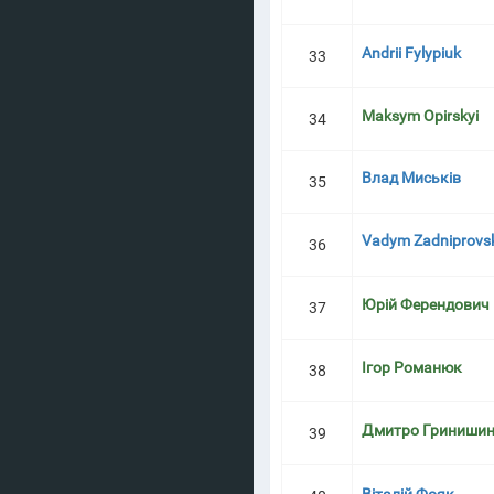
Andrii Fylypiuk
33
Maksym Opirskyi
34
Влад Миськів
35
Vadym Zadniprovsk
36
Юрій Ферендович
37
Ігор Романюк
38
Дмитро Гриниши
39