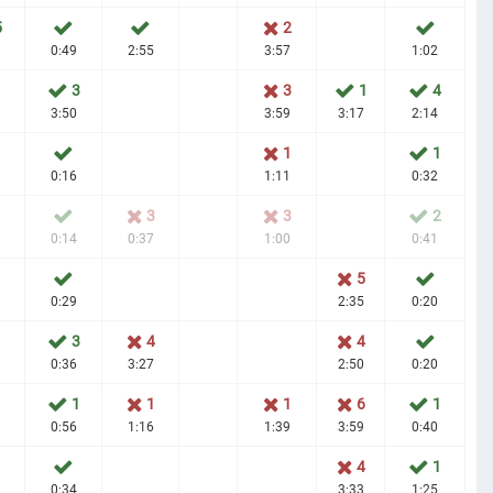
5
2
0:49
2:55
3:57
1:02
3
3
1
4
3:50
3:59
3:17
2:14
1
1
0:16
1:11
0:32
3
3
2
0:14
0:37
1:00
0:41
1
5
0:29
2:35
0:20
3
4
4
0:36
3:27
2:50
0:20
1
1
1
1
6
1
0:56
1:16
1:39
3:59
0:40
1
4
1
0:34
3:33
1:25