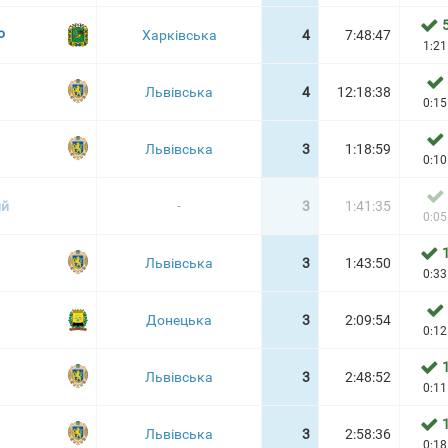
o
Харківська
4
7:48:47
1:21
Львівська
4
12:18:38
0:15
Львівська
3
1:18:59
0:10
ий
-
3
1:41:35
0:05
Львівська
3
1:43:50
0:33
Донецька
3
2:09:54
0:12
Львівська
3
2:48:52
0:11
Львівська
3
2:58:36
0:18