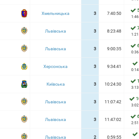
Хмельницька
3
7:40:50
1:46
Львівська
3
8:23:48
1:21
Львівська
3
9:00:35
0:36
Херсонська
3
9:34:41
0:14
Київська
3
10:24:30
3:13
1
Львівська
3
11:07:42
3:02
Львівська
3
11:47:02
2:51
Львівська
2
0:59:55