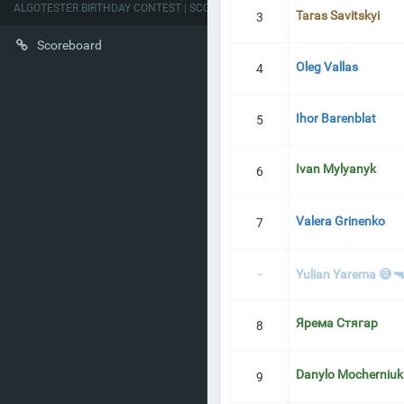
ALGOTESTER BIRTHDAY CONTEST | SCOREBOARD
Taras Savitskyi
3
Scoreboard
Oleg Vallas
4
Ihor Barenblat
5
Ivan Mylyanyk
6
Valera Grinenko
7
-
Yulian Yarema 😅
Ярема Стягар
8
Danylo Mocherniuk
9