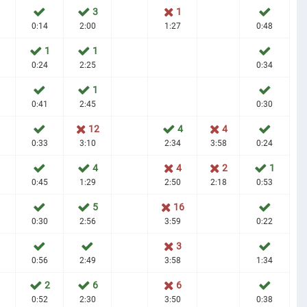
3
1
0:14
2:00
1:27
0:48
1
1
0:24
2:25
0:34
1
0:41
2:45
0:30
12
4
4
0:33
3:10
2:34
3:58
0:24
4
4
2
1
0:45
1:29
2:50
2:18
0:53
1
5
16
0:30
2:56
3:59
0:22
3
0:56
2:49
3:58
1:34
2
6
6
0:52
2:30
3:50
0:38