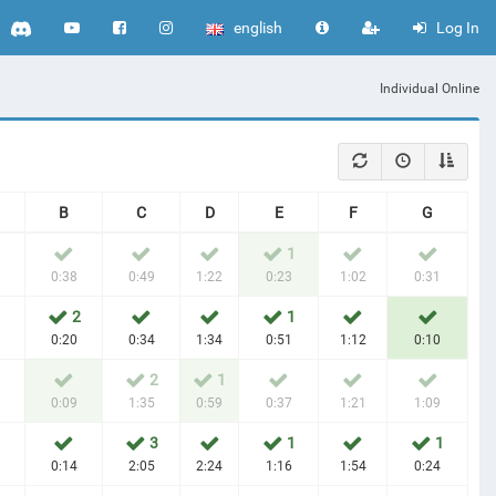
english
Log In
Individual Online
B
C
D
E
F
G
1
0:38
0:49
1:22
0:23
1:02
0:31
2
1
0:20
0:34
1:34
0:51
1:12
0:10
2
1
0:09
1:35
0:59
0:37
1:21
1:09
3
1
1
0:14
2:05
2:24
1:16
1:54
0:24