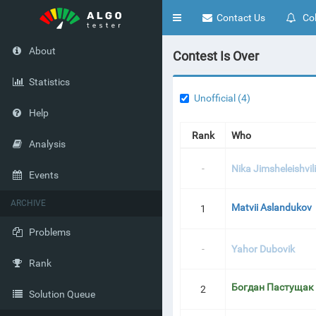
Toggle
Contact Us
Col
navigation
About
Contest Is Over
Statistics
Unofficial (4)
Help
Rank
Who
Analysis
-
Nika Jimsheleishvili
Events
ARCHIVE
Matvii Aslandukov
1
Problems
-
Yahor Dubovik
Rank
Богдан Пастущак
2
Solution Queue