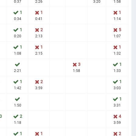
0:37
2:26
3:20
1:58
1
1
1
1
0:34
0:41
1:14
1
2
5
0:20
2:13
1:07
1
1
1
1
1:08
2:15
1:32
3
1
2:21
1:58
1:33
1
2
1
1:42
3:59
3:03
1
1:50
3:31
0
2
4
1:18
3:59
1
1
2