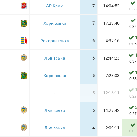
АР Крим
7
14:04:52
0:58
Харківська
7
17:23:40
0:32
Закарпатська
6
4:37:16
0:06
Львівська
6
12:44:23
0:37
Харківська
5
7:23:03
0:55

-
5
12:16:11
0:29
Львівська
5
14:27:42
0:27
Львівська
4
2:09:11
0:03