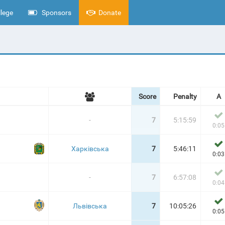
lege
Sponsors
Donate
Score
Penalty
A
-
7
5:15:59
0:05
Харківська
7
5:46:11
0:03
-
7
6:57:08
0:04
Львівська
7
10:05:26
0:05