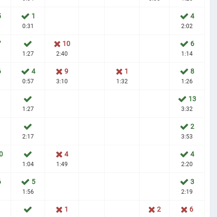
5
1
4
0:31
2:02
7
10
6
1:27
2:40
1:14
6
4
9
1
8
0:57
3:10
1:32
1:26
13
1:27
3:32
1
2
2:17
3:53
0
4
4
1:04
1:49
2:20
6
5
3
1:56
2:19
1
2
6