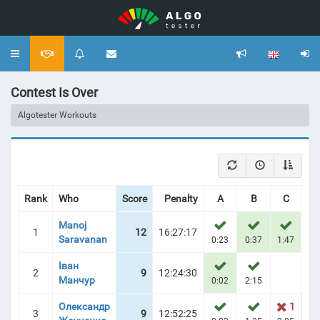
Toggle
navigation
Contest Is Over
Algotester Workouts
Rank
Who
Score
Penalty
A
B
С
Manoj
1
12
16:27:17
Saravanan
0:23
0:37
1:47
0:
Іван
2
9
12:24:30
Манчур
0:02
2:15
0:
Олександр
1
3
9
12:52:25