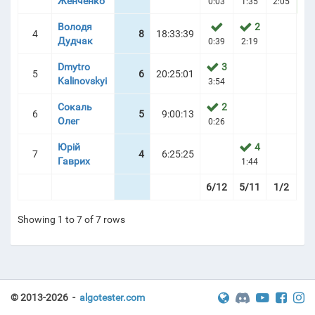
Женченко
0:03
1:35
2:05
0:
Володя
2
4
8
18:33:39
Дудчак
| SCOREBOARD
0:39
2:19
0:
Dmytro
3
5
6
20:25:01
Kalinovskyi
3:54
2:
Сокаль
2
6
5
9:00:13
Олег
0:26
0:
Юрій
4
7
4
6:25:25
Гаврих
1:44
0:
6/12
5/11
1/2
7
Showing 1 to 7 of 7 rows
© 2013-2026 -
algotester.com