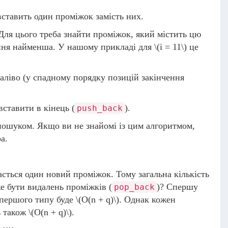
вставить один проміжок замість них.
. Для цього треба знайти проміжок, який містить цю
чення найменша. У нашому прикладі для
\(i = 11\)
це
наліво (у спадному порядку позицій закінчення
 вставити в кінець (
).
push_back
пошуком. Якщо ви не знайомі із цим алгоритмом,
а.
сться один новий проміжок. Тому загальна кількість
же бути видалень проміжків (
)? Спершу
pop_back
 першого типу буде
\(O(n + q)\)
. Однак кожен
ь також
\(O(n + q)\)
.