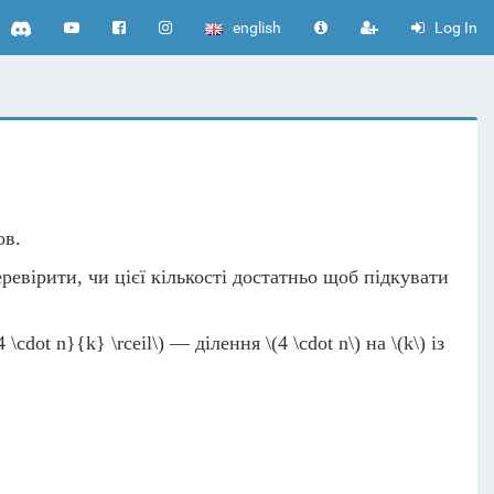
english
Log In
ов.
ревірити, чи цієї кількості достатньо щоб підкувати
4 \cdot n}{k} \rceil\)
— ділення
\(4 \cdot n\)
на
\(k\)
із