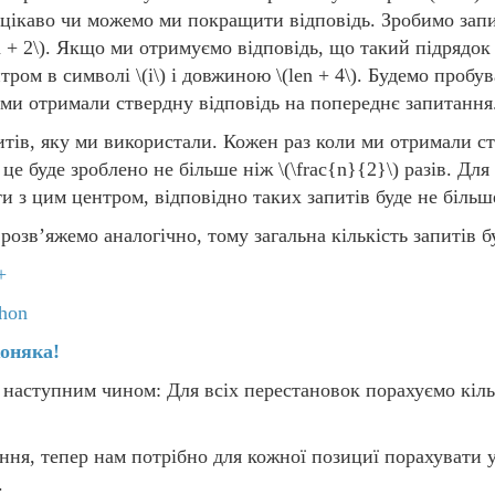
цікаво чи можемо ми покращити відповідь. Зробимо зап
n + 2\)
. Якщо ми отримуємо відповідь, що такий підрядок 
нтром в символі
\(i\)
і довжиною
\(len + 4\)
. Будемо пробу
і ми отримали ствердну відповідь на попереднє запитання
итів, яку ми використали. Кожен раз коли ми отримали с
о це буде зроблено не більше ніж
\(\frac{n}{2}\)
разів. Для
и з цим центром, відповідно таких запитів буде не біль
розв’яжемо аналогічно, тому загальна кількість запитів 
+
hon
коняка!
аступним чином: Для всіх перестановок порахуємо кільк
ня, тепер нам потрібно для кожної позициї порахувати у 
.