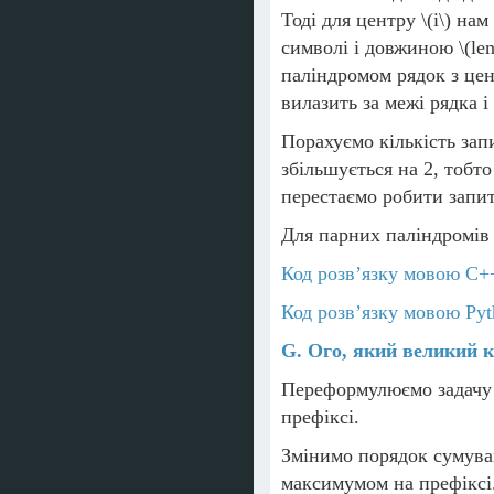
Тоді для центру
\(i\)
нам 
символі і довжиною
\(le
паліндромом рядок з це
вилазить за межі рядка 
Порахуємо кількість зап
збільшується на 2, тобт
перестаємо робити запит
Для парних паліндромів 
Код розв’язку мовою C+
Код розв’язку мовою Pyt
G. Ого, який великий 
Переформулюємо задачу н
префіксі.
Змінимо порядок сумуван
максимумом на префіксі