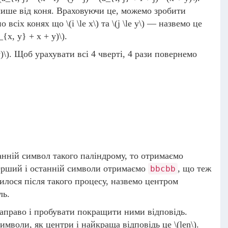
 лише від коня. Враховуючи це, можемо зробити
о всіх конях що
\(i \le x\)
та
\(j \le y\)
— назвемо це
_{x, y} + x + y)\)
.
)\)
. Щоб урахувати всі 4 чверті, 4 рази повернемо
анній символ такого паліндрому, то отримаємо
ерший і останній символи отримаємо
, що теж
bbcbb
илося після такого процесу, назвемо центром
ль.
направо і пробувати покращити ними відповідь.
имволи, як центри і найкраща відповідь це
\(len\)
.