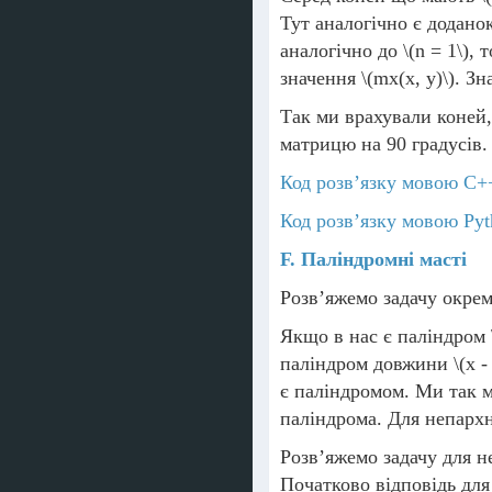
Тут аналогічно є додано
аналогічно до
\(n = 1\)
, 
значення
\(mx(x, y)\)
. З
Так ми врахували коней,
матрицю на 90 градусів.
Код розв’язку мовою C+
Код розв’язку мовою Pyt
F. Паліндромні масті
Розв’яжемо задачу окрем
Якщо в нас є паліндром
паліндром довжини
\(x -
є паліндромом. Ми так м
паліндрома. Для непархн
Розв’яжемо задачу для н
Початково відповідь дл