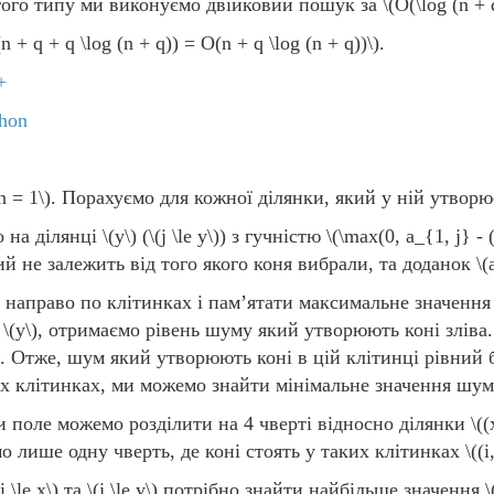
гого типу ми виконуємо двійковий пошук за
\(O(\log (n + 
n + q + q \log (n + q)) = O(n + q \log (n + q))\)
.
+
hon
n = 1\)
. Порахуємо для кожної ділянки, який у ній утворю
 на ділянці
\(y\)
(
\(j \le y\)
) з гучністю
\(\max(0, a_{1, j} - (
ий не залежить від того якого коня вибрали, та доданок
\(
а направо по клітинках і пам’ятати максимальне значенн
я
\(y\)
, отримаємо рівень шуму який утворюють коні зліва
 Отже, шум який утворюють коні в цій клітинці рівний б
х клітинках, ми можемо знайти мінімальне значення шум
и поле можемо розділити на 4 чверті відносно ділянки
\((
о лише одну чверть, де коні стоять у таких клітинках
\((i
(i \le x\)
та
\(j \le y\)
потрібно знайти найбільше значення
\