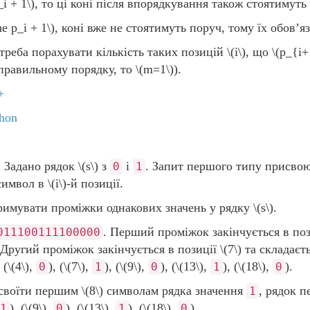
i + 1\)
, то ці коні після впорядкування також стоятимуть 
e p_i + 1\)
, коні вже не стоятимуть поруч, тому їх обов’яз
 треба порахувати кількість таких позицій
\(i\)
, що
\(p_{i+
 правильному порядку, то
\(m=1\)
).
+
hon
 Задано рядок
\(s\)
з
і
. Запит першого типу присв
0
1
символ в
\(i\)
-й позиції.
тримувати проміжки однакових значень у рядку
\(s\)
.
. Перший проміжок закінчується в по
011100111100000
. Другий проміжок закінчується в позиції
\(7\)
та складаєть
: (
\(4\)
,
), (
\(7\)
,
), (
\(9\)
,
), (
\(13\)
,
), (
\(18\)
,
).
0
1
0
1
0
исвоїти першим
\(8\)
символам рядка значення
, рядок 
1
), (
\(9\)
,
), (
\(13\)
,
), (
\(18\)
,
).
1
0
1
0