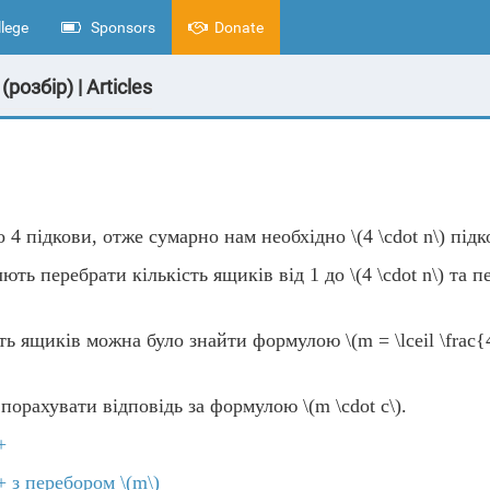
lege
Sponsors
Donate
розбір) | Articles
 4 підкови, отже сумарно нам необхідно
\(4 \cdot n\)
підк
ють перебрати кількість ящиків від 1 до
\(4 \cdot n\)
та пе
сть ящиків можна було знайти формулою
\(m = \lceil \frac{
порахувати відповідь за формулою
\(m \cdot c\)
.
+
+ з перебором
\(m\)