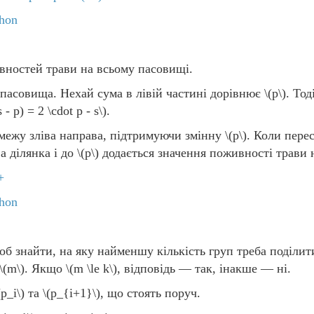
hon
ностей трави на всьому пасовищі.
пасовища. Нехай сума в лівій частині дорівнює
\(p\)
. Тод
s - p) = 2 \cdot p - s\)
.
межу зліва направа, підтримуючи змінну
\(p\)
. Коли пере
а ділянка і до
\(p\)
додається значення поживності трави н
+
hon
щоб знайти, на яку найменшу кількість груп треба поділит
\(m\)
. Якщо
\(m \le k\)
, відповідь — так, інакше — ні.
(p_i\)
та
\(p_{i+1}\)
, що стоять поруч.