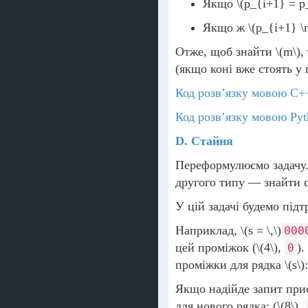
Якщо
\(p_{i+1} = p_
Якщо ж
\(p_{i+1} \n
Отже, щоб знайти
\(m\)
,
(якщо коні вже стоять у
Код розв’язку мовою C+
Код розв’язку мовою Pyt
D. Стайня
Переформулюємо задачу.
другого типу — знайти 
У цій задачі будемо під
Наприклад,
\(s = \,\)
000
цей проміжок (
\(4\)
,
)
0
проміжки для рядка
\(s\)
Якщо надійде запит пр
для нового рядка: (
\(8\)
,