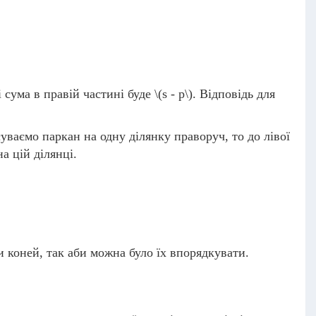
і сума в правій частині буде
\(s - p\)
. Відповідь для
суваємо паркан на одну ділянку праворуч, то до лівої
а цій ділянці.
и коней, так аби можна було їх впорядкувати.