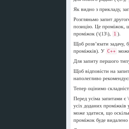
Як видно з прикладу, за
Розгляньмо запит другог
позицію. Це проміжок, щ
проміжок (
\(13\)
,
).
1
Щоб розв’язати задачу, 
проміжків). У
можн
C++
Для запиту першого типу
Щоб відповісти на запи
наполегливо рекоменду
Тепер оцінимо складніст
Перед усіма запитами є
усіх доданих проміжків
може здатися, що оскіль
проміжок буде видалено 