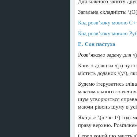
Для кожного запиту дру
Загальна складність:
\(O(
Код розв’язку мовою C+
Код розв’язку мовою Pyt
E. Сон пастуха
Розв’яжемо задачу для
\(
Коня з ділянки
\(j\)
чутно
містить доданок
\(y\)
, як
Будемо ітеруватись злів
максимального значенн
шум утворюється справа.
маючи рівень шуму в усі
Якщо ж
\(n \ne 1\)
тоді м
праву верхню. Розглянем
Серед коней що мають
\