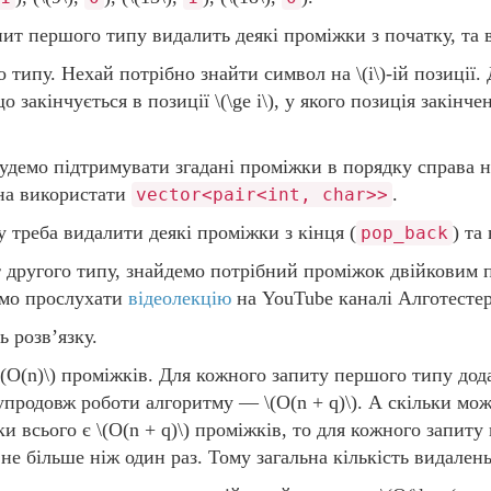
пит першого типу видалить деякі проміжки з початку, та 
о типу. Нехай потрібно знайти символ на
\(i\)
-ій позиції
о закінчується в позиції
\(\ge i\)
, у якого позиція закін
будемо підтримувати згадані проміжки в порядку справа 
а використати
.
vector<pair<int, char>>
 треба видалити деякі проміжки з кінця (
) та
pop_back
т другого типу, знайдемо потрібний проміжок двійковим 
ємо прослухати
відеолекцію
на YouTube каналі Алготестер
ь розв’язку.
\(O(n)\)
проміжків. Для кожного запиту першого типу дода
 упродовж роботи алгоритму —
\(O(n + q)\)
. А скільки мо
ки всього є
\(O(n + q)\)
проміжків, то для кожного запиту
не більше ніж один раз. Тому загальна кількість видален