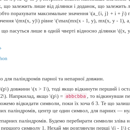
к, що залежить лише від ділянки і доданок, що залежить
тобто порахувати максимальне значення
\(a_{i, j} + i + j\)
п
начення
\(mx(x, y)\)
рівне
\(\max(mx(x - 1, y), mx(x, y - 1), a
 що пасуться лише в одній чверті відносно ділянки
\((x, y
+
hon
о для паліндромів парної та непарної довжин.
\(p\)
довжини
\(x > 1\)
, тоді якщо відкинути перший і ост
 2\)
. Напркилад, якщо
\(p\)
=
, то відкинувши п
abbcbba
ожемо відкидати символи, поки їх хоча б 3. Те що залиш
их паліндромів, центр це один символ, для парних — ну
епарних паліндромів. Будемо перебирати символи зліва 
я першого символу 1. Нехай ми розглянули перші
\(i - 1\)
с