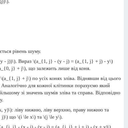
q))\)
.
ється рівень шуму.
y - j))\)
. Вираз
\(a_{1, j} - (y - j) = (a_{1, j} + j) - y\)
a_{0, j} + j\)
, що залежить лише від коня.
я
\(a_{1, j} + j\)
по усіх конях зліва. Віднявши від цього
. Аналогічно для кожної клітинки порахуємо який
ільшому зі значень шумів зліва та справа. Відповідно
у.
x, y)\)
: ліву нижню, ліву верхню, праву нижню та
, j)\)
що
\(i \le x\)
та
\(j \le y\)
.
(a_{i, j} - (x - i) - (y - j) = (a_{i, j} + i + j) - (x + y)\)
.