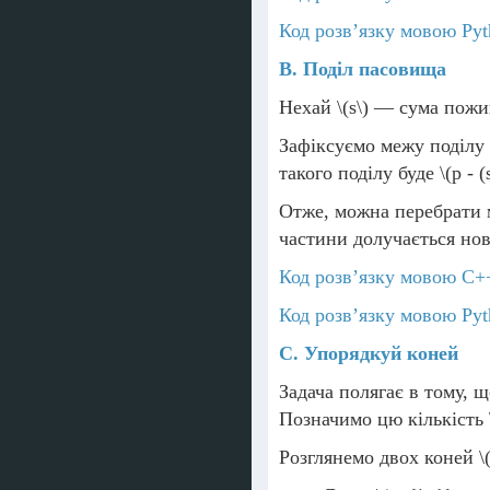
Код розв’язку мовою Pyt
B. Поділ пасовища
Нехай
\(s\)
— сума пожив
Зафіксуємо межу поділу 
такого поділу буде
\(p - (
Отже, можна перебрати 
частини долучається нов
Код розв’язку мовою C+
Код розв’язку мовою Pyt
C. Упорядкуй коней
Задача полягає в тому, 
Позначимо цю кількість
Розглянемо двох коней
\