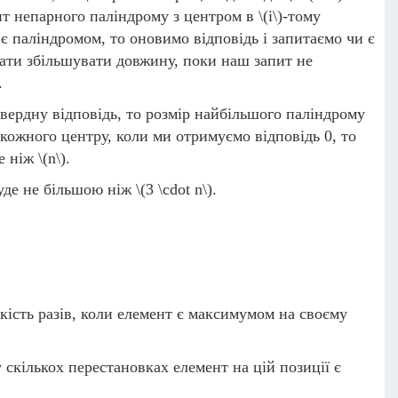
ит непарного паліндрому з центром в
\(i\)
-тому
є паліндромом, то оновимо відповідь і запитаємо чи є
вати збільшувати довжину, поки наш запит не
.
твердну відповідь, то розмір найбільшого паліндрому
 кожного центру, коли ми отримуємо відповідь 0, то
ше ніж
\(n\)
.
буде не більшою ніж
\(3 \cdot n\)
.
ість разів, коли елемент є максимумом на своєму
скількох перестановках елемент на цій позиції є