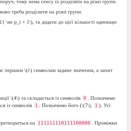
поруч, тому нема сенсу їх розділяти на різні групи.
ково треба розділити на різні групи.
1} \ne p_i + 1\)
, та додати до цієї кількості одиницю
оює першим
\(i\)
символам задане значення, а запит
зиції
\(4\)
та складається із символів
. Позначимо
0
ся із символів
. Позначимо його (
\(7\)
,
). Усі
1
1
перетвориться на
. Проміжки
111111110111100000