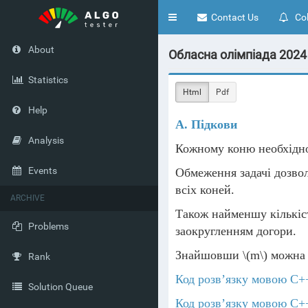
Toggle
Contact Us
Col
navigation
About
Обласна олімпіада 2024 (
Statistics
Html
Pdf
Help
A. Підкови
Analysis
Кожному коню необхідно
Events
Обмеження задачі дозвол
всіх коней.
ARCHIVE
Також найменшу кількі
Problems
заокругленням догори.
Знайшовши
\(m\)
можна 
Rank
Код розв’язку мовою C+
Solution Queue
Код розв’язку мовою C+