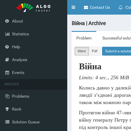
Toggle
Contact Us
Col
navigation
About
Війна | Archive
Statistics
Problem
Successful solu
Help
Html
Pdf
Submit a soluti
Analysis
Війна
Events
Limits: 4 sec., 256 MiB
ARCHIVE
Колись давно у далекі
ляндії з’єднані дорога
Problems
також між кожною паро
Rank
Протягом війни 47-лян
війну генералу Петру 
Solution Queue
під контроль іншої кр