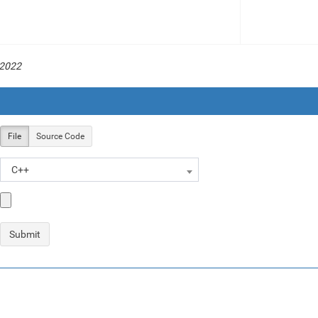
 2022
File
Source Code
C++