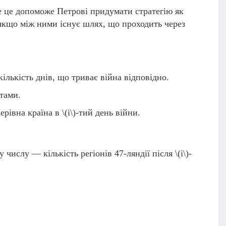
е це допоможе Петрові придумати стратегію як
якщо між ними існує шлях, що проходить через
кількість днів, що триває війна відповідно.
тами.
ерівна країна в
\(i\)
-тий день війни.
у числу — кількість регіонів 47-ляндії після
\(і\)
-