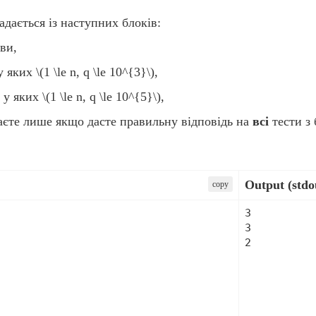
адається із наступних блоків:
ви,
 у яких
\(1 \le n, q \le 10^{3}\)
,
в у яких
\(1 \le n, q \le 10^{5}\)
,
аєте лише якщо дасте правильну відповідь на
всі
тести з 
Output (stdo
сopy
3

3

2