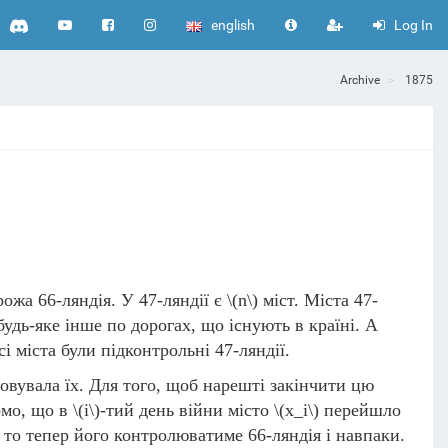
english
Log In
Archive
1875
ожа 66-ляндія. У 47-ляндії є
\(n\)
міст. Міста 47-
будь-яке інше по дорогах, що існують в країні. А
 міста були підконтрольні 47-ляндії.
йовувала їх. Для того, щоб нарешті закінчити цю
омо, що в
\(і\)
-тий день війни місто
\(x_i\)
перейшло
 то тепер його контролюватиме 66-ляндія і навпаки.