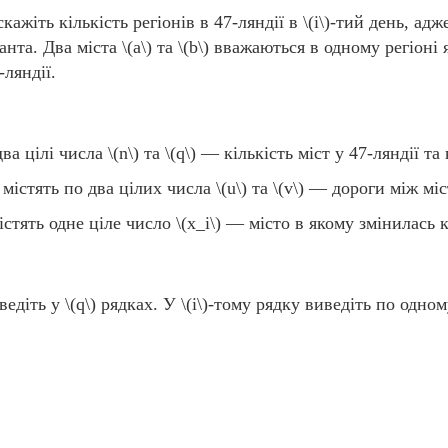
кажіть кількість регіонів в 47-ляндії в
\(і\)
-тий день, адж
анта. Два міста
\(a\)
та
\(b\)
вважаються в одному регіоні 
-ляндії.
ва цілі числа
\(n\)
та
\(q\)
— кількість міст у 47-ляндії та 
 містять по два цілих числа
\(u\)
та
\(v\)
— дороги між міс
істять одне ціле число
\(x_i\)
— місто в якому змінилась к
иведіть у
\(q\)
рядках. У
\(i\)
-тому рядку виведіть по одном