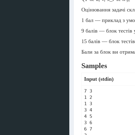
Оцінювання задачі скл
1 бал — приклад з умо
9 балів — блок тестів
15 балів — блок тесті
Бали за блок ви отрим
Samples
Input (stdin)
7 3

1 2

1 3

3 4

4 5

3 6

6 7
