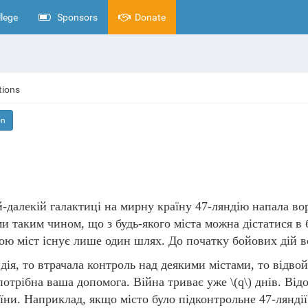
lege
Sponsors
Donate
tions
on
й-далекій галактиці на мирну країну 47-ляндію напала вор
ми таким чином, що з будь-якого міста можна дістатися в 
ю міст існує лише один шлях. До початку бойових дій всі
дія, то втрачала контроль над деякими містами, то відво
потрібна ваша допомога. Війна триває уже
\(q\)
днів. Від
аїни. Наприклад, якщо місто було підконтрольне 47-ляндії