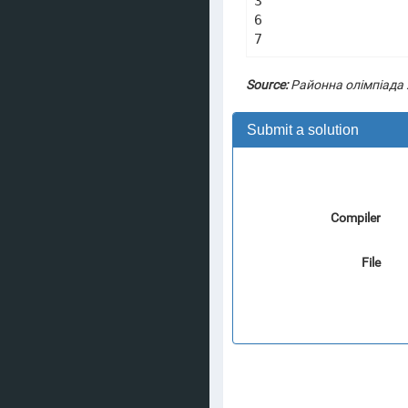
3

6

7
Source:
Районна олімпіада
Submit a solution
Compiler
File