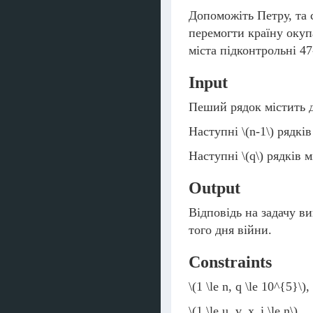
Допоможіть Петру, та с
перемогти країну окуп
міста підконтрольні 47
Input
Пеший рядок містить д
Наступні
\(n-1\)
рядків
Наступні
\(q\)
рядків м
Output
Відповідь на задачу в
того дня війни.
Constraints
\(1 \le n, q \le 10^{5}\)
,
\(1 \le u, v, x_i \le n\)
,