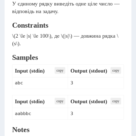
У єдиному рядку виведіть одне ціле число —
відповідь на задачу.
Constraints
\(2 \le |s| \le 100\)
, де
\(|s|\)
— довжина рядка
\
(s\)
.
Samples
Input (stdin)
Output (stdout)
сopy
сopy
abc
3
Input (stdin)
Output (stdout)
сopy
сopy
aabbbc
3
Notes