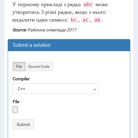
У першому прикладі з рядка
може
abc
утворитись 3 різні рядки, якщо з нього
видалити один символ:
,
,
.
bc
ac
ab
Source:
Районна олімпіада 2017
Submit a solution
File
Source Code
Compiler
C++
File