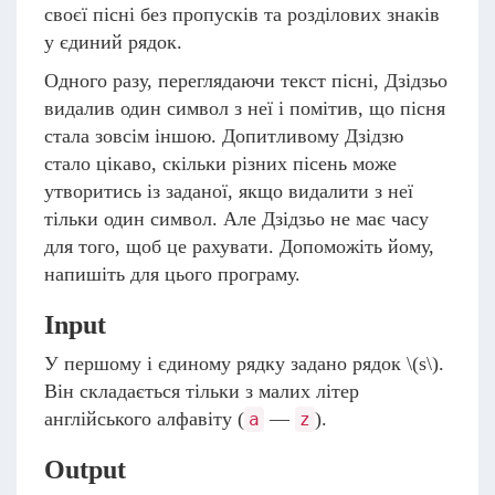
своєї пісні без пропусків та розділових знаків
у єдиний рядок.
Одного разу, переглядаючи текст пісні, Дзідзьо
видалив один символ з неї і помітив, що пісня
стала зовсім іншою. Допитливому Дзідзю
стало цікаво, скільки різних пісень може
утворитись із заданої, якщо видалити з неї
тільки один символ. Але Дзідзьо не має часу
для того, щоб це рахувати. Допоможіть йому,
напишіть для цього програму.
Input
У першому і єдиному рядку задано рядок
\(s\)
.
Він складається тільки з малих літер
англійського алфавіту (
—
).
a
z
Output