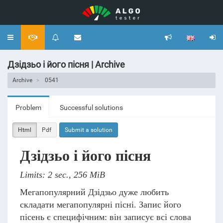
Toggle
navigation
Дзідзьо і його пісня | Archive
Archive
0541
Problem
Successful solutions
Html
Pdf
Submit a solution
Дзідзьо і його пісня
Limits: 2 sec., 256 MiB
Мегапопулярний Дзідзьо дуже любить
складати мегапопулярні пісні. Запис його
пісень є специфічним: він записує всі слова