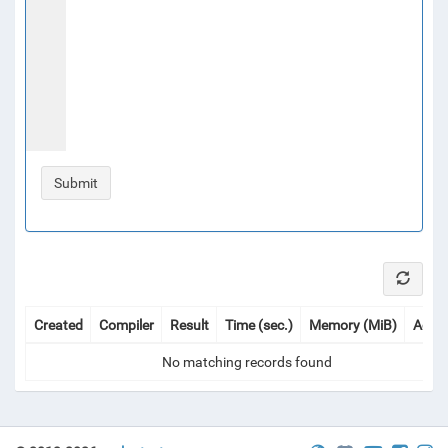
Created
Compiler
Result
Time (sec.)
Memory (MiB)
Actio
No matching records found