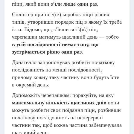
піци, який вони з’їли лише один раз.
Сплінтер приніс
\(n\)
коробок піци різних
типів, утворивши порядок піц в якому їх треба
їсти. Відомо, що, з’ївши всі
\(n\)
піц,
черепашки матимуть щасливий день — тобто
в усій послідовності немає типу, що
зустрічається рівно один раз
.
Донателло запропонував розбити початкову
послідовність на менші послідовності,
причому кожну таку частину вони будуть їсти
в окремий день.
Допоможіть черепашкам: порахуйте, на яку
максимальну кількість щасливих днів
вони
можуть розбити своє поїдання піци, розбивши
початкову послідовність на неперервні
частини так, щоб кожна частина забезпечувала
щасливий день.