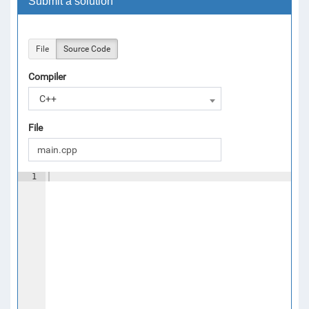
Submit a solution
File
Source Code
Compiler
C++
File
1