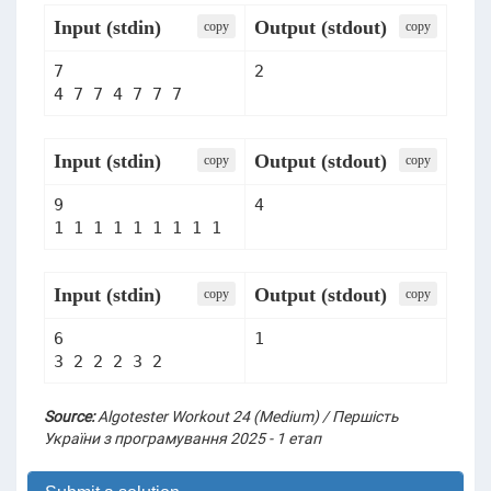
Input (stdin)
Output (stdout)
сopy
сopy
7

2
4 7 7 4 7 7 7
Input (stdin)
Output (stdout)
сopy
сopy
9

4
1 1 1 1 1 1 1 1 1
Input (stdin)
Output (stdout)
сopy
сopy
6

1
3 2 2 2 3 2
Source:
Algotester Workout 24 (Medium) / Першість
України з програмування 2025 - 1 етап