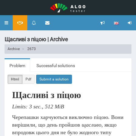
Toggle
navigation
Щасливі з піцою | Archive
Archive
2673
Problem
Successful solutions
Html
Pdf
Submit a solution
Щасливі з піцою
Limits: 3 sec., 512 MiB
Черепашки харчуються виключно піцою. Вони
вирішили, що день пройшов
щасливо
, якщо
впродовж цього дня не було жодного типу