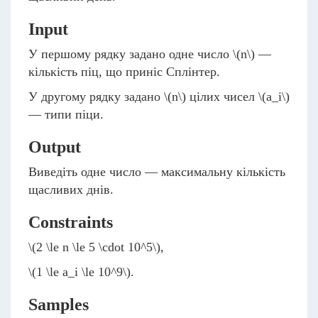
Input
У першому рядку задано одне число
\(n\)
—
кількість піц, що приніс Сплінтер.
У другому рядку задано
\(n\)
цілих чисел
\(a_i\)
— типи піци.
Output
Виведіть одне число — максимальну кількість
щасливих днів.
Constraints
\(2 \le n \le 5 \cdot 10^5\)
,
\(1 \le a_i \le 10^9\)
.
Samples