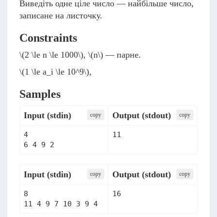
Виведіть одне ціле число — найбільше число,
записане на листочку.
Constraints
\(2 \le n \le 1000\)
,
\(n\)
— парне.
\(1 \le a_i \le 10^9\)
,
Samples
Input (stdin)
Output (stdout)
сopy
сopy
4

Input (stdin)
Output (stdout)
сopy
сopy
8
