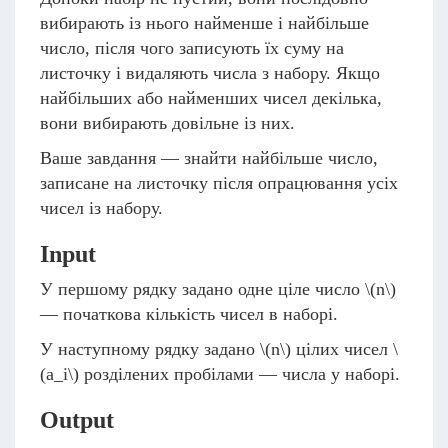
вибирають із нього найменше і найбільше
число, після чого записують їх суму на
листочку і видаляють числа з набору. Якщо
найбільших або найменших чисел декілька,
вони вибирають довільне із них.
Ваше завдання — знайти найбільше число,
записане на листочку після опрацювання усіх
чисел із набору.
Input
У першому рядку задано одне ціле число
\(n\)
— початкова кількість чисел в наборі.
У наступному рядку задано
\(n\)
цілих чисел
\
(a_i\)
розділених пробілами — числа у наборі.
Output