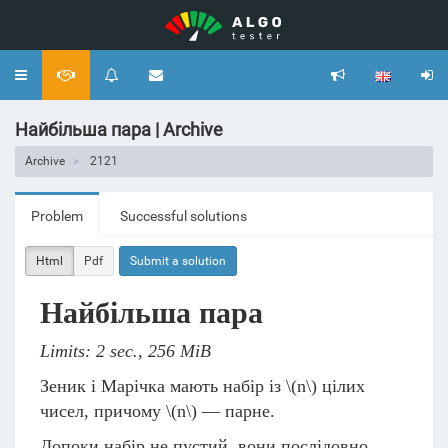
Toggle
navigation
Найбільша пара | Archive
Archive
2121
Problem
Successful solutions
Html
Pdf
Submit a solution
Найбільша пара
Limits: 2 sec., 256 MiB
Зеник і Марічка мають набір із
\(n\)
цілих
чисел, причому
\(n\)
— парне.
Допоки набір не пустий, вони послідовно