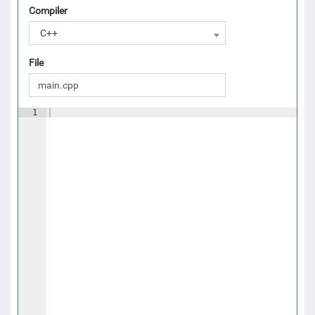
Compiler
C++
File
1