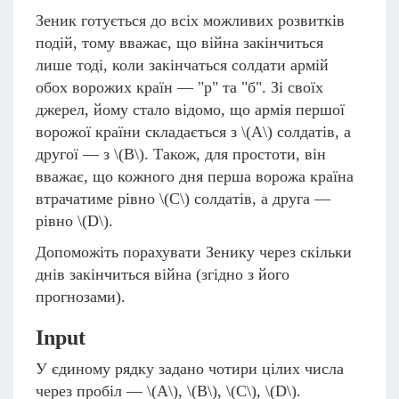
Зеник готується до всіх можливих розвитків
подій, тому вважає, що війна закінчиться
лише тоді, коли закінчаться солдати армій
обох ворожих країн — "р" та "б". Зі своїх
джерел, йому стало відомо, що армія першої
ворожої країни складається з
\(A\)
солдатів, а
другої — з
\(B\)
. Також, для простоти, він
вважає, що кожного дня перша ворожа країна
втрачатиме рівно
\(C\)
солдатів, а друга —
рівно
\(D\)
.
Допоможіть порахувати Зенику через скільки
днів закінчиться війна (згідно з його
прогнозами).
Input
У єдиному рядку задано чотири цілих числа
через пробіл —
\(A\)
,
\(B\)
,
\(C\)
,
\(D\)
.