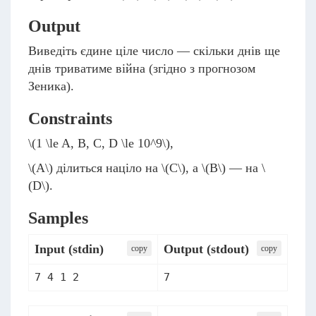
Output
Виведіть єдине ціле число — скільки днів ще
днів триватиме війна (згідно з прогнозом
Зеника).
Constraints
\(1 \le A, B, C, D \le 10^9\)
,
\(A\)
ділиться націло на
\(C\)
, a
\(B\)
— на
\
(D\)
.
Samples
Input (stdin)
Output (stdout)
сopy
сopy