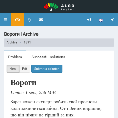
Toggle
navigation
Вороги | Archive
Archive
1891
Problem
Successful solutions
Html
Pdf
Submit a solution
Вороги
Limits: 1 sec., 256 MiB
Зараз кожен експерт робить свої прогнози
коли закінчиться війна. От і Зеник вирішив,
що він нічим не гірший за них.