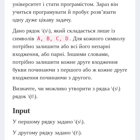
університет і стати програмістом. Зараз він
учиться програмувати й пробує розв’язати
одну дуже цікаву задачу.
Дано рядок
\(s\)
, який складається лише із
символів
. Для кожного символу
A, B, C, D
потрібно залишити або всі його непарні
входження, або парні. Іншими словами,
потрібно залишити кожне друге входження
букви починаючи з першого або ж кожне друге
входження починаючи з другого.
Визначте, чи можливо утворити з рядка
\(s\)
рядок
\(t\)
.
Input
У першому рядку задано
\(s\)
.
У другому рядку задано
\(t\)
.