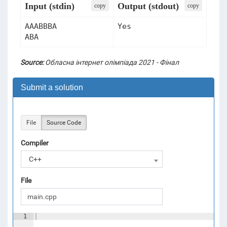
Input (stdin)
Output (stdout)
сopy
сopy
AAABBBA

Yes
ABA
Source:
Обласна інтернет олімпіада 2021 - Фінал
Submit a solution
File
Source Code
Compiler
C++
File
1