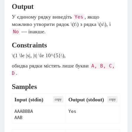
Output
У єдиному рядку виведіть
, якщо
Yes
можливо утворити рядок
\(t\)
з рядка
\(s\)
, і
— інакше.
No
Constraints
\(1 \le |s|, |t| \le 10^{5}\)
,
обидва рядки містять лише букви
A, B, C,
.
D
Samples
Input (stdin)
Output (stdout)
сopy
сopy
AAABBBA

Yes
AAB