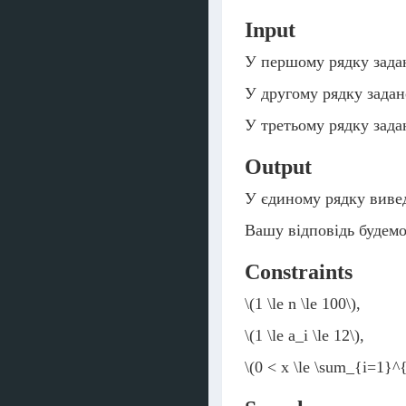
Input
У першому рядку зада
У другому рядку зада
У третьому рядку зад
Output
У єдиному рядку виве
Вашу відповідь будем
Constraints
\(1 \le n \le 100\)
,
\(1 \le a_i \le 12\)
,
\(0 < x \le \sum_{i=1}^