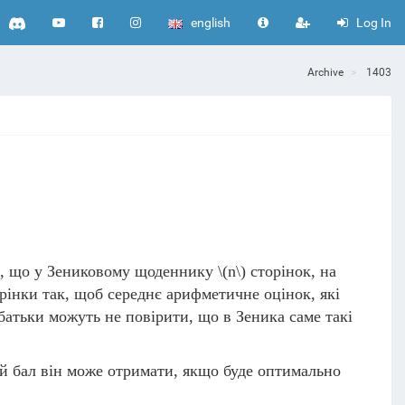
english
Log In
Archive
1403
о, що у Зениковому щоденнику
\(n\)
сторінок, на
рінки так, щоб середнє арифметичне оцінок, які
атьки можуть не повірити, що в Зеника саме такі
й бал він може отримати, якщо буде оптимально