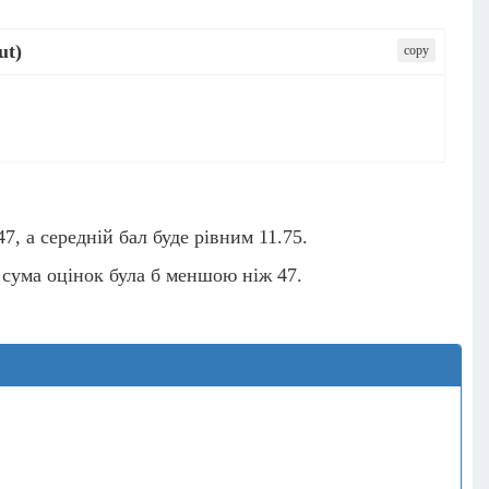
ut)
сopy
, а середній бал буде рівним 11.75.
е сума оцінок була б меншою ніж 47.