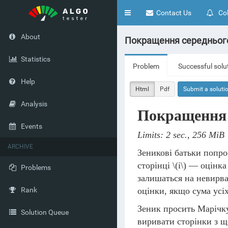
Toggle
Contact Us
Col
navigation
About
Покращення середнього 
Statistics
Problem
Successful solu
Help
Html
Pdf
Submit a soluti
Analysis
Покращення 
Events
Limits: 2 sec., 256 MiB
ARCHIVE
Зеникові батьки попр
сторінці
\(i\)
— оцінк
Problems
залишаться на невирва
Rank
оцінки, якщо сума усі
Зеник просить Марічк
Solution Queue
виривати сторінки з щ