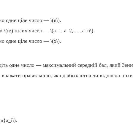
но одне ціле число —
\(n\)
.
но
\(n\)
цілих чисел —
\(a_1, a_2, ..., a_n\)
.
ано одне ціле число —
\(x\)
.
діть одне число — максимальний середній бал, який Зен
о вважати правильною, якщо абсолютна чи відносна пох
{n}a_i\)
.