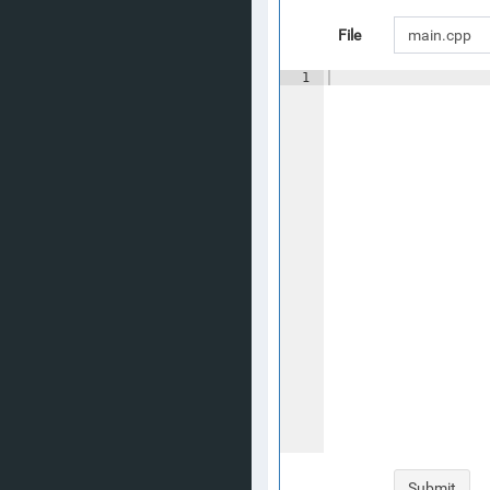
File
1