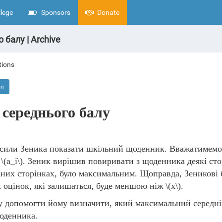
lege
Sponsors
Donate
балу | Archive
tions
on
середнього балу
осили Зеника показати шкільний щоденник. Вважатимем
а
\(a_i\)
. Зеник вирішив повиривати з щоденника деякі сто
них сторінках, було максимальним. Щоправда, Зеникові б
х оцінок, які залишаться, буде меншою ніж
\(x\)
.
у допомогти йому визначити, який максимальний середні
оденника.