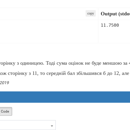
Output (stdo
сopy
11.7500
орінку з одиницею. Тоді сума оцінок не буде меншою за 47
ж сторінку з 11, то середній бал збільшився б до 12, ал
 2019
 Code