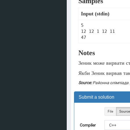
Samples
Input (stdin)
5

12 12 1 12 11

47
Notes
Зеник може вирвати ст
Якби Зеник вирвав тако
Source:
Районна олімпіада
Submit a solution
File
Source
Compiler
C++