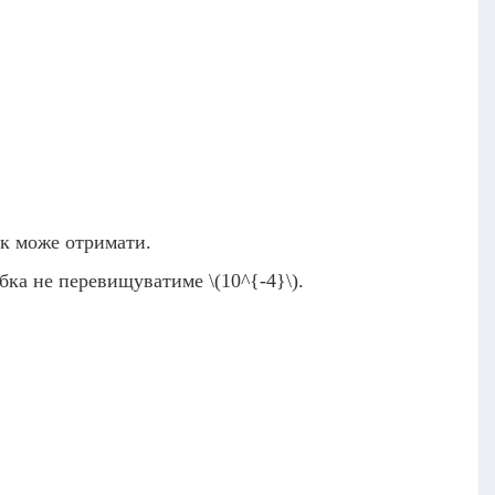
ик може отримати.
ибка не перевищуватиме
\(10^{-4}\)
.