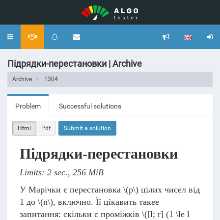
Toggle
navigation
Підрядки-перестановки | Archive
Archive
1304
Problem
Successful solutions
Html
Pdf
Submit a solution
Підрядки-перестановки
Limits: 2 sec., 256 MiB
У Марічки є перестановка
\(p\)
цілих чисел від
1 до
\(n\)
, включно. Її цікавить такее
запитання: скільки є проміжків
\([l; r] (1 \le l