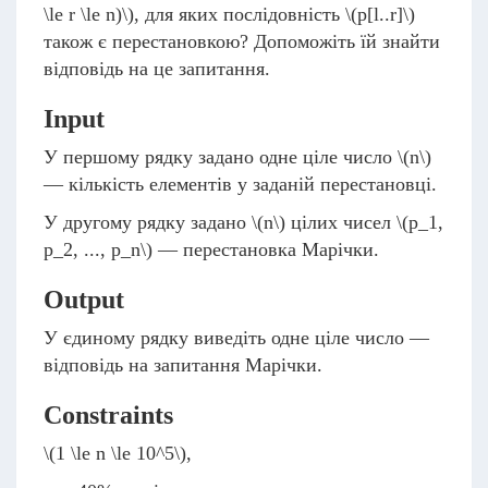
\le r \le n)\)
, для яких послідовність
\(p[l..r]\)
також є перестановкою? Допоможіть їй знайти
відповідь на це запитання.
Input
У першому рядку задано одне ціле число
\(n\)
— кількість елементів у заданій перестановці.
У другому рядку задано
\(n\)
цілих чисел
\(p_1,
p_2, ..., p_n\)
— перестановка Марічки.
Output
У єдиному рядку виведіть одне ціле число —
відповідь на запитання Марічки.
Constraints
\(1 \le n \le 10^5\)
,