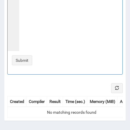
Created
Compiler
Result
Time (sec.)
Memory (MiB)
Actio
No matching records found