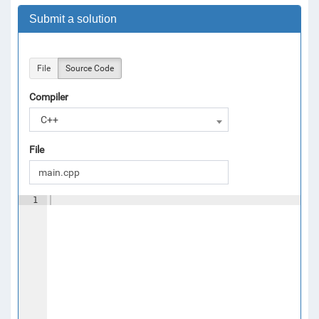
Submit a solution
File
Source Code
Compiler
C++
File
1