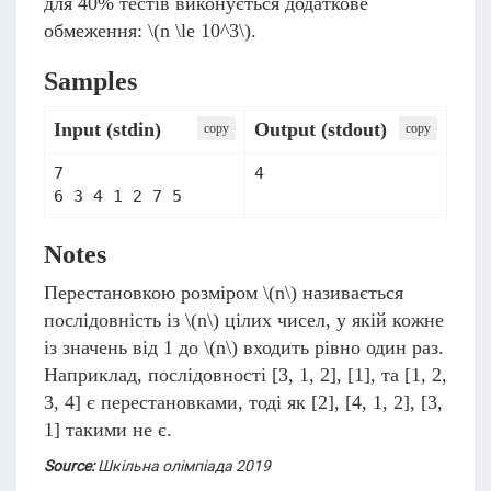
для 40% тестів виконується додаткове
обмеження:
\(n \le 10^3\)
.
Samples
Input (stdin)
Output (stdout)
сopy
сopy
7

Notes
Перестановкою розміром
\(n\)
називається
послідовність із
\(n\)
цілих чисел, у якій кожне
із значень від 1 до
\(n\)
входить рівно один раз.
Наприклад, послідовності [3, 1, 2], [1], та [1, 2,
3, 4] є перестановками, тоді як [2], [4, 1, 2], [3,
1] такими не є.
Source:
Шкільна олімпіада 2019