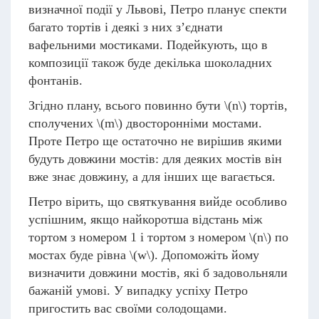
визначної події у Львові, Петро планує спекти
багато тортів і деякі з них з’єднати
вафельними мостиками. Подейкують, що в
композиції також буде декілька шоколадних
фонтанів.
Згідно плану, всього повинно бути
\(n\)
тортів,
сполучених
\(m\)
двосторонніми мостами.
Проте Петро ще остаточно не вирішив якими
будуть довжини мостiв: для деяких мостів він
вже знає довжину, а для інших ще вагається.
Петро вірить, що святкування вийде особливо
успішним, якщо найкоротша відстань між
тортом з номером 1 і тортом з номером
\(n\)
по
мостах буде рівна
\(w\)
. Допоможіть йому
визначити довжини мостiв, які б задовольняли
бажаній умові. У випадку успіху Петро
пригостить вас своїми солодощами.