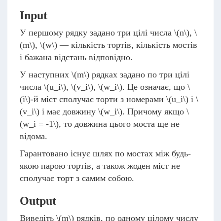
Input
У першому рядку задано три цілі числа
\(n\)
,
\
(m\)
,
\(w\)
— кількість тортів, кількість мостів
і бажана відстань відповідно.
У наступних
\(m\)
рядках задано по три цілі
числа
\(u_i\)
,
\(v_i\)
,
\(w_i\)
. Це означає, що
\
(i\)
-й міст сполучає торти з номерами
\(u_i\)
і
\
(v_i\)
і має довжину
\(w_i\)
. Причому якщо
\
(w_i = -1\)
, то довжина цього моста ще не
відома.
Гарантовано iснує шлях по мостах між будь-
якою парою тортів, а також жоден міст не
сполучає торт з самим собою.
Output
Виведіть
\(m\)
рядків, по одному цілому числу