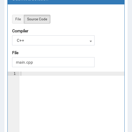
File
Source Code
Compiler
C++
File
1