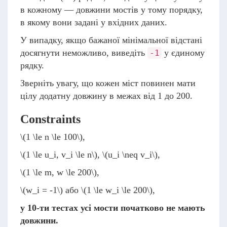
в кожному — довжини мостiв у тому порядку,
в якому вони задані у вхiдних даних.
У випадку, якщо бажаної мінімальної відстані
досягнути неможливо, виведіть
у єдиному
-1
рядку.
Зверніть увагу, що кожен міст повинен мати
цілу додатну довжину в межах від 1 до 200.
Constraints
\(1 \le n \le 100\)
,
\(1 \le u_i, v_i \le n\)
,
\(u_i \neq v_i\)
,
\(1 \le m, w \le 200\)
,
\(w_i = -1\)
або
\(1 \le w_i \le 200\)
,
у 10-ти тестах усі мости початково не мають
довжини.