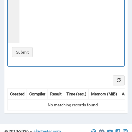
Created
Compiler
Result
Time (sec.)
Memory (MiB)
Actio
No matching records found
© 2013-2026 -
algotester.com