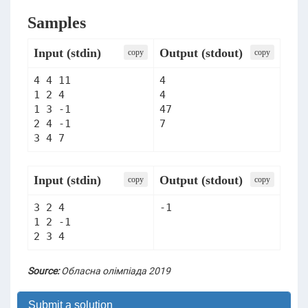
Samples
Input (stdin)
Output (stdout)
сopy
сopy
4 4 11

4

1 2 4

4

1 3 -1

47

2 4 -1

Input (stdin)
Output (stdout)
сopy
сopy
3 2 4

-1
1 2 -1

2 3 4
Source:
Обласна олімпіада 2019
Submit a solution