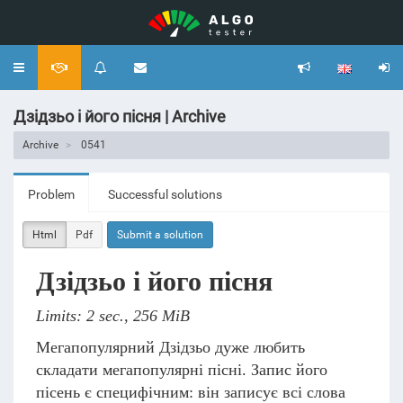
Toggle
navigation
Дзідзьо і його пісня | Archive
Archive
0541
Problem
Successful solutions
Html
Pdf
Submit a solution
Дзідзьо і його пісня
Limits: 2 sec., 256 MiB
Мегапопулярний Дзідзьо дуже любить
складати мегапопулярні пісні. Запис його
пісень є специфічним: він записує всі слова