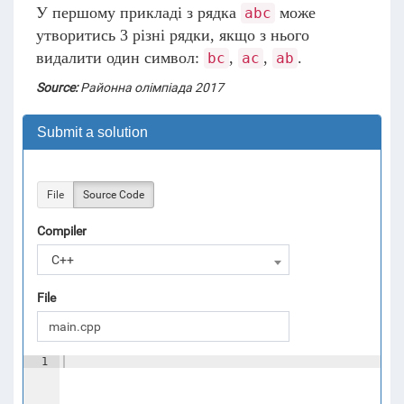
У першому прикладі з рядка
може
abc
утворитись 3 різні рядки, якщо з нього
видалити один символ:
,
,
.
bc
ac
ab
Source:
Районна олімпіада 2017
Submit a solution
File
Source Code
Compiler
C++
File
1