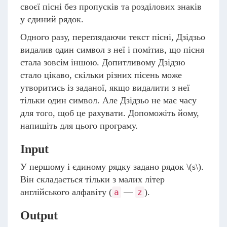
своєї пісні без пропусків та розділових знаків
у єдиний рядок.
Одного разу, переглядаючи текст пісні, Дзідзьо
видалив один символ з неї і помітив, що пісня
стала зовсім іншою. Допитливому Дзідзю
стало цікаво, скільки різних пісень може
утворитись із заданої, якщо видалити з неї
тільки один символ. Але Дзідзьо не має часу
для того, щоб це рахувати. Допоможіть йому,
напишіть для цього програму.
Input
У першому і єдиному рядку задано рядок
\(s\)
.
Він складається тільки з малих літер
англійського алфавіту (
—
).
a
z
Output