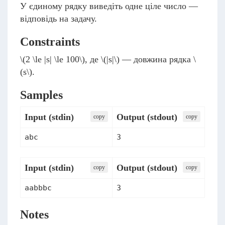
У єдиному рядку виведіть одне ціле число —
відповідь на задачу.
Constraints
\(2 \le |s| \le 100\)
, де
\(|s|\)
— довжина рядка
\
(s\)
.
Samples
Input (stdin)
Output (stdout)
сopy
сopy
abc
3
Input (stdin)
Output (stdout)
сopy
сopy
aabbbc
3
Notes