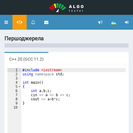
Toggle
navigation
Першоджерела
C++ 20 (GCC 11.2)
1
#include
 <iostream>
2
using
namespace
std
;
3
4
int
main
(
)
5
{
6
int
a
,
b
,
c
;
7
cin
>>
a
>>
b
>>
c
;
8
cout
<<
a
+
b
*
c
;
9
}
10