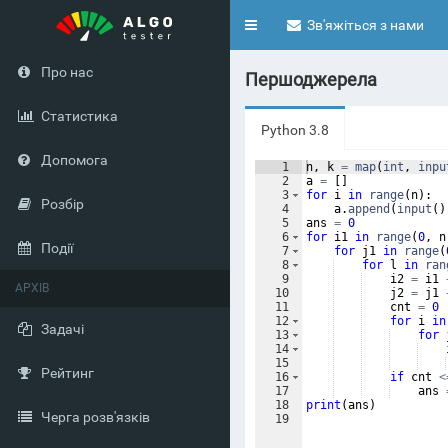
Toggle
Зв'яжіться з нами
navigation
Про нас
Першоджерела
Статистика
Python 3.8
Допомога
1
n
,
k
=
map
(
int
,
inpu
2
a
=
[
]
3
for
i
in
range
(
n
)
:
Розбір
4
a
.
append
(
input
(
)
5
ans
=
0
6
for
i1
in
range
(
0
,
n
Події
7
for
j1
in
range
(
8
for
l
in
ran
9
i2
=
i1
АРХІВ
10
j2
=
j1
11
cnt
=
0
12
for
i
in
Задачі
13
for
14
15
Рейтинг
16
if
cnt
<
17
ans
18
print
(
ans
)
Черга розв'язків
19