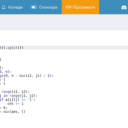
Коледж
Спонсори
Підтримати
t
(
)
.
split
(
))
)
)
:
0
,
n
)
:
ge
(
0
,
n
-
max
(
i1
,
j1
)
+
1
)
:
+
l
+
l
range
(
i1
,
i2
)
:
j
in
range
(
j1
,
j2
)
:
if
a
[
i
]
[
j
]
==
'1'
:
cnt
+=
1
=
k
:
=
max
(
ans
,
l
)