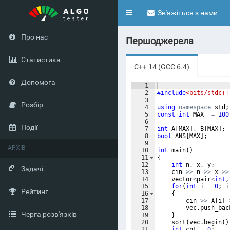
Toggle
Зв'яжіться з нами
navigation
Про нас
Першоджерела
Статистика
C++ 14 (GCC 6.4)
Допомога
1
2
#include
<bits/stdc++
3
Розбір
4
using
namespace
std
;
5
const
int
MAX
=
100
6
Події
7
int
A
[
MAX
]
,
B
[
MAX
]
;
8
bool
ANS
[
MAX
]
;
9
АРХІВ
10
int
main
(
)
11
{
12
int
n
,
x
,
y
;
Задачі
13
cin
>>
n
>>
x
>>
14
vector
<
pair
<
int
,
15
for
(
int
i
=
0
;
i
Рейтинг
16
{
17
cin
>>
A
[
i
]
18
vec
.
push_bac
Черга розв'язків
19
}
20
sort
(
vec
.
begin
(
)
21
int
cnt
=
0
;