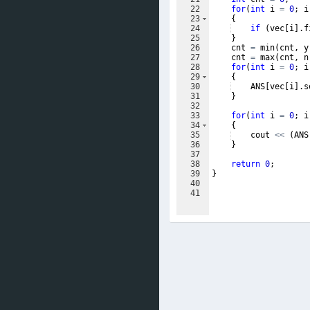
22
for
(
int
i
=
0
;
i
23
{
24
if
(
vec
[
i
]
.
f
25
}
26
cnt
=
min
(
cnt
,
y
27
cnt
=
max
(
cnt
,
n
28
for
(
int
i
=
0
;
i
29
{
30
ANS
[
vec
[
i
]
.
s
31
}
32
33
for
(
int
i
=
0
;
i
34
{
35
cout
<<
(
ANS
36
}
37
38
return
0
;
39
}
40
41