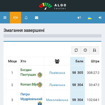
Toggle
navigation
Змагання завершені
Місце
Хто
Бали
Штраф
Богдан
1
Львівська
98 305
308:27:35
Пастущак
Roman Bilyi
2
Львівська
98 304
33:47:34
Петро
Мудрієвський
3
Миколаївська
98 304
132:04:16