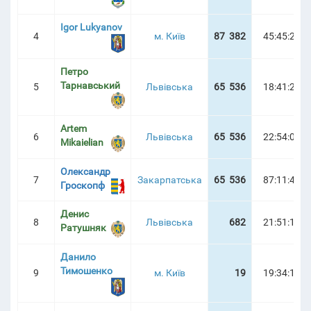
Igor Lukyanov
4
м. Київ
87 382
45:45:25
КИЙ ТУРНІР | ТУРНІРНА ТАБЛИЦЯ
Петро
Тарнавський
5
Львівська
65 536
18:41:23
Artem
6
Львівська
65 536
22:54:04
Mikaielian
Олександр
7
Закарпатська
65 536
87:11:47
Гроскопф
Денис
8
Львівська
682
21:51:17
Ратушняк
Данило
Тимошенко
9
м. Київ
19
19:34:16