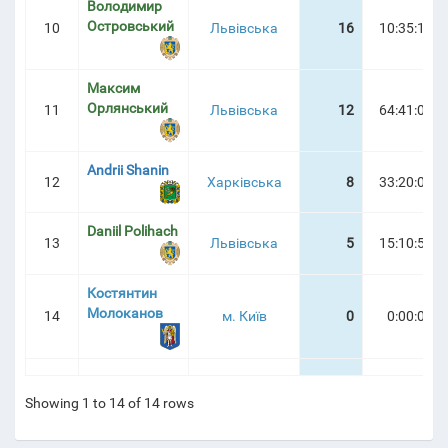
Володимир
Островський
10
Львівська
16
10:35:14
Максим
Орлянський
11
Львівська
12
64:41:09
Andrii Shanin
12
Харківська
8
33:20:08
Daniil Polihach
13
Львівська
5
15:10:55
Костянтин
Молоканов
14
м. Київ
0
0:00:00
Showing 1 to 14 of 14 rows