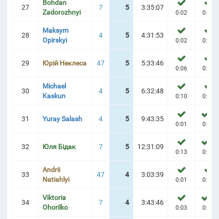
Bohdan
27
7
5
3:35:07
Zadorozhnyi
0:02
0:06
Maksym
28
4
5
4:31:53
Opirskyi
0:02
0:07
29
Юрій Неклеса
47
5
5:33:46
0:06
0:23
Michael
30
4
5
6:32:48
Kaskun
0:10
0:20
3
31
Yuray Salash
4
5
9:43:35
0:01
0:08
4
32
Юля Бідак
7
5
12:31:09
0:13
0:47
Andrii
33
47
4
3:03:39
Natiahlyi
0:01
0:03
Viktoria
1
34
7
4
3:43:46
Ohorilko
0:03
0:11