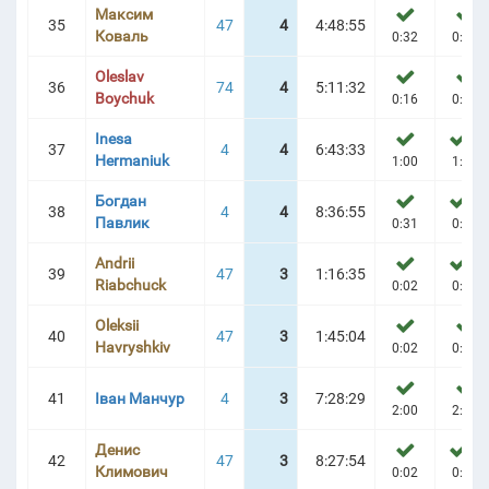
Максим
35
47
4
4:48:55
Коваль
0:32
0:49
Oleslav
36
74
4
5:11:32
Boychuk
0:16
0:25
Inesa
1
37
4
4
6:43:33
Hermaniuk
1:00
1:19
Богдан
2
38
4
4
8:36:55
Павлик
0:31
0:46
Andrii
1
39
47
3
1:16:35
Riabchuck
0:02
0:05
Oleksii
40
47
3
1:45:04
Havryshkiv
0:02
0:15
41
Іван Манчур
4
3
7:28:29
2:00
2:04
Денис
3
42
47
3
8:27:54
Климович
0:02
0:22