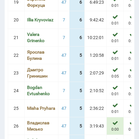
19
47
6
6:49:23
Форкуца
0:01
0:06
20
Illia Kryvoviaz
7
6
9:42:42
0:01
0:09
Valera
21
7
6
10:22:01
Grinenko
0:01
0:02
Ярослав
22
47
5
1:20:58
Булина
0:01
0:04
Дмитро
23
47
5
2:07:29
Гринишин
0:05
0:08
Bogdan
24
7
5
2:10:52
Evtushenko
0:01
0:03
25
Misha Pryhara
47
5
2:36:22
0:01
0:05
Владислав
26
47
5
3:19:43
Мисько
0:00
0:02