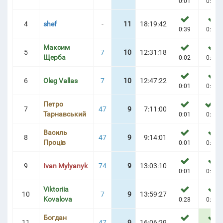
0:01
0:03
4
shef
-
11
18:19:42
РНІРНА ТАБЛИЦЯ
0:39
0:42
Максим
5
7
10
12:31:18
Щерба
0:02
0:05
6
Oleg Vallas
7
10
12:47:22
0:01
0:03
Петро
1
7
47
9
7:11:00
Тарнавський
0:01
0:04
Василь
8
47
9
9:14:01
Проців
0:01
0:04
9
Ivan Mylyanyk
74
9
13:03:10
0:01
0:05
Viktoriia
10
7
9
13:59:27
Kovalova
0:28
0:28
Богдан
11
47
9
16:06:29