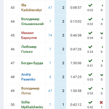
Illia
43
47
2
0:08:57
Kadobianskyi
0:02
0:06
Володимир
44
7
2
0:15:02
Ольшанський
0:02
0:12
Михаил
1
45
74
2
0:46:58
Баркулов
0:04
0:22
Любомир
46
7
2
0:47:26
Голько
0:24
0:23
47
Богдан Бурда
7
2
1:30:06
0:41
0:48
Andriy
4
48
4
2
1:47:25
Pasemko
0:03
0:24
Володимир
49
47
2
1:50:58
Лотос
0:53
0:56
Sofiia
10
50
7
1
0:42:12
Mykhalchenko
0:42
1:44