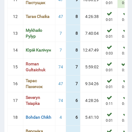
Пастущак
0:01
0:02
12
Taras Chaika
47
8
4:26:38
0:01
0:04
Mykhailo
13
7
8
7:40:04
Pylyp
0:01
0:06
14
Юрій Калічун
7
8
12:47:49
0:03
0:05
Roman
1
15
74
7
5:59:02
Gultaichuk
0:01
0:11
Тарас
16
47
7
9:34:26
Паничок
0:01
0:03
Severyn
17
74
6
4:28:26
Tsiapka
0:11
0:15
18
Bohdan Chikh
4
6
5:41:10
0:01
0:03
Вероніка