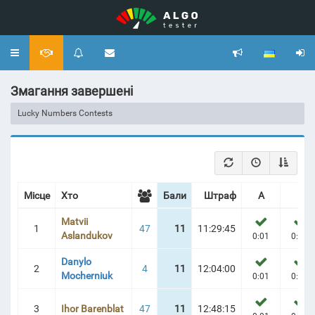
Toggle
navigation
Змагання завершені
Lucky Numbers Contests
Місце
Хто
Бали
Штраф
A
B
Matvii
1
47
11
11:29:45
Aslandukov
0:01
0:03
Danylo
2
4
11
12:04:00
Mocherniuk
0:01
0:02
3
Ihor Barenblat
47
11
12:48:15