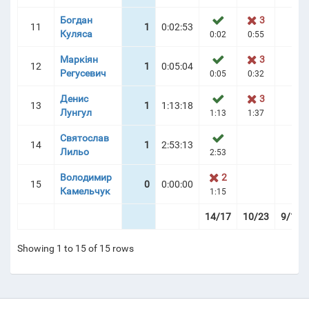
Богдан
3
11
1
0:02:53
Куляса
0:02
0:55
Маркіян
3
12
1
0:05:04
Регусевич
0:05
0:32
Денис
3
13
1
1:13:18
Лунгул
1:13
1:37
Святослав
14
1
2:53:13
Лильо
2:53
Володимир
2
15
0
0:00:00
Камельчук
1:15
14/17
10/23
9/16
Showing 1 to 15 of 15 rows