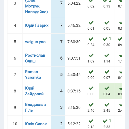
(Олег,
2
3
7
5:04:22
Мотрук,
0:02
0:13
0:14
Нападайло)
ТУРНІРНА ТАБЛИЦЯ
4
Юрій Гаврих
7
5:46:32
0:01
0:05
0:09
1
3
5
weiguo yao
7
7:30:30
0:24
0:30
0:43
Ростислав
6
6
9:07:51
Слиш
1:09
1:14
1:17
Roman
7
5
4:40:45
Yaremko
0:00
0:07
0:14
Юрій
8
4
0:37:15
Зайдовий
0:00
0:04
0:08
Владислав
9
3
8:16:30
Гіль
2:40
2:45
2:49
1
10
Юлія Сивак
2
5:12:22
2:18
2:33