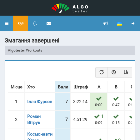
Toggle
navigation
Змагання завершені
Algotester Workouts
Місце
Хто
Бали
Штраф
A
B
C
1
Ілля Фурсов
7
3:22:14
0:00
0:47
0:52
Роман
1
2
7
4:51:29
Вітрук
0:09
0:15
0:38
Космонавти