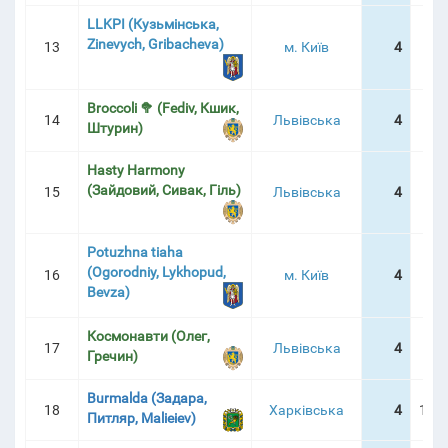
LLKPI (Кузьмінська,
Zinevych, Gribacheva)
13
м. Київ
4
1:5
Broccoli 🥦 (Fediv, Кшик,
14
Львівська
4
2:0
Штурин)
Hasty Harmony
(Зайдовий, Сивак, Гіль)
15
Львівська
4
2:3
Potuzhna tiaha
(Ogorodniy, Lykhopud,
16
м. Київ
4
3:0
Bevza)
Космонавти (Олег,
17
Львівська
4
6:0
Гречин)
Burmalda (Задара,
18
Харківська
4
12:1
Питляр, Malieiev)