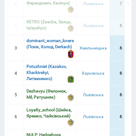
Ферендович, Калічун)
-
Львівська
7
10:5
ІРНА ТАБЛИЦЯ
RETRO (Zasoba, Заяць,
-
Львівська
6
3:4
Iatsyshyn)
dominant_woman_lovers
(Псюк, Холод, Derkach)
3
Хмельницька
6
4:4
Potuzhnist (Kazakov,
Kharkivskyi,
4
Харківська
6
6:5
Литвиненко)
Dezhavyu (Фелонюк,
5
Львівська
6
7:3
Mil, Ратушняк)
Loyalty_school (Шийка,
Яремко, Чайківський)
6
Львівська
6
9:5
NULP_Hedgehogs