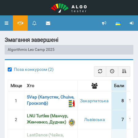
Toggle
navigation
Змагання завершені
Algorithmic Leo Camp 2025
Поза конкурсом (2)
Місце
Хто
Бали
Шт
SVap (Капустяк, Chuive,
1
Закарпатська
8
10:2
Гроскопф)
LNU Turtles (Манчур,
2
Львівська
7
10:4
Женченко, Дудчак)
LastDance (Чайка,