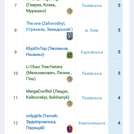
(Гаврих, Козак,
7
Львівська
5
2:0
Мурашко)
The one (Zahorodnyi,
Страхаль, Завадський )
8
м. Київ
5
3:5
KhpiOnTop (Тепляков,
9
Харківська
5
5:5
Носенко)
Li Chao Tree Haters
(Мельникович, Лялюк ,
10
Львівська
5
7:2
Гіль)
MergeConflict (Лещук,
Kalinovskyi, Solchanyk)
11
Львівська
4
1:3
onlygirls (Yarosh,
Задніпровська,
12
Хмельницька
4
1:3
Паращій)