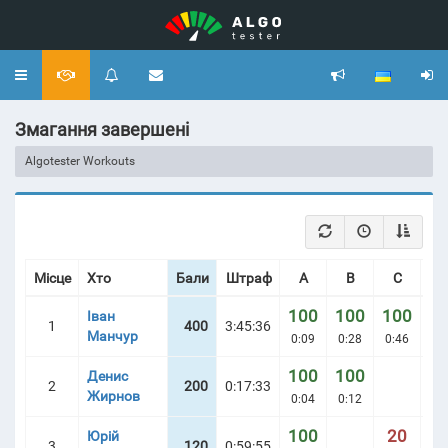
Toggle
navigation
Змагання завершені
Algotester Workouts
Місце
Хто
Бали
Штраф
A
B
C
100
100
100
1
Іван
1
400
3:45:36
Манчур
0:09
0:28
0:46
2:
100
100
Денис
2
200
0:17:33
Жирнов
0:04
0:12
100
20
Юрій
3
120
0:59:55