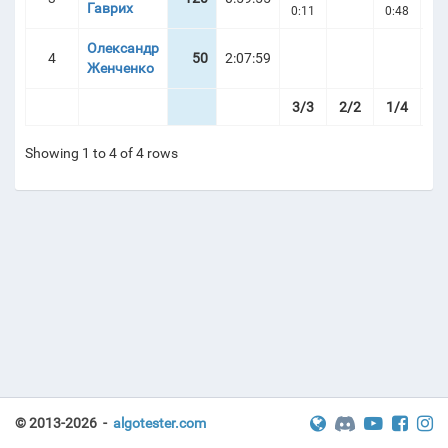
Гаврих
0:11
0:48
5
Олександр
4
50
2:07:59
| ТУРНІРНА ТАБЛИЦЯ
Женченко
2:
3/3
2/2
1/4
1/
Showing 1 to 4 of 4 rows
© 2013-2026 -
algotester.com