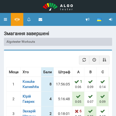
Toggle
navigation
Змагання завершені
Algotester Workouts
Місце
Хто
Бали
Штраф
A
B
C
D
Kosuke
1
1
8
17:56:05
Kaneshita
0:06
0:09
0:14
0:2
Юрій
2
4
5:16:48
Гаврих
0:05
0:07
0:09
Захарій
6
3
2
0:18:01