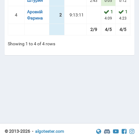
Штурин
2:43
0:05
0:12
Арсеній
1
1
4
2
9:13:11
Фарина
RD) | ТУРНІРНА ТАБЛИЦЯ
4:09
4:23
2/9
4/5
4/5
1/
Showing 1 to 4 of 4 rows
© 2013-2026 -
algotester.com