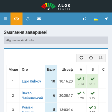
Toggle
navigation
Змагання завершені
Algotester Workouts
Місце
Хто
Бали
Штраф
A
B
C
1
1
Egor Kulikov
10
10:16:20
0:13
0:18
Захар
6
2
6
20:38:17
Чайківський
3:29
2:29
Роман
2
3
5
13:03:14