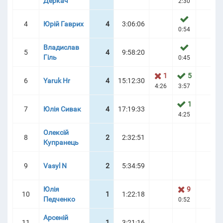
Деркач
2:30
4
Юрій Гаврих
4
3:06:06
УРНІРНА ТАБЛИЦЯ
0:54
Владислав
5
4
9:58:20
Гіль
0:45
1
5
6
Yaruk Hr
4
15:12:30
4:26
3:57
1
7
Юлія Сивак
4
17:19:33
4:25
Олексій
8
2
2:32:51
Купранець
9
Vasyl N
2
5:34:59
Юлія
9
10
1
1:22:18
Педченко
0:52
Арсеній
11
1
3:21:16